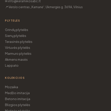
✉ info@keramikosabc.lt
📍 Verslo centras „Kamanė“, Ukmergės g. 369A, Vilnius
PLYTELĖS
Grindų plytelės
Sienų plytelės
Terasinės plytelės
Virtuvės plytelės
Marmuro plytelės
Akmens masės
Lappato
KOLEKCIJOS
Mozaika
Medžio imitacija
Betono imitacija
Blizgios plytelės
Matinės plytelės