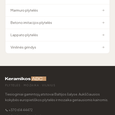
Marmuro plytelės
→
Betono imitacijos plytelės
→
Lappato plytelės
→
Vinilinės grindys
→
PLYTELĖS · MOZAIKA · VILNIUS
Tiesioginiai gamintojų atstovai Baltijos šalyse. Aukščiausios
kokybės europietiškos plytelės ir mozaika geriausiomis kainomis.
📞 +370 614 44472