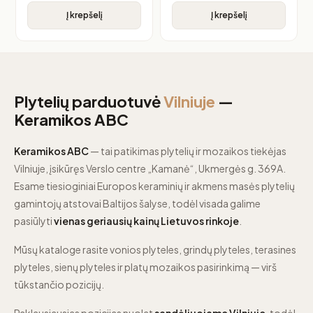
Į krepšelį
Į krepšelį
Plytelių parduotuvė
Vilniuje
—
Keramikos ABC
Keramikos ABC
— tai patikimas plytelių ir mozaikos tiekėjas
Vilniuje, įsikūręs Verslo centre „Kamanė“, Ukmergės g. 369A.
Esame tiesioginiai Europos keraminių ir akmens masės plytelių
gamintojų atstovai Baltijos šalyse, todėl visada galime
pasiūlyti
vienas geriausių kainų Lietuvos rinkoje
.
Mūsų kataloge rasite vonios plyteles, grindų plyteles, terasines
plyteles, sienų plyteles ir platų mozaikos pasirinkimą — virš
tūkstančio pozicijų.
Paklausiausias pozicijas nuolat
sandėliuojame Vilniuje
, todėl