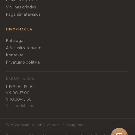
Vinilinės grindys
Pagal išmatavimus
INFORMACIJA
Katalogas
AI Vizualizatorius ✦
Kontaktai
Privatumo politika
DARBO LAIKAS
I–IV 9:00–19:00
V 9:00–17:00
VI 10:30–15:30
VII — nedirbame
© 2026 Keramikos ABC. Visos teisės saugomos.