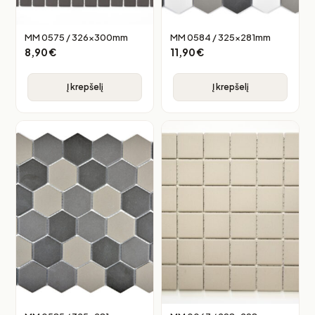
MM 0575 / 326x300mm
MM 0584 / 325x281mm
8,90
€
11,90
€
Į krepšelį
Į krepšelį