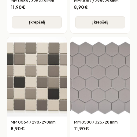
MM 0585 / 325x281mm
MM 0067 / 298x298mm
11,90
€
8,90
€
Į krepšelį
Į krepšelį
MM 0064 / 298x298mm
MM 0580 / 325x281mm
8,90
€
11,90
€