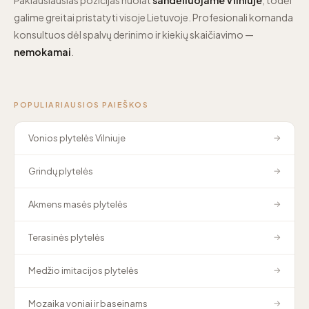
galime greitai pristatyti visoje Lietuvoje. Profesionali komanda
konsultuos dėl spalvų derinimo ir kiekių skaičiavimo —
nemokamai
.
POPULIARIAUSIOS PAIEŠKOS
Vonios plytelės Vilniuje
→
Grindų plytelės
→
Akmens masės plytelės
→
Terasinės plytelės
→
Medžio imitacijos plytelės
→
Mozaika voniai ir baseinams
→