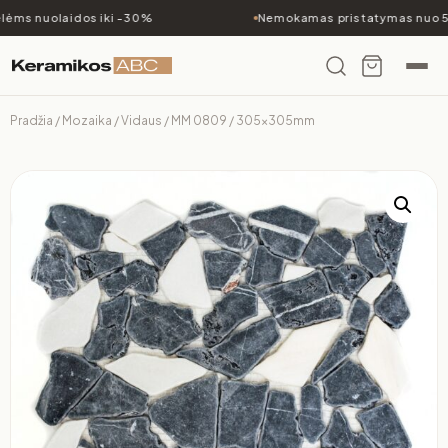
ėms nuolaidos iki -30%
Nemokamas pristatymas nuo 5
Pradžia
/
Mozaika
/
Vidaus
/ MM 0809 / 305x305mm