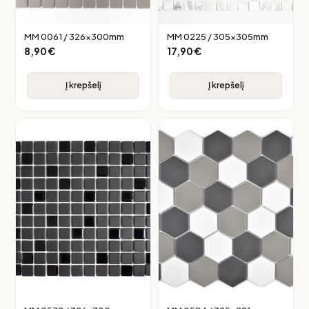
MM 0061 / 326x300mm
MM 0225 / 305x305mm
8,90
€
17,90
€
Į krepšelį
Į krepšelį