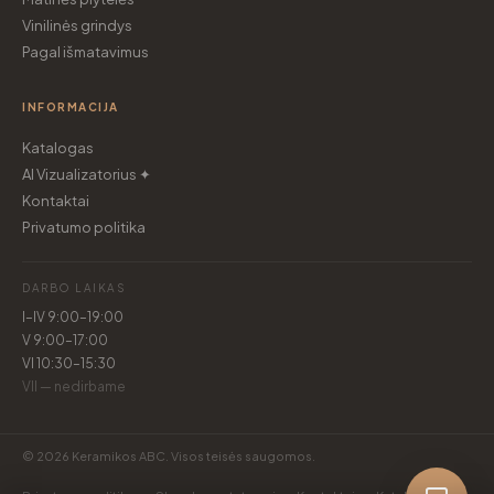
Vinilinės grindys
Pagal išmatavimus
INFORMACIJA
Katalogas
AI Vizualizatorius ✦
Kontaktai
Privatumo politika
DARBO LAIKAS
I–IV 9:00–19:00
V 9:00–17:00
VI 10:30–15:30
VII — nedirbame
© 2026 Keramikos ABC. Visos teisės saugomos.