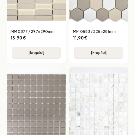
MM 0877 / 297x290mm
MM 0583 / 325x281mm
13,90
€
11,90
€
Į krepšelį
Į krepšelį