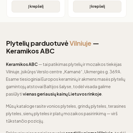
Į krepšelį
Į krepšelį
Plytelių parduotuvė
Vilniuje
—
Keramikos ABC
Keramikos ABC
— tai patikimas plytelių ir mozaikos tiekėjas
Vilniuje, įsikūręs Verslo centre „Kamanė“, Ukmergės g. 369A.
Esame tiesioginiai Europos keraminių ir akmens masės plytelių
gamintojų atstovai Baltijos šalyse, todėl visada galime
pasiūlyti
vienas geriausių kainų Lietuvos rinkoje
.
Mūsų kataloge rasite vonios plyteles, grindų plyteles, terasines
plyteles, sienų plyteles ir platų mozaikos pasirinkimą — virš
tūkstančio pozicijų.
Paklausiausias pozicijas nuolat
sandėliuojame Vilniuje
, todėl