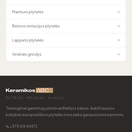
Marmuro plytelės
→
Betono imitacijos plytelės
→
Lappato plytelės
→
Vinilinės grindys
→
PLYTELĖS · MOZAIKA · VILNIUS
Tiesioginiai gamintojų atstovai Baltijos šalyse. Aukščiausios
kokybės europietiškos plytelės ir mozaika geriausiomis kainomis.
📞 +370 614 44472