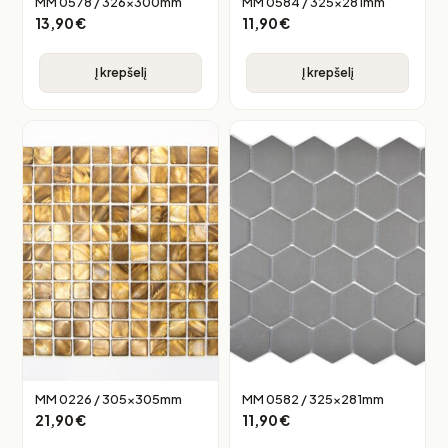
MM 0578 / 326x300mm
MM 0584 / 325x281mm
13,90
€
11,90
€
Į krepšelį
Į krepšelį
MM 0226 / 305x305mm
MM 0582 / 325x281mm
21,90
€
11,90
€