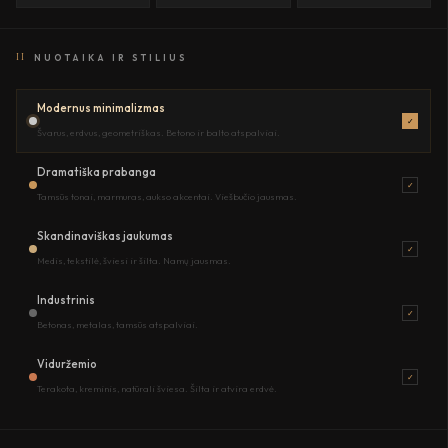
II
NUOTAIKA IR STILIUS
Modernus minimalizmas
✓
Švarus, erdvus, geometriškas. Betono ir balto atspalviai.
Dramatiška prabanga
✓
Tamsūs tonai, marmuras, aukso akcentai. Viešbučio jausmas.
Skandinaviškas jaukumas
✓
Medis, tekstilė, šviesi ir šilta. Namų jausmas.
Industrinis
✓
Betonas, metalas, tamsūs atspalviai.
Viduržemio
✓
Terakota, kreminis, natūrali šviesa. Šilta ir atvira erdvė.