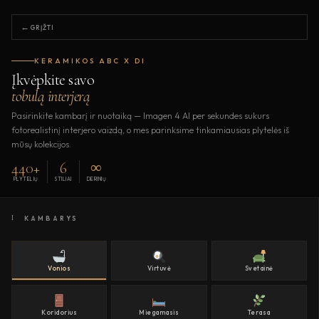
GRĮŽTI
KERAMIKOS ABC X DI
Įkvėpkite savo
tobulą interjerą
Pasirinkite kambarį ir nuotaiką — Imagen 4 AI per sekundes sukurs
fotorealistinį interjero vaizdą, o mes parinksime tinkamiausias plytelės iš
mūsų kolekcijos.
440+
6
∞
PLYTELIŲ
STILIAI
DERINIŲ
I
KAMBARYS
Vonios
Virtuvė
Svetainė
Koridorius
Miegamasis
Terasa