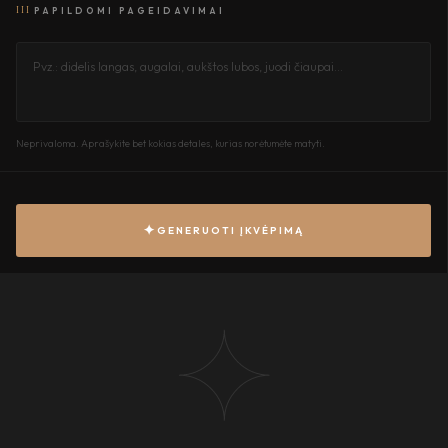
III
PAPILDOMI PAGEIDAVIMAI
Neprivaloma. Aprašykite bet kokias detales, kurias norėtumėte matyti.
✦
GENERUOTI ĮKVĖPIMĄ
✦