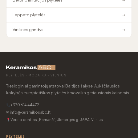
Betono imitacijos plytelės
→
Lappato plytelės
→
Vinilinės grindys
→
PLYTELĖS · MOZAIKA · VILNIUS
Tiesioginiai gamintojų atstovai Baltijos šalyse. Aukščiausios
kokybės europietiškos plytelės ir mozaika geriausiomis kainomis.
+370 614 44472
✉ info@keramikosabc.lt
Verslo centras „Kamanė“, Ukmergės g. 369A, Vilnius
PLYTELĖS