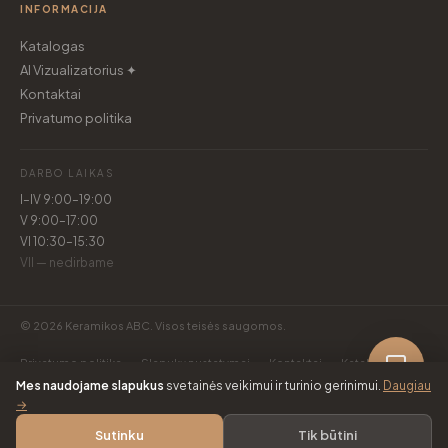
INFORMACIJA
Katalogas
AI Vizualizatorius ✦
Kontaktai
Privatumo politika
DARBO LAIKAS
I–IV 9:00–19:00
V 9:00–17:00
VI 10:30–15:30
VII — nedirbame
© 2026 Keramikos ABC. Visos teisės saugomos.
Privatumo politika
Slapukų nustatymai
Kontaktai
Katalogas
Mes naudojame slapukus
svetainės veikimui ir turinio gerinimui.
Daugiau
→
Sutinku
Tik būtini