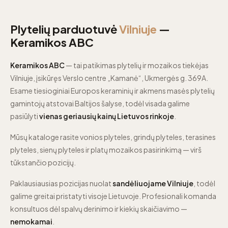
Plytelių parduotuvė
Vilniuje
—
Keramikos ABC
Keramikos ABC
— tai patikimas plytelių ir mozaikos tiekėjas
Vilniuje, įsikūręs Verslo centre „Kamanė“, Ukmergės g. 369A.
Esame tiesioginiai Europos keraminių ir akmens masės plytelių
gamintojų atstovai Baltijos šalyse, todėl visada galime
pasiūlyti
vienas geriausių kainų Lietuvos rinkoje
.
Mūsų kataloge rasite vonios plyteles, grindų plyteles, terasines
plyteles, sienų plyteles ir platų mozaikos pasirinkimą — virš
tūkstančio pozicijų.
Paklausiausias pozicijas nuolat
sandėliuojame Vilniuje
, todėl
galime greitai pristatyti visoje Lietuvoje. Profesionali komanda
konsultuos dėl spalvų derinimo ir kiekių skaičiavimo —
nemokamai
.