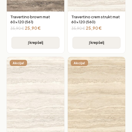
Travertino brown mat
Travertino crem strukt mat
60×120 (561)
60×120 (560)
25,90
€
25,90
€
35,90
€
35,90
€
Į krepšelį
Į krepšelį
Akcija!
Akcija!