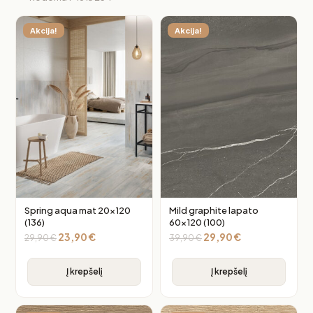
Akcija!
Akcija!
Spring aqua mat 20×120
Mild graphite lapato
(136)
60×120 (100)
23,90
€
29,90
€
29,90
€
39,90
€
Į krepšelį
Į krepšelį