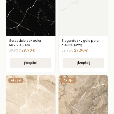
Galactic black poler
Elegante sky gold poler
60×120 (248)
60×120 (399)
29,90
€
29,90
€
39,90
€
39,90
€
Į krepšelį
Į krepšelį
Akcija!
Akcija!