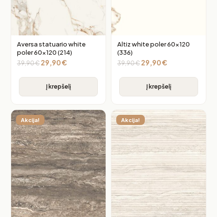
Aversa statuario white
Altiz white poler 60×120
poler 60×120 (214)
(336)
29,90
€
29,90
€
39,90
€
39,90
€
Į krepšelį
Į krepšelį
Akcija!
Akcija!