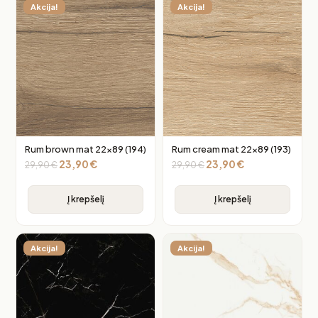
Akcija!
Akcija!
Rum brown mat 22×89 (194)
Rum cream mat 22×89 (193)
23,90
€
23,90
€
29,90
€
29,90
€
Į krepšelį
Į krepšelį
Akcija!
Akcija!