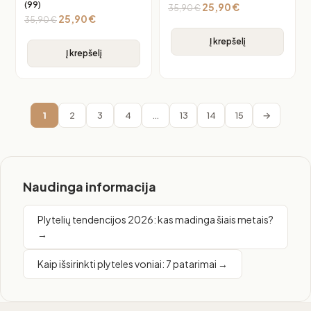
(99)
25,90
€
35,90
€
25,90
€
35,90
€
Į krepšelį
Į krepšelį
1
2
3
4
…
13
14
15
→
Naudinga informacija
Plytelių tendencijos 2026: kas madinga šiais metais?
→
Kaip išsirinkti plyteles voniai: 7 patarimai →