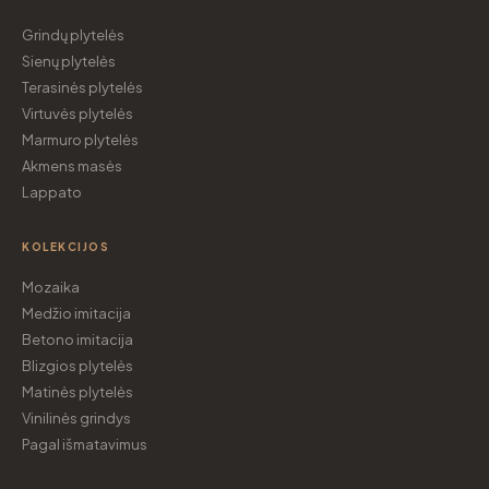
Grindų plytelės
Sienų plytelės
Terasinės plytelės
Virtuvės plytelės
Marmuro plytelės
Akmens masės
Lappato
KOLEKCIJOS
Mozaika
Medžio imitacija
Betono imitacija
Blizgios plytelės
Matinės plytelės
Vinilinės grindys
Pagal išmatavimus