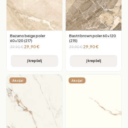
Bazano beige poler
Bastri brown poler 60×120
60×120 (217)
(215)
29,90
€
29,90
€
39,90
€
39,90
€
Į krepšelį
Į krepšelį
Akcija!
Akcija!