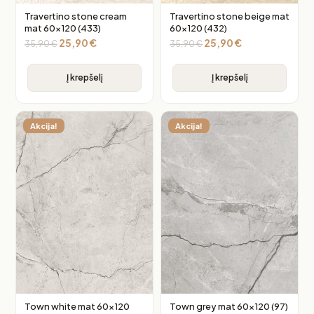
Travertino stone cream
Travertino stone beige mat
mat 60×120 (433)
60×120 (432)
25,90
€
25,90
€
35,90
€
35,90
€
Į krepšelį
Į krepšelį
Akcija!
Akcija!
Town white mat 60×120
Town grey mat 60×120 (97)