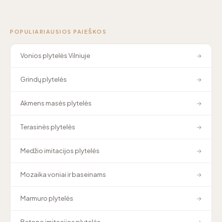
POPULIARIAUSIOS PAIEŠKOS
Vonios plytelės Vilniuje
→
Grindų plytelės
→
Akmens masės plytelės
→
Terasinės plytelės
→
Medžio imitacijos plytelės
→
Mozaika voniai ir baseinams
→
Marmuro plytelės
→