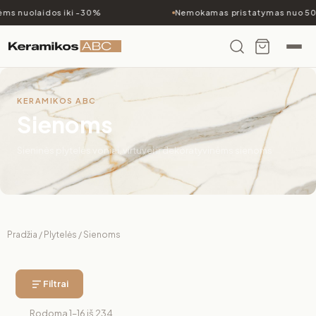
s nuolaidos iki -30%
Nemokamas pristatymas nuo 500
KERAMIKOS ABC
Sienoms
Sieninės plytelės voniai, virtuvei ir dekoratyvinėms sienoms
Pradžia
/
Plytelės
/ Sienoms
Filtrai
Rodoma 1–16 iš 234