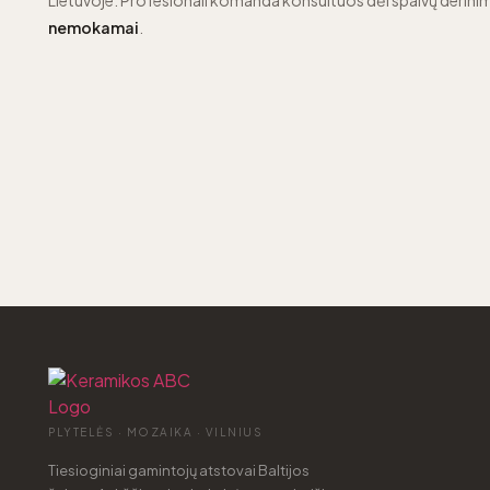
Lietuvoje. Profesionali komanda konsultuos dėl spalvų derinim
nemokamai
.
PLYTELĖS · MOZAIKA · VILNIUS
Tiesioginiai gamintojų atstovai Baltijos