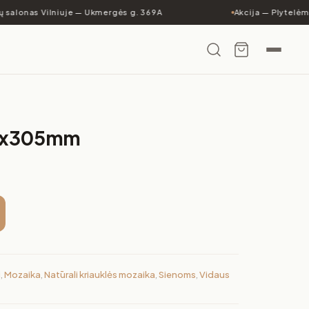
 salonas Vilniuje — Ukmergės g. 369A
Akcija — Plytelėms
5x305mm
i
,
Mozaika
,
Natūrali kriauklės mozaika
,
Sienoms
,
Vidaus