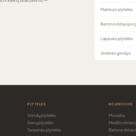
o ir kiekių skaičiavimo —
Marmuro plytelės
Betono imitacijos 
Lappato plytelės
Vinilinės grindys
PLYTELĖS
KOLEKCIJOS
Grindų plytelės
Mozaika
Sienų plytelės
Medžio imitaci
Terasinės plytelės
Betono imitaci