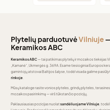
Plytelių parduotuvė
Vilniuje
Keramikos ABC
Keramikos ABC
— tai patikimas plytelių ir mozaikos tiekėjas Vi
„Kamanė“, Ukmergės g. 369A. Esame tiesioginiai Europos kera
gamintojų atstovai Baltijos šalyse, todėl visada galime pasiūly
rinkoje
.
Mūsų kataloge rasite vonios plyteles, grindų plyteles, terasines p
mozaikos pasirinkimą — virš tūkstančio pozicijų.
Paklausiausias pozicijas nuolat
sandėliuojame Vilniuje
, todėl