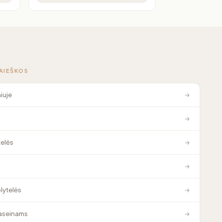
PAIEŠKOS
niuje
→
→
elės
→
→
plytelės
→
baseinams
→