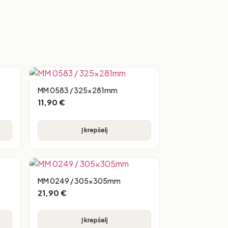
MM 0583 / 325x281mm
11,90
€
Į krepšelį
MM 0249 / 305x305mm
21,90
€
Į krepšelį