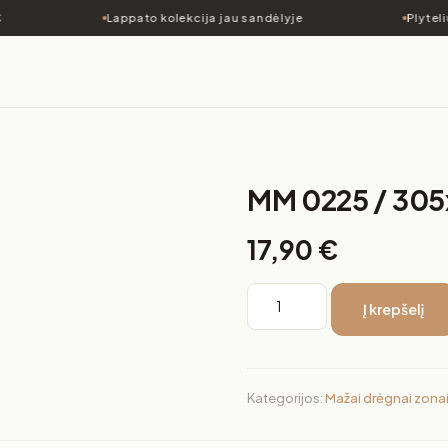
Lappato kolekcija jau sandėlyje
Plytelių
MM 0225 / 30
17,90
€
Į krepšelį
Kategorijos:
Mažai drėgnai zona