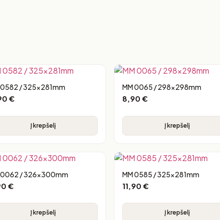
 0582 / 325x281mm
MM 0065 / 298x298mm
,90
€
8,90
€
Į krepšelį
Į krepšelį
 0062 / 326x300mm
MM 0585 / 325x281mm
90
€
11,90
€
Į krepšelį
Į krepšelį