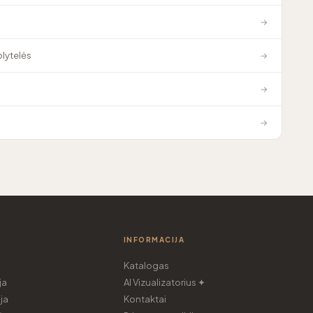
→
plytelės
→
→
→
INFORMACIJA
Katalogas
ja
AI Vizualizatorius ✦
ja
Kontaktai