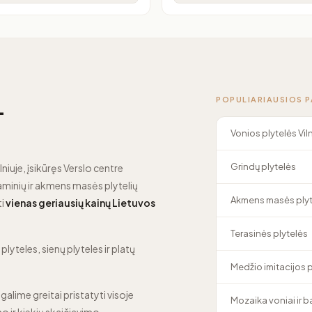
POPULIARIAUSIOS 
—
Vonios plytelės Vil
Grindų plytelės
lniuje, įsikūręs Verslo centre
minių ir akmens masės plytelių
Akmens masės plyt
ti
vienas geriausių kainų Lietuvos
Terasinės plytelės
lyteles, sienų plyteles ir platų
Medžio imitacijos 
 galime greitai pristatyti visoje
Mozaika voniai ir 