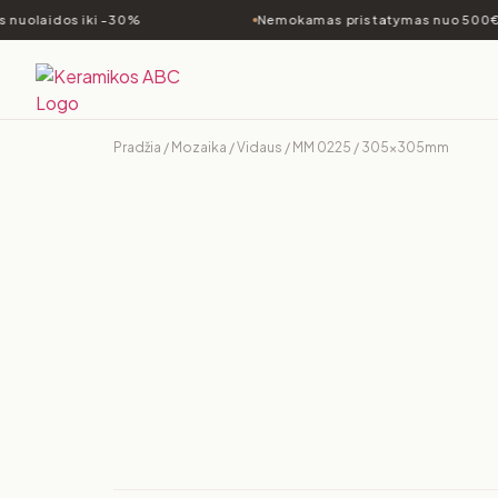
 nuolaidos iki -30%
Nemokamas pristatymas nuo 500€
Pradžia
/
Mozaika
/
Vidaus
/ MM 0225 / 305x305mm