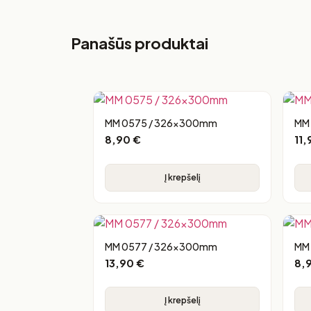
Panašūs produktai
MM 0575 / 326x300mm
MM
8,90
€
11
Į krepšelį
MM 0577 / 326x300mm
MM
13,90
€
8,
Į krepšelį