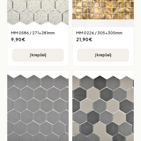
MM 0586 / 271x281mm
MM 0226 / 305x305mm
9,90
€
21,90
€
Į krepšelį
Į krepšelį