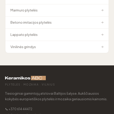
Marmuro plytelės
→
Betono imitacijos plytelės
→
Lappato plytelės
→
Vinilinės grindys
→
PLYTELĖS · MOZAIKA · VILNIUS
Tiesioginiai gamintojų atstovai Baltijos šalyse. Aukščiausios
kokybės europietiškos plytelės ir mozaika geriausiomis kainomis.
📞 +370 614 44472