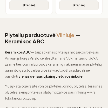
Į krepšelį
Į krepšelį
Plytelių parduotuvė
Vilniuje
—
Keramikos ABC
Keramikos ABC
— tai patikimas plytelių ir mozaikos tiekėjas
Vilniuje, įsikūręs Verslo centre „Kamanė“, Ukmergės g. 369A.
Esame tiesioginiai Europos keraminių ir akmens masės plytelių
gamintojų atstovai Baltijos šalyse, todėl visada galime
pasiūlyti
vienas geriausių kainų Lietuvos rinkoje
.
Mūsų kataloge rasite vonios plyteles, grindų plyteles, terasines
plyteles, sienų plyteles ir platų mozaikos pasirinkimą — virš
tūkstančio pozicijų.
Paklausiausias pozicijas nuolat
sandėliuojame Vilniuje
, todėl