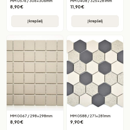
MM 0576 / 306x306mm
MM 0408 / 325x281mm
8,90
€
11,90
€
Į krepšelį
Į krepšelį
MM 0067 / 298x298mm
MM 0588 / 271x281mm
8,90
€
9,90
€