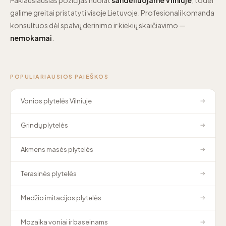
galime greitai pristatyti visoje Lietuvoje. Profesionali komanda
konsultuos dėl spalvų derinimo ir kiekių skaičiavimo —
nemokamai
.
POPULIARIAUSIOS PAIEŠKOS
Vonios plytelės Vilniuje
→
Grindų plytelės
→
Akmens masės plytelės
→
Terasinės plytelės
→
Medžio imitacijos plytelės
→
Mozaika voniai ir baseinams
→