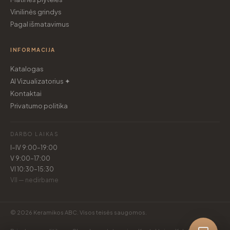
Vinilinės grindys
Pagal išmatavimus
INFORMACIJA
Katalogas
AI Vizualizatorius ✦
Kontaktai
Privatumo politika
DARBO LAIKAS
I–IV 9:00–19:00
V 9:00–17:00
VI 10:30–15:30
VII — nedirbame
© 2026 Keramikos ABC. Visos teisės saugomos.