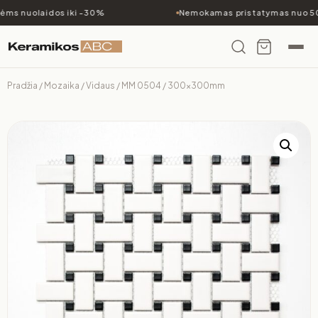
ms nuolaidos iki -30%
Nemokamas pristatymas nuo 50
Pradžia
/
Mozaika
/
Vidaus
/ MM 0504 / 300x300mm