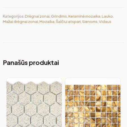
Kategorijos:
Drėgnai zonai
,
Grindims
,
Keraminė mozaika
,
Lauko
,
Mažai drėgnai zonai
,
Mozaika
,
Šalčiui atspari
,
Sienoms
,
Vidaus
Panašūs produktai