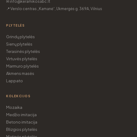
✉ info@keramikosabc.lt
📍 Verslo centras „Kamanė“, Ukmergės g. 369A, Vilnius
PLYTELĖS
Grindų plytelės
Sienų plytelės
Terasinės plytelės
Virtuvės plytelės
Marmuro plytelės
Akmens masės
Lappato
KOLEKCIJOS
Mozaika
Medžio imitacija
Betono imitacija
Blizgios plytelės
Matinės plytelės