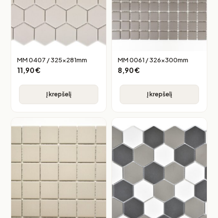
MM 0407 / 325x281mm
MM 0061 / 326x300mm
11,90
€
8,90
€
Į krepšelį
Į krepšelį