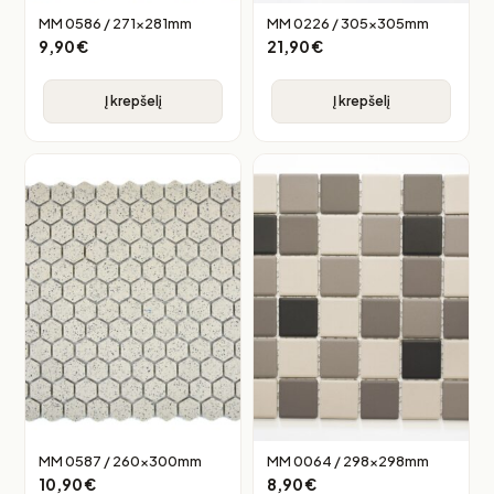
MM 0586 / 271x281mm
MM 0226 / 305x305mm
9,90
€
21,90
€
Į krepšelį
Į krepšelį
MM 0587 / 260x300mm
MM 0064 / 298x298mm
10,90
€
8,90
€