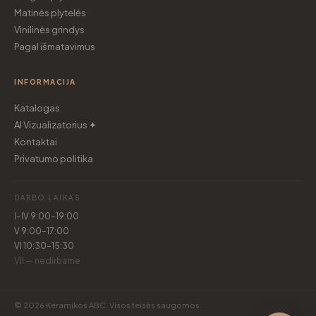
Matinės plytelės
Vinilinės grindys
Pagal išmatavimus
INFORMACIJA
Katalogas
AI Vizualizatorius ✦
Kontaktai
Privatumo politika
DARBO LAIKAS
I–IV 9:00–19:00
V 9:00–17:00
VI 10:30–15:30
VII — nedirbame
© 2026 Keramikos ABC. Visos teisės saugomos.