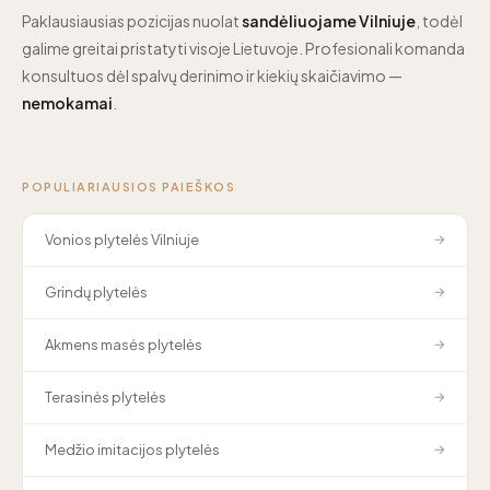
Paklausiausias pozicijas nuolat
sandėliuojame Vilniuje
, todėl
galime greitai pristatyti visoje Lietuvoje. Profesionali komanda
konsultuos dėl spalvų derinimo ir kiekių skaičiavimo —
nemokamai
.
POPULIARIAUSIOS PAIEŠKOS
Vonios plytelės Vilniuje
→
Grindų plytelės
→
Akmens masės plytelės
→
Terasinės plytelės
→
Medžio imitacijos plytelės
→