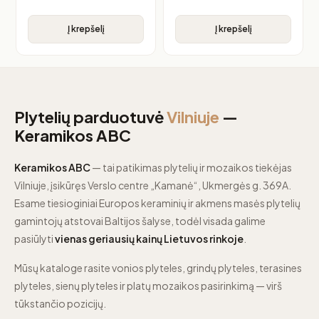
Į krepšelį
Į krepšelį
Plytelių parduotuvė
Vilniuje
—
Keramikos ABC
Keramikos ABC
— tai patikimas plytelių ir mozaikos tiekėjas
Vilniuje, įsikūręs Verslo centre „Kamanė“, Ukmergės g. 369A.
Esame tiesioginiai Europos keraminių ir akmens masės plytelių
gamintojų atstovai Baltijos šalyse, todėl visada galime
pasiūlyti
vienas geriausių kainų Lietuvos rinkoje
.
Mūsų kataloge rasite vonios plyteles, grindų plyteles, terasines
plyteles, sienų plyteles ir platų mozaikos pasirinkimą — virš
tūkstančio pozicijų.