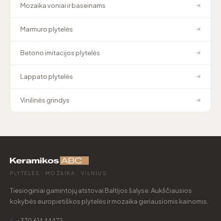
Mozaika voniai ir baseinams
→
Marmuro plytelės
→
Betono imitacijos plytelės
→
Lappato plytelės
→
Vinilinės grindys
→
PLYTELĖS · MOZAIKA · VILNIUS
Tiesioginiai gamintojų atstovai Baltijos šalyse. Aukščiausios
kokybės europietiškos plytelės ir mozaika geriausiomis kainomis.
+370 614 44472