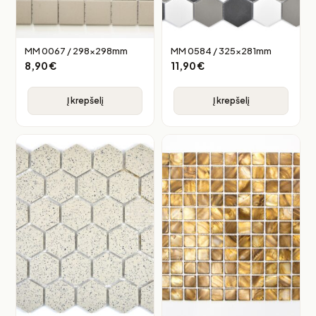
MM 0067 / 298x298mm
MM 0584 / 325x281mm
8,90
€
11,90
€
Į krepšelį
Į krepšelį