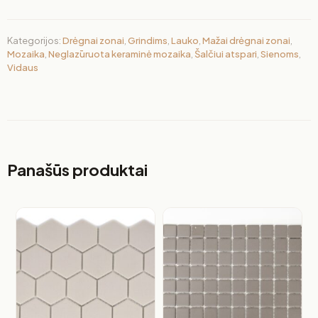
Kategorijos:
Drėgnai zonai
,
Grindims
,
Lauko
,
Mažai drėgnai zonai
,
Mozaika
,
Neglazūruota keraminė mozaika
,
Šalčiui atspari
,
Sienoms
,
Vidaus
Panašūs produktai