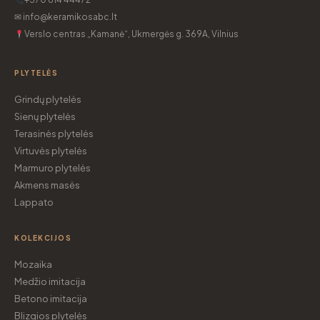
✉ info@keramikosabc.lt
Verslo centras „Kamanė“, Ukmergės g. 369A, Vilnius
PLYTELĖS
Grindų plytelės
Sienų plytelės
Terasinės plytelės
Virtuvės plytelės
Marmuro plytelės
Akmens masės
Lappato
KOLEKCIJOS
Mozaika
Medžio imitacija
Betono imitacija
Blizgios plytelės