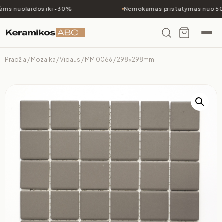
ms nuolaidos iki -30%
Nemokamas pristatymas nuo 500
Pradžia
/
Mozaika
/
Vidaus
/ MM 0066 / 298x298mm