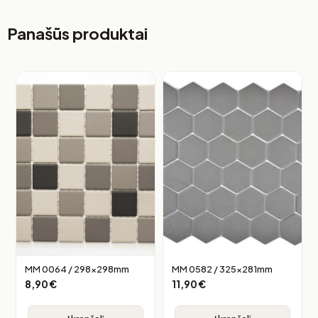
Panašūs produktai
MM 0064 / 298x298mm
MM 0582 / 325x281mm
8,90
€
11,90
€