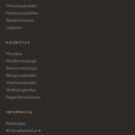
Virtuvės plytelės
Marmuro plytelės
Akmens masės
Lappato
KOLEKCIJOS
Mozaika
Medžio imitacija
Betono imitacija
Blizgios plytelės
Matinės plytelės
Vinilinės grindys
Pagal išmatavimus
INFORMACIJA
Katalogas
AI Vizualizatorius ✦