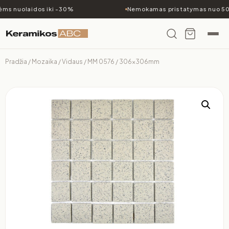
ms nuolaidos iki -30%
Nemokamas pristatymas nuo 500
Pradžia
/
Mozaika
/
Vidaus
/ MM 0576 / 306x306mm