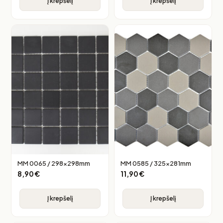
Į krepšelį
Į krepšelį
MM 0065 / 298x298mm
MM 0585 / 325x281mm
8,90
€
11,90
€
Į krepšelį
Į krepšelį