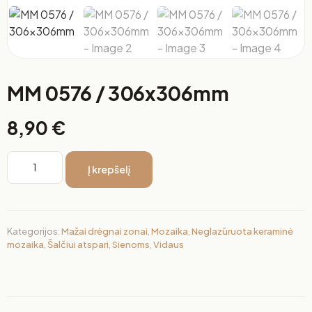
MM 0576 / 306x306mm
8,90
€
Į krepšelį
Kategorijos:
Mažai drėgnai zonai
,
Mozaika
,
Neglazūruota keraminė
mozaika
,
Šalčiui atspari
,
Sienoms
,
Vidaus