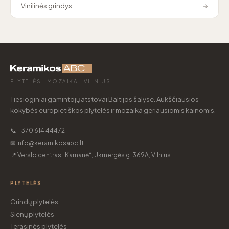
Vinilinės grindys
→
PLYTELĖS · MOZAIKA · VILNIUS
Tiesioginiai gamintojų atstovai Baltijos šalyse. Aukščiausios
kokybės europietiškos plytelės ir mozaika geriausiomis kainomis.
📞 +370 614 44472
✉ info@keramikosabc.lt
📍 Verslo centras „Kamanė“, Ukmergės g. 369A, Vilnius
PLYTELĖS
Grindų plytelės
Sienų plytelės
Terasinės plytelės