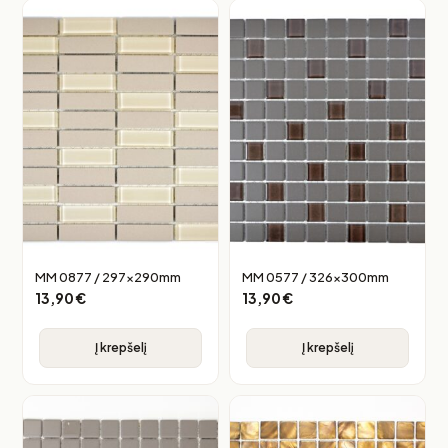
MM 0877 / 297x290mm
MM 0577 / 326x300mm
13,90
€
13,90
€
Į krepšelį
Į krepšelį