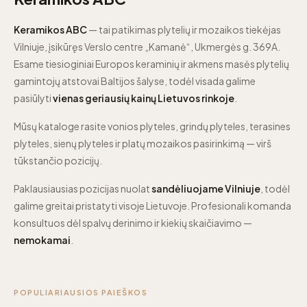
Keramikos ABC
— tai patikimas plytelių ir mozaikos tiekėjas
Vilniuje, įsikūręs Verslo centre „Kamanė“, Ukmergės g. 369A.
Esame tiesioginiai Europos keraminių ir akmens masės plytelių
gamintojų atstovai Baltijos šalyse, todėl visada galime
pasiūlyti
vienas geriausių kainų Lietuvos rinkoje
.
Mūsų kataloge rasite vonios plyteles, grindų plyteles, terasines
plyteles, sienų plyteles ir platų mozaikos pasirinkimą — virš
tūkstančio pozicijų.
Paklausiausias pozicijas nuolat
sandėliuojame Vilniuje
, todėl
galime greitai pristatyti visoje Lietuvoje. Profesionali komanda
konsultuos dėl spalvų derinimo ir kiekių skaičiavimo —
nemokamai
.
POPULIARIAUSIOS PAIEŠKOS