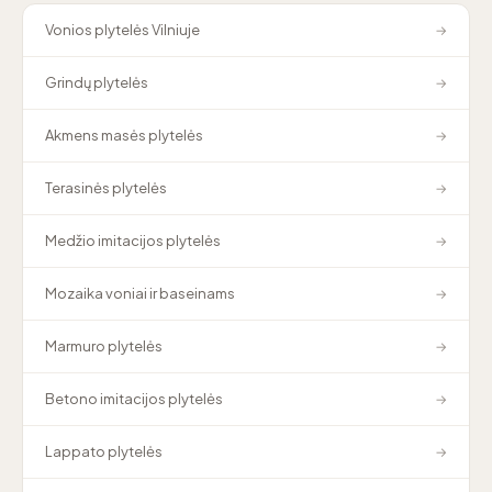
Vonios plytelės Vilniuje
→
Grindų plytelės
→
Akmens masės plytelės
→
Terasinės plytelės
→
Medžio imitacijos plytelės
→
Mozaika voniai ir baseinams
→
Marmuro plytelės
→
Betono imitacijos plytelės
→
Lappato plytelės
→