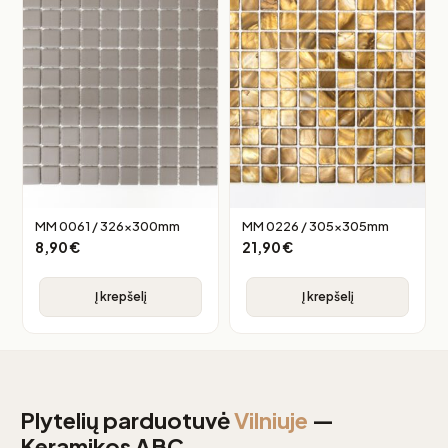
MM 0061 / 326x300mm
MM 0226 / 305x305mm
8,90
€
21,90
€
Į krepšelį
Į krepšelį
Plytelių parduotuvė
Vilniuje
—
Keramikos ABC