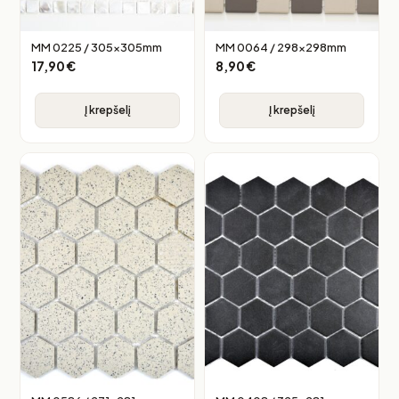
MM 0225 / 305x305mm
MM 0064 / 298x298mm
17,90
€
8,90
€
Į krepšelį
Į krepšelį