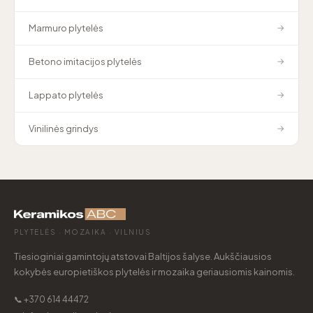
Marmuro plytelės
→
Betono imitacijos plytelės
→
Lappato plytelės
→
Vinilinės grindys
→
PLYTELĖS · MOZAIKA · VILNIUS
Tiesioginiai gamintojų atstovai Baltijos šalyse. Aukščiausios
kokybės europietiškos plytelės ir mozaika geriausiomis kainomis.
📞 +370 614 44472