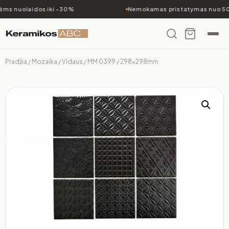
ms nuolaidos iki -30%
Nemokamas pristatymas nuo 50
Pradžia
/
Mozaika
/
Vidaus
/ MM 0399 / 298x298mm