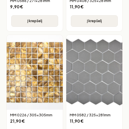
MM 0586 / 271x281mm
MM 0408 / 325x281mm
9,90
€
11,90
€
Į krepšelį
Į krepšelį
MM 0226 / 305x305mm
MM 0582 / 325x281mm
21,90
€
11,90
€