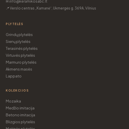
✉ info@keramikosabc.lt
📍 Verslo centras „Kamanė“, Ukmergės g. 369A, Vilnius
PLYTELĖS
Grindų plytelės
Sienų plytelės
Terasinės plytelės
Virtuvės plytelės
Marmuro plytelės
Akmens masės
Lappato
KOLEKCIJOS
Mozaika
Medžio imitacija
Betono imitacija
Blizgios plytelės
Matinės plytelės