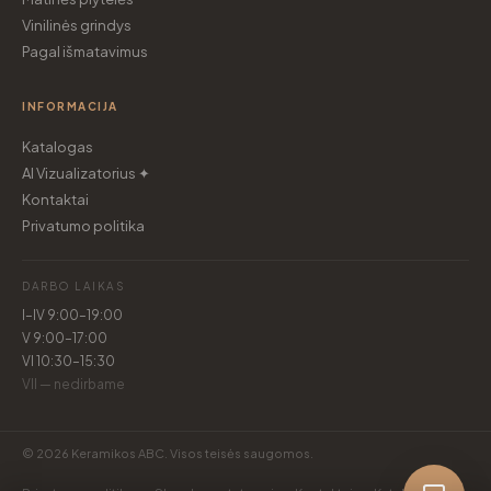
Vinilinės grindys
Pagal išmatavimus
INFORMACIJA
Katalogas
AI Vizualizatorius ✦
Kontaktai
Privatumo politika
DARBO LAIKAS
I–IV 9:00–19:00
V 9:00–17:00
VI 10:30–15:30
VII — nedirbame
© 2026 Keramikos ABC. Visos teisės saugomos.