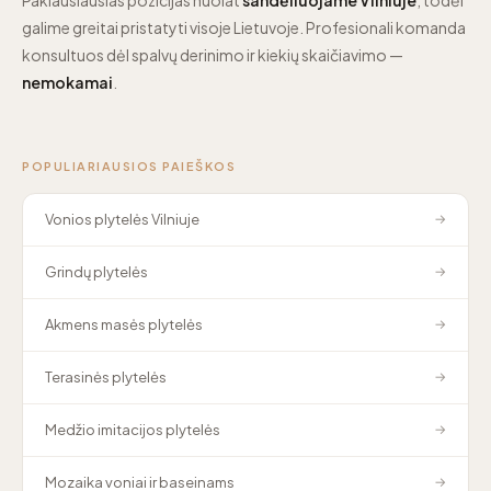
galime greitai pristatyti visoje Lietuvoje. Profesionali komanda
konsultuos dėl spalvų derinimo ir kiekių skaičiavimo —
nemokamai
.
POPULIARIAUSIOS PAIEŠKOS
Vonios plytelės Vilniuje
→
Grindų plytelės
→
Akmens masės plytelės
→
Terasinės plytelės
→
Medžio imitacijos plytelės
→
Mozaika voniai ir baseinams
→