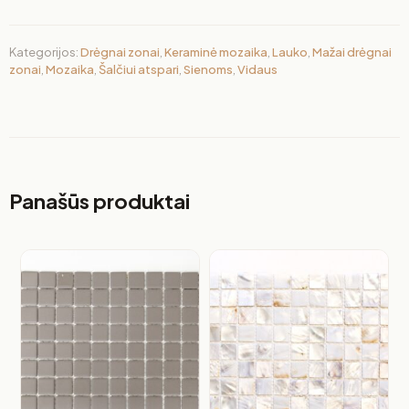
Kategorijos:
Drėgnai zonai
,
Keraminė mozaika
,
Lauko
,
Mažai drėgnai
zonai
,
Mozaika
,
Šalčiui atspari
,
Sienoms
,
Vidaus
Panašūs produktai