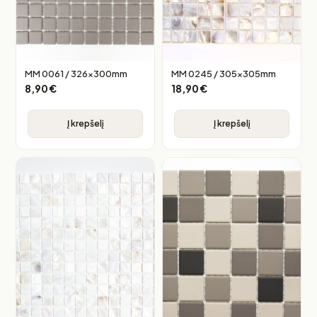
MM 0061 / 326x300mm
MM 0245 / 305x305mm
8,90
€
18,90
€
Į krepšelį
Į krepšelį