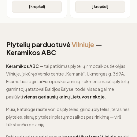
Į krepšelį
Į krepšelį
Plytelių parduotuvė
Vilniuje
—
Keramikos ABC
Keramikos ABC
— tai patikimas plytelių ir mozaikos tiekėjas
Vilniuje, įsikūręs Verslo centre „Kamanė“, Ukmergės g. 369A.
Esame tiesioginiai Europos keraminių ir akmens masės plytelių
gamintojų atstovai Baltijos šalyse, todėl visada galime
pasiūlyti
vienas geriausių kainų Lietuvos rinkoje
.
Mūsų kataloge rasite vonios plyteles, grindų plyteles, terasines
plyteles, sienų plyteles ir platų mozaikos pasirinkimą — virš
tūkstančio pozicijų.
Paklausiausias pozicijas nuolat
sandėliuojame Vilniuje
, todėl