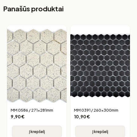
Panašūs produktai
MM 0586 / 271x281mm
MM 0391 / 260x300mm
9,90
€
10,90
€
Į krepšelį
Į krepšelį