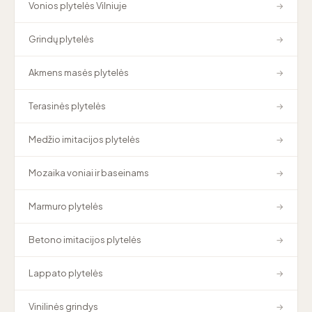
Vonios plytelės Vilniuje
→
Grindų plytelės
→
Akmens masės plytelės
→
Terasinės plytelės
→
Medžio imitacijos plytelės
→
Mozaika voniai ir baseinams
→
Marmuro plytelės
→
Betono imitacijos plytelės
→
Lappato plytelės
→
Vinilinės grindys
→