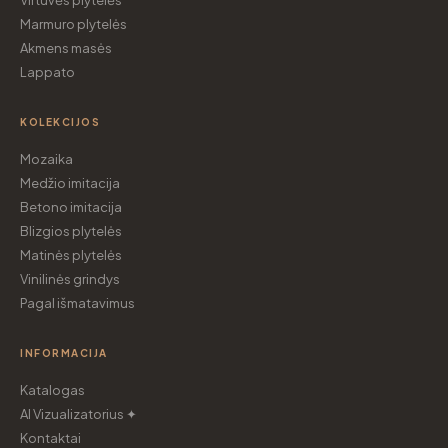
Virtuvės plytelės
Marmuro plytelės
Akmens masės
Lappato
KOLEKCIJOS
Mozaika
Medžio imitacija
Betono imitacija
Blizgios plytelės
Matinės plytelės
Vinilinės grindys
Pagal išmatavimus
INFORMACIJA
Katalogas
AI Vizualizatorius ✦
Kontaktai