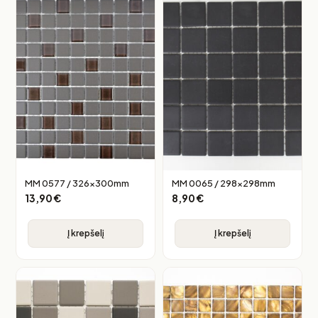
MM 0577 / 326x300mm
MM 0065 / 298x298mm
13,90
€
8,90
€
Į krepšelį
Į krepšelį