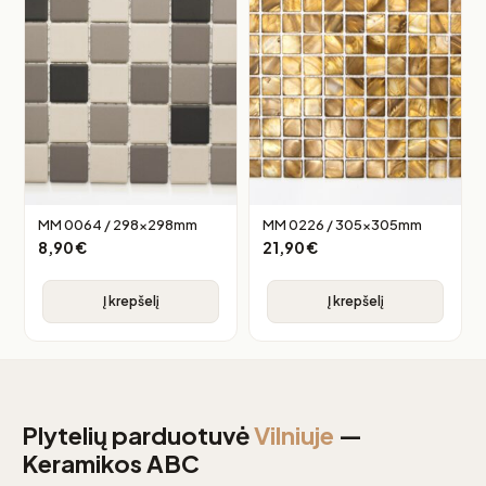
MM 0064 / 298x298mm
MM 0226 / 305x305mm
8,90
€
21,90
€
Į krepšelį
Į krepšelį
Plytelių parduotuvė
Vilniuje
—
Keramikos ABC