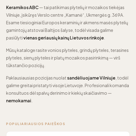
Keramikos ABC
— tai patikimas plytelių ir mozaikos tiekėjas
Vilniuje, įsikūręs Verslo centre „Kamanė“, Ukmergės g. 369A.
Esame tiesioginiai Europos keraminių ir akmens masės plytelių
gamintojų atstovai Baltijos šalyse, todėl visada galime
pasiūlyti
vienas geriausių kainų Lietuvos rinkoje
.
Mūsų kataloge rasite vonios plyteles, grindų plyteles, terasines
plyteles, sienų plyteles ir platų mozaikos pasirinkimą — virš
tūkstančio pozicijų.
Paklausiausias pozicijas nuolat
sandėliuojame Vilniuje
, todėl
galime greitai pristatyti visoje Lietuvoje. Profesionali komanda
konsultuos dėl spalvų derinimo ir kiekių skaičiavimo —
nemokamai
.
POPULIARIAUSIOS PAIEŠKOS