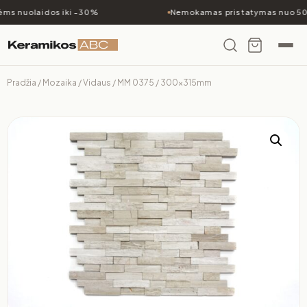
ms nuolaidos iki -30%
Nemokamas pristatymas nuo 500
Pradžia
/
Mozaika
/
Vidaus
/ MM 0375 / 300x315mm