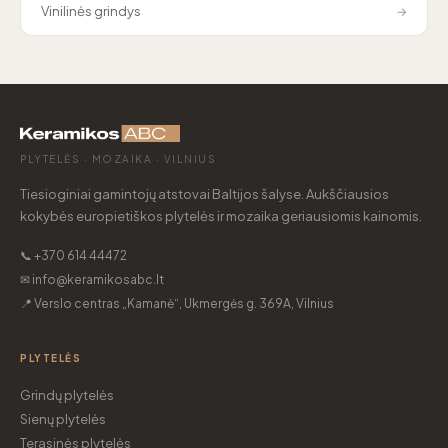
Vinilinės grindys
→
PLYTELĖS · MOZAIKA · VILNIUS
Tiesioginiai gamintojų atstovai Baltijos šalyse. Aukščiausios
kokybės europietiškos plytelės ir mozaika geriausiomis kainomis.
📞 +370 614 44472
✉ info@keramikosabc.lt
📍 Verslo centras „Kamanė“, Ukmergės g. 369A, Vilnius
PLYTELĖS
Grindų plytelės
Sienų plytelės
Terasinės plytelės