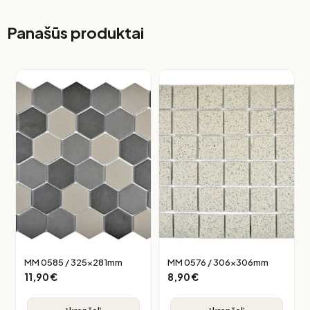
Panašūs produktai
MM 0585 / 325x281mm
MM 0576 / 306x306mm
11,90
€
8,90
€