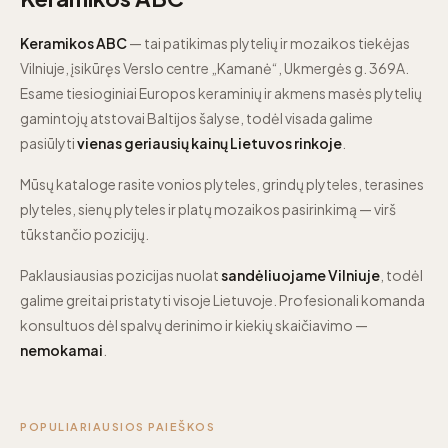
Keramikos ABC
— tai patikimas plytelių ir mozaikos tiekėjas
Vilniuje, įsikūręs Verslo centre „Kamanė“, Ukmergės g. 369A.
Esame tiesioginiai Europos keraminių ir akmens masės plytelių
gamintojų atstovai Baltijos šalyse, todėl visada galime
pasiūlyti
vienas geriausių kainų Lietuvos rinkoje
.
Mūsų kataloge rasite vonios plyteles, grindų plyteles, terasines
plyteles, sienų plyteles ir platų mozaikos pasirinkimą — virš
tūkstančio pozicijų.
Paklausiausias pozicijas nuolat
sandėliuojame Vilniuje
, todėl
galime greitai pristatyti visoje Lietuvoje. Profesionali komanda
konsultuos dėl spalvų derinimo ir kiekių skaičiavimo —
nemokamai
.
POPULIARIAUSIOS PAIEŠKOS