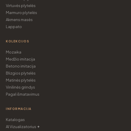
Virtuvės plytelės
Marmuro plytelės
Akmens masės
Lappato
KOLEKCIJOS
Mozaika
Medžio imitacija
Betono imitacija
Blizgios plytelės
Matinės plytelės
Vinilinės grindys
Pagal išmatavimus
INFORMACIJA
Katalogas
AI Vizualizatorius ✦