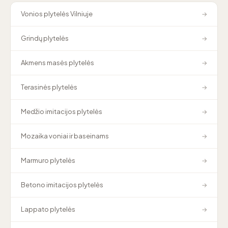
Vonios plytelės Vilniuje
→
Grindų plytelės
→
Akmens masės plytelės
→
Terasinės plytelės
→
Medžio imitacijos plytelės
→
Mozaika voniai ir baseinams
→
Marmuro plytelės
→
Betono imitacijos plytelės
→
Lappato plytelės
→