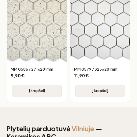
MM 0586 / 271x281mm
MM 0579 / 325x281mm
9,90
€
11,90
€
Į krepšelį
Į krepšelį
Plytelių parduotuvė
Vilniuje
—
Keramikos ABC