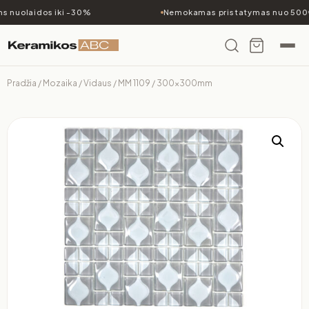
 nuolaidos iki -30%
Nemokamas pristatymas nuo 500€
Pradžia
/
Mozaika
/
Vidaus
/ MM 1109 / 300x300mm