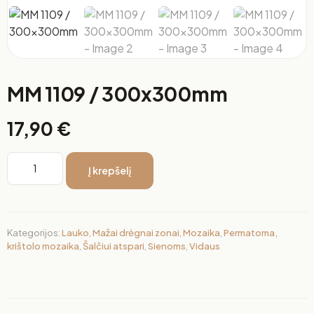
MM 1109 / 300x300mm
17,90
€
Į krepšelį
Kategorijos:
Lauko
,
Mažai drėgnai zonai
,
Mozaika
,
Permatoma,
krištolo mozaika
,
Šalčiui atspari
,
Sienoms
,
Vidaus