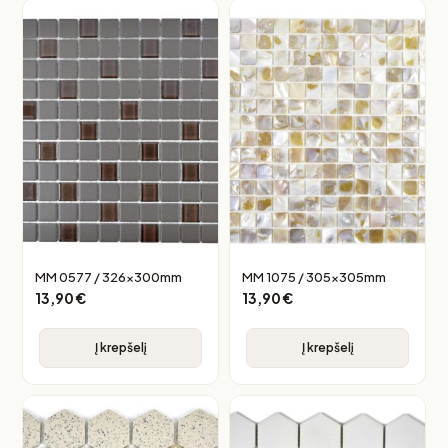
MM 0577 / 326x300mm
MM 1075 / 305x305mm
13,90
€
13,90
€
Į krepšelį
Į krepšelį