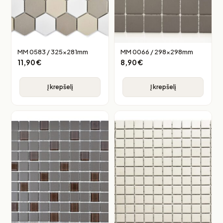
MM 0583 / 325x281mm
MM 0066 / 298x298mm
11,90
€
8,90
€
Į krepšelį
Į krepšelį