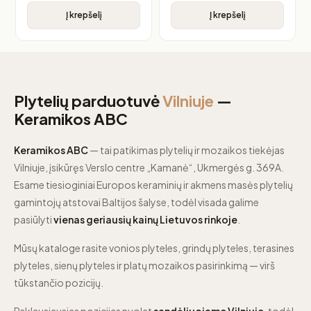
Į krepšelį
Į krepšelį
Plytelių parduotuvė
Vilniuje
—
Keramikos ABC
Keramikos ABC
— tai patikimas plytelių ir mozaikos tiekėjas
Vilniuje, įsikūręs Verslo centre „Kamanė“, Ukmergės g. 369A.
Esame tiesioginiai Europos keraminių ir akmens masės plytelių
gamintojų atstovai Baltijos šalyse, todėl visada galime
pasiūlyti
vienas geriausių kainų Lietuvos rinkoje
.
Mūsų kataloge rasite vonios plyteles, grindų plyteles, terasines
plyteles, sienų plyteles ir platų mozaikos pasirinkimą — virš
tūkstančio pozicijų.
Paklausiausias pozicijas nuolat
sandėliuojame Vilniuje
, todėl