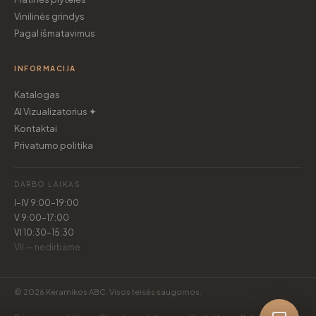
Vinilinės grindys
Pagal išmatavimus
INFORMACIJA
Katalogas
AI Vizualizatorius ✦
Kontaktai
Privatumo politika
DARBO LAIKAS
I–IV 9:00–19:00
V 9:00–17:00
VI 10:30–15:30
VII — nedirbame
© 2026 Keramikos ABC. Visos teisės saugomos.