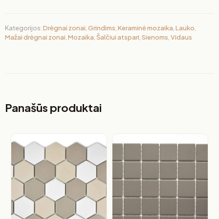
Kategorijos:
Drėgnai zonai
,
Grindims
,
Keraminė mozaika
,
Lauko
,
Mažai drėgnai zonai
,
Mozaika
,
Šalčiui atspari
,
Sienoms
,
Vidaus
Panašūs produktai