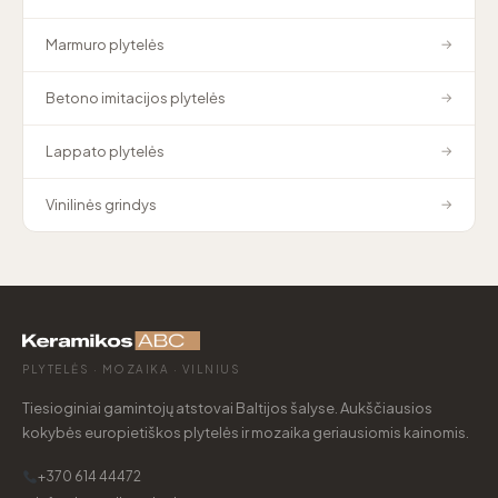
Marmuro plytelės
→
Betono imitacijos plytelės
→
Lappato plytelės
→
Vinilinės grindys
→
PLYTELĖS · MOZAIKA · VILNIUS
Tiesioginiai gamintojų atstovai Baltijos šalyse. Aukščiausios
kokybės europietiškos plytelės ir mozaika geriausiomis kainomis.
+370 614 44472