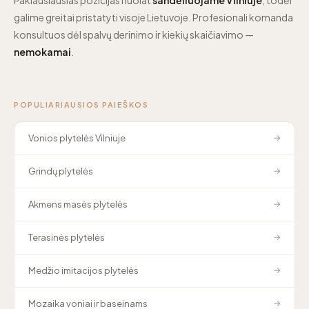
galime greitai pristatyti visoje Lietuvoje. Profesionali komanda
konsultuos dėl spalvų derinimo ir kiekių skaičiavimo —
nemokamai
.
POPULIARIAUSIOS PAIEŠKOS
Vonios plytelės Vilniuje
→
Grindų plytelės
→
Akmens masės plytelės
→
Terasinės plytelės
→
Medžio imitacijos plytelės
→
Mozaika voniai ir baseinams
→