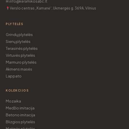
✉ info@keramikosabc.lt
Verslo centras „Kamanė“, Ukmergės g. 369A, Vilnius
PLYTELĖS
Grindų plytelės
Sienų plytelės
Terasinės plytelės
Virtuvės plytelės
Marmuro plytelės
Akmens masės
Lappato
KOLEKCIJOS
Mozaika
Medžio imitacija
Betono imitacija
Blizgios plytelės
Matinės plytelės