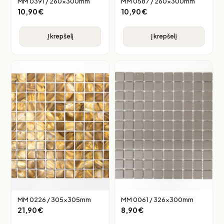
MM 0391 / 260x300mm
MM 0587 / 260x300mm
10,90
€
10,90
€
Į krepšelį
Į krepšelį
MM 0226 / 305x305mm
MM 0061 / 326x300mm
21,90
€
8,90
€