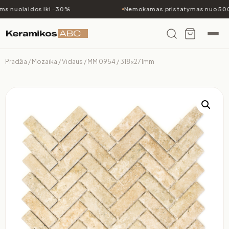
s nuolaidos iki -30%
Nemokamas pristatymas nuo 500€
Pradžia
/
Mozaika
/
Vidaus
/ MM 0954 / 318x271mm