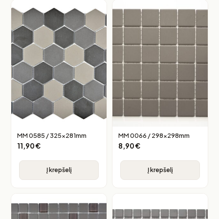
MM 0585 / 325x281mm
MM 0066 / 298x298mm
11,90
€
8,90
€
Į krepšelį
Į krepšelį