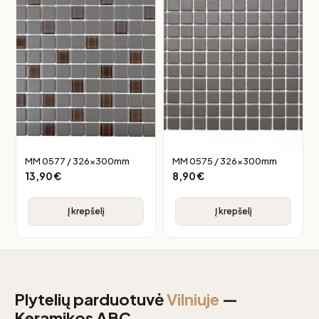
MM 0577 / 326x300mm
MM 0575 / 326x300mm
13,90
€
8,90
€
Į krepšelį
Į krepšelį
Plytelių parduotuvė
Vilniuje
—
Keramikos ABC