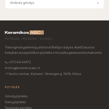
Vinilinės grindys
→
PLYTELĖS · MOZAIKA · VILNIUS
Tiesioginiai gamintojų atstovai Baltijos šalyse. Aukščiausios
kokybės europietiškos plytelės ir mozaika geriausiomis kainomis.
📞 +370 614 44472
✉ info@keramikosabc.lt
📍 Verslo centras „Kamanė“, Ukmergės g. 369A, Vilnius
PLYTELĖS
Grindų plytelės
Sienų plytelės
Terasinės plytelės