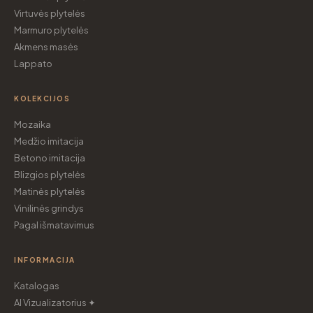
Virtuvės plytelės
Marmuro plytelės
Akmens masės
Lappato
KOLEKCIJOS
Mozaika
Medžio imitacija
Betono imitacija
Blizgios plytelės
Matinės plytelės
Vinilinės grindys
Pagal išmatavimus
INFORMACIJA
Katalogas
AI Vizualizatorius ✦