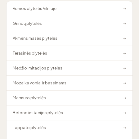
Vonios plytelės Vilniuje
→
Grindų plytelės
→
Akmens masės plytelės
→
Terasinės plytelės
→
Medžio imitacijos plytelės
→
Mozaika voniai ir baseinams
→
Marmuro plytelės
→
Betono imitacijos plytelės
→
Lappato plytelės
→