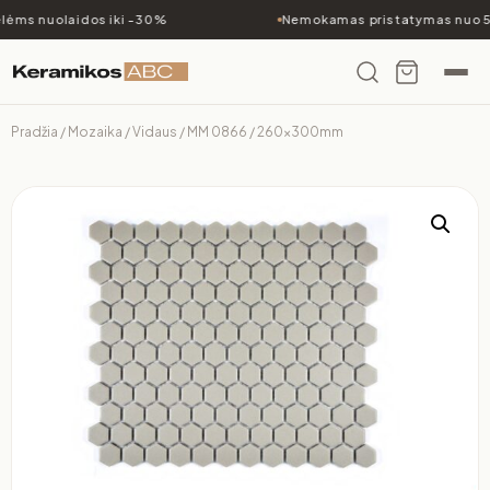
ėms nuolaidos iki -30%
Nemokamas pristatymas nuo 5
Pradžia
/
Mozaika
/
Vidaus
/ MM 0866 / 260x300mm