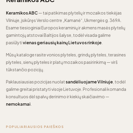
Keramikos ABC
— tai patikimas plytelių ir mozaikos tiekėjas
Vilniuje, įsikūręs Verslo centre „Kamanė“, Ukmergės g. 369A.
Esame tiesioginiai Europos keraminių ir akmens masės plytelių
gamintojų atstovai Baltijos šalyse, todėl visada galime
pasiūlyti
vienas geriausių kainų Lietuvos rinkoje
.
Mūsų kataloge rasite vonios plyteles, grindų plyteles, terasines
plyteles, sienų plyteles ir platų mozaikos pasirinkimą — virš
tūkstančio pozicijų.
Paklausiausias pozicijas nuolat
sandėliuojame Vilniuje
, todėl
galime greitai pristatyti visoje Lietuvoje. Profesionali komanda
konsultuos dėl spalvų derinimo ir kiekių skaičiavimo —
nemokamai
.
POPULIARIAUSIOS PAIEŠKOS