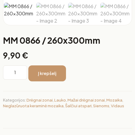
MM 0866 / 260x300mm
9,90
€
Į krepšelį
Kategorijos:
Drėgnai zonai
,
Lauko
,
Mažai drėgnai zonai
,
Mozaika
,
Neglazūruota keraminė mozaika
,
Šalčiui atspari
,
Sienoms
,
Vidaus