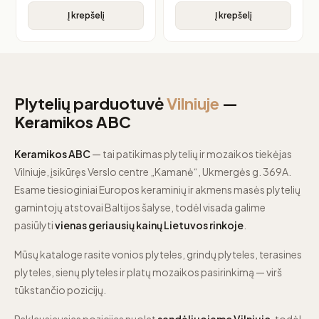
Į krepšelį
Į krepšelį
Plytelių parduotuvė
Vilniuje
—
Keramikos ABC
Keramikos ABC
— tai patikimas plytelių ir mozaikos tiekėjas
Vilniuje, įsikūręs Verslo centre „Kamanė“, Ukmergės g. 369A.
Esame tiesioginiai Europos keraminių ir akmens masės plytelių
gamintojų atstovai Baltijos šalyse, todėl visada galime
pasiūlyti
vienas geriausių kainų Lietuvos rinkoje
.
Mūsų kataloge rasite vonios plyteles, grindų plyteles, terasines
plyteles, sienų plyteles ir platų mozaikos pasirinkimą — virš
tūkstančio pozicijų.
Paklausiausias pozicijas nuolat
sandėliuojame Vilniuje
, todėl