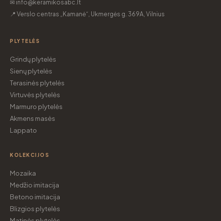
✉ info@keramikosabc.lt
📍 Verslo centras „Kamanė“, Ukmergės g. 369A, Vilnius
PLYTELĖS
Grindų plytelės
Sienų plytelės
Terasinės plytelės
Virtuvės plytelės
Marmuro plytelės
Akmens masės
Lappato
KOLEKCIJOS
Mozaika
Medžio imitacija
Betono imitacija
Blizgios plytelės
Matinės plytelės