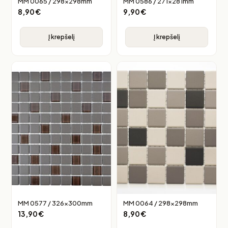
MM 0065 / 298x298mm
MM 0586 / 271x281mm
8,90
€
9,90
€
Į krepšelį
Į krepšelį
MM 0577 / 326x300mm
MM 0064 / 298x298mm
13,90
€
8,90
€