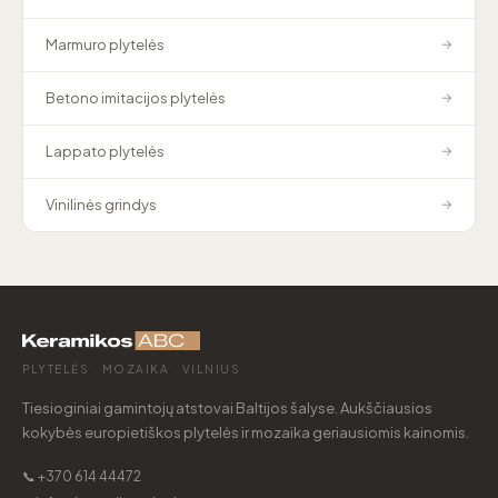
Marmuro plytelės
→
Betono imitacijos plytelės
→
Lappato plytelės
→
Vinilinės grindys
→
PLYTELĖS · MOZAIKA · VILNIUS
Tiesioginiai gamintojų atstovai Baltijos šalyse. Aukščiausios
kokybės europietiškos plytelės ir mozaika geriausiomis kainomis.
📞 +370 614 44472