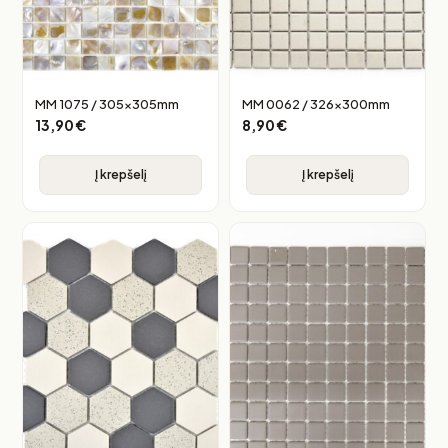
MM 1075 / 305x305mm
MM 0062 / 326x300mm
13,90
€
8,90
€
Į krepšelį
Į krepšelį