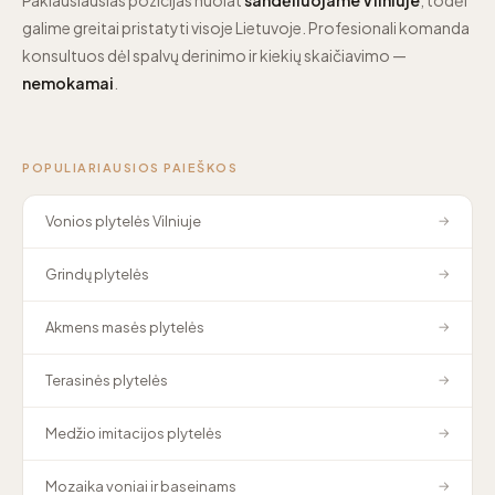
galime greitai pristatyti visoje Lietuvoje. Profesionali komanda
konsultuos dėl spalvų derinimo ir kiekių skaičiavimo —
nemokamai
.
POPULIARIAUSIOS PAIEŠKOS
Vonios plytelės Vilniuje
→
Grindų plytelės
→
Akmens masės plytelės
→
Terasinės plytelės
→
Medžio imitacijos plytelės
→
Mozaika voniai ir baseinams
→