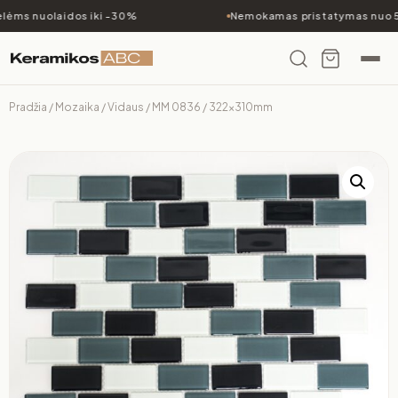
ėms nuolaidos iki -30%
Nemokamas pristatymas nuo 5
Pradžia
/
Mozaika
/
Vidaus
/ MM 0836 / 322x310mm