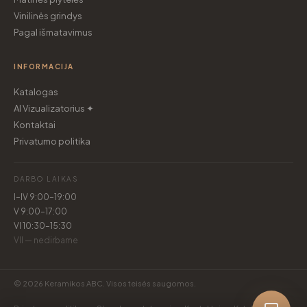
Vinilinės grindys
Pagal išmatavimus
INFORMACIJA
Katalogas
AI Vizualizatorius ✦
Kontaktai
Privatumo politika
DARBO LAIKAS
I–IV 9:00–19:00
V 9:00–17:00
VI 10:30–15:30
VII — nedirbame
© 2026 Keramikos ABC. Visos teisės saugomos.