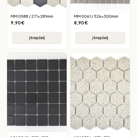
MM 0588 / 271x281mm
MM 0061 / 326x300mm
9,90
€
8,90
€
Į krepšelį
Į krepšelį