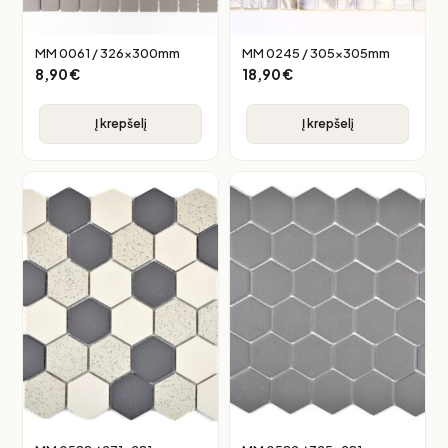
MM 0061 / 326x300mm
MM 0245 / 305x305mm
8,90
€
18,90
€
Į krepšelį
Į krepšelį