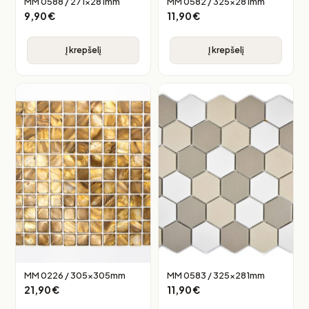
MM 0588 / 271x281mm
MM 0582 / 325x281mm
9,90
€
11,90
€
Į krepšelį
Į krepšelį
MM 0226 / 305x305mm
MM 0583 / 325x281mm
21,90
€
11,90
€