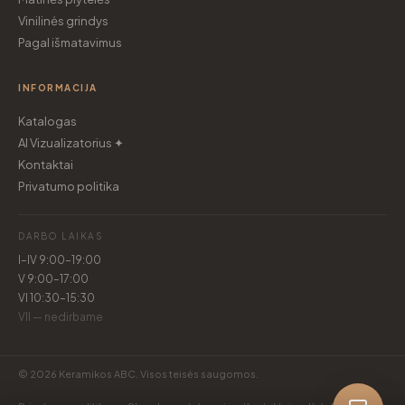
Vinilinės grindys
Pagal išmatavimus
INFORMACIJA
Katalogas
AI Vizualizatorius ✦
Kontaktai
Privatumo politika
DARBO LAIKAS
I–IV 9:00–19:00
V 9:00–17:00
VI 10:30–15:30
VII — nedirbame
© 2026 Keramikos ABC. Visos teisės saugomos.