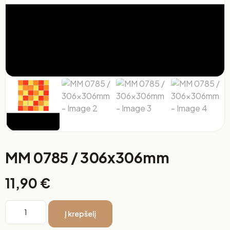
MM 0785 / 306x306mm
11,90
€
Į krepšelį