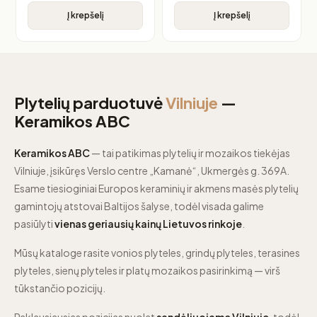
Į krepšelį
Į krepšelį
Plytelių parduotuvė
Vilniuje
—
Keramikos ABC
Keramikos ABC
— tai patikimas plytelių ir mozaikos tiekėjas
Vilniuje, įsikūręs Verslo centre „Kamanė“, Ukmergės g. 369A.
Esame tiesioginiai Europos keraminių ir akmens masės plytelių
gamintojų atstovai Baltijos šalyse, todėl visada galime
pasiūlyti
vienas geriausių kainų Lietuvos rinkoje
.
Mūsų kataloge rasite vonios plyteles, grindų plyteles, terasines
plyteles, sienų plyteles ir platų mozaikos pasirinkimą — virš
tūkstančio pozicijų.
Paklausiausias pozicijas nuolat
sandėliuojame Vilniuje
, todėl