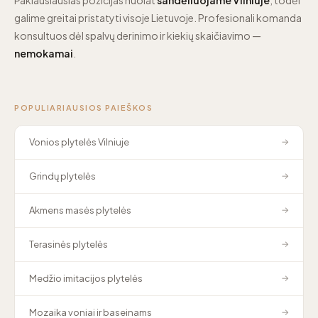
galime greitai pristatyti visoje Lietuvoje. Profesionali komanda
konsultuos dėl spalvų derinimo ir kiekių skaičiavimo —
nemokamai
.
POPULIARIAUSIOS PAIEŠKOS
Vonios plytelės Vilniuje
→
Grindų plytelės
→
Akmens masės plytelės
→
Terasinės plytelės
→
Medžio imitacijos plytelės
→
Mozaika voniai ir baseinams
→