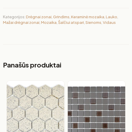
Kategorijos:
Drėgnai zonai
,
Grindims
,
Keraminė mozaika
,
Lauko
,
Mažai drėgnai zonai
,
Mozaika
,
Šalčiui atspari
,
Sienoms
,
Vidaus
Panašūs produktai