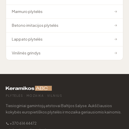
Marmuro plytelės
→
Betono imitacijos plytelės
→
Lappato plytelės
→
Vinilinės grindys
→
PLYTELĖS · MOZAIKA · VILNIUS
Tiesioginiai gamintojų atstovai Baltijos šalyse. Aukščiausios
kokybės europietiškos plytelės ir mozaika geriausiomis kainomis.
📞 +370 614 44472