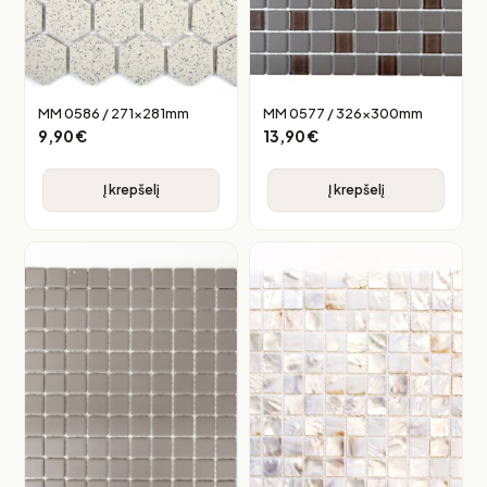
MM 0586 / 271x281mm
MM 0577 / 326x300mm
9,90
€
13,90
€
Į krepšelį
Į krepšelį