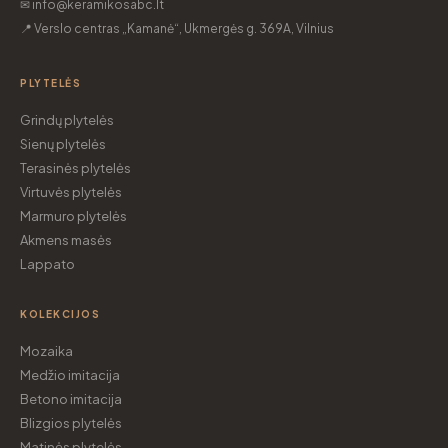
✉ info@keramikosabc.lt
📍 Verslo centras „Kamanė“, Ukmergės g. 369A, Vilnius
PLYTELĖS
Grindų plytelės
Sienų plytelės
Terasinės plytelės
Virtuvės plytelės
Marmuro plytelės
Akmens masės
Lappato
KOLEKCIJOS
Mozaika
Medžio imitacija
Betono imitacija
Blizgios plytelės
Matinės plytelės