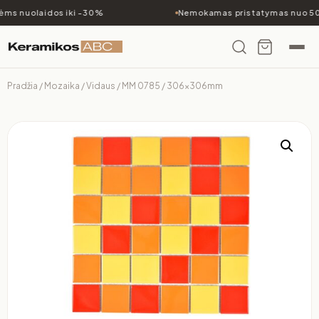
ms nuolaidos iki -30%
Nemokamas pristatymas nuo 50
Pradžia
/
Mozaika
/
Vidaus
/ MM 0785 / 306x306mm