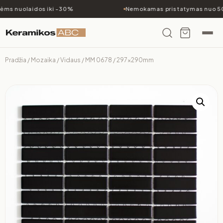
ėms nuolaidos iki -30%
Nemokamas pristatymas nuo 50
Pradžia
/
Mozaika
/
Vidaus
/ MM 0678 / 297x290mm