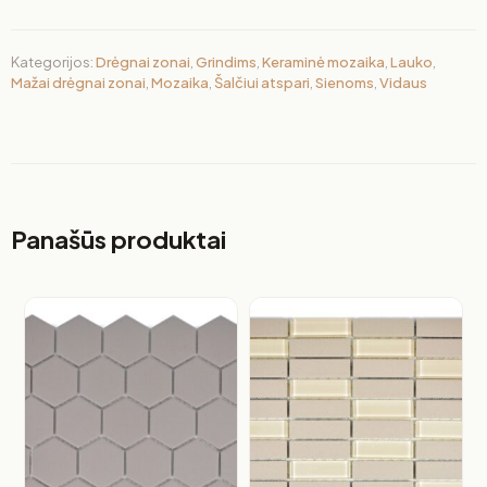
Kategorijos:
Drėgnai zonai
,
Grindims
,
Keraminė mozaika
,
Lauko
,
Mažai drėgnai zonai
,
Mozaika
,
Šalčiui atspari
,
Sienoms
,
Vidaus
Panašūs produktai