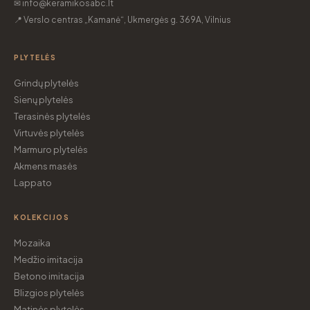
✉ info@keramikosabc.lt
📍 Verslo centras „Kamanė“, Ukmergės g. 369A, Vilnius
PLYTELĖS
Grindų plytelės
Sienų plytelės
Terasinės plytelės
Virtuvės plytelės
Marmuro plytelės
Akmens masės
Lappato
KOLEKCIJOS
Mozaika
Medžio imitacija
Betono imitacija
Blizgios plytelės
Matinės plytelės