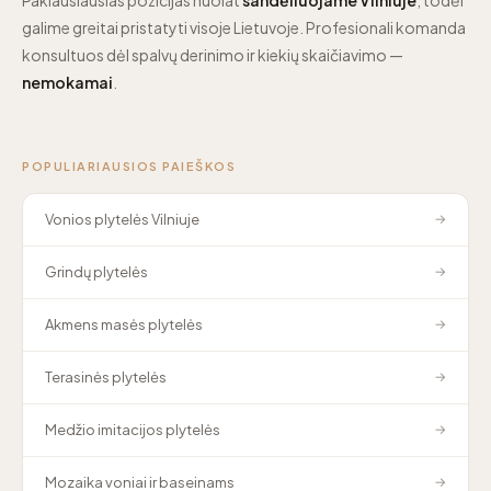
galime greitai pristatyti visoje Lietuvoje. Profesionali komanda
konsultuos dėl spalvų derinimo ir kiekių skaičiavimo —
nemokamai
.
POPULIARIAUSIOS PAIEŠKOS
Vonios plytelės Vilniuje
→
Grindų plytelės
→
Akmens masės plytelės
→
Terasinės plytelės
→
Medžio imitacijos plytelės
→
Mozaika voniai ir baseinams
→