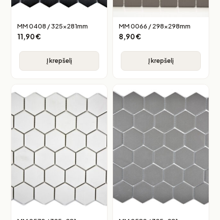
MM 0408 / 325x281mm
MM 0066 / 298x298mm
11,90
€
8,90
€
Į krepšelį
Į krepšelį