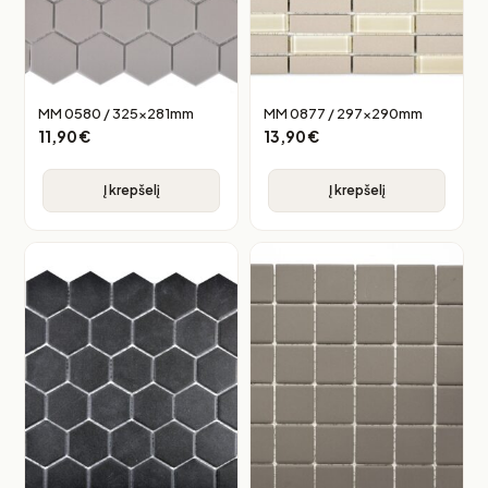
MM 0580 / 325x281mm
MM 0877 / 297x290mm
11,90
€
13,90
€
Į krepšelį
Į krepšelį