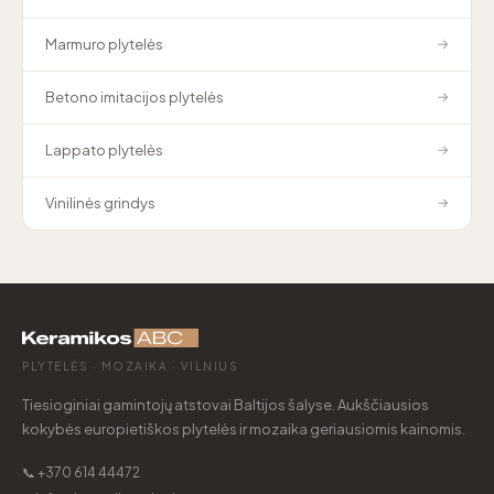
Marmuro plytelės
→
Betono imitacijos plytelės
→
Lappato plytelės
→
Vinilinės grindys
→
PLYTELĖS · MOZAIKA · VILNIUS
Tiesioginiai gamintojų atstovai Baltijos šalyse. Aukščiausios
kokybės europietiškos plytelės ir mozaika geriausiomis kainomis.
📞 +370 614 44472