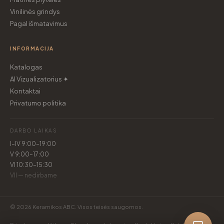
Vinilinės grindys
Pagal išmatavimus
INFORMACIJA
Katalogas
AI Vizualizatorius ✦
Kontaktai
Privatumo politika
DARBO LAIKAS
I–IV 9:00–19:00
V 9:00–17:00
VI 10:30–15:30
VII — nedirbame
© 2026 Keramikos ABC. Visos teisės saugomos.