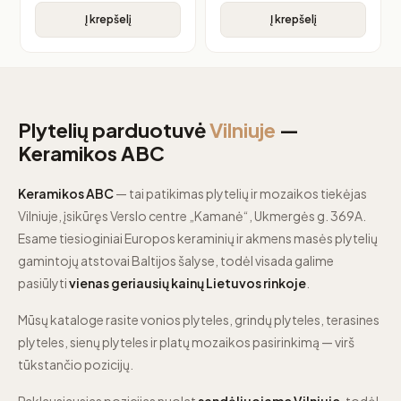
Į krepšelį
Į krepšelį
Plytelių parduotuvė
Vilniuje
—
Keramikos ABC
Keramikos ABC
— tai patikimas plytelių ir mozaikos tiekėjas
Vilniuje, įsikūręs Verslo centre „Kamanė“, Ukmergės g. 369A.
Esame tiesioginiai Europos keraminių ir akmens masės plytelių
gamintojų atstovai Baltijos šalyse, todėl visada galime
pasiūlyti
vienas geriausių kainų Lietuvos rinkoje
.
Mūsų kataloge rasite vonios plyteles, grindų plyteles, terasines
plyteles, sienų plyteles ir platų mozaikos pasirinkimą — virš
tūkstančio pozicijų.
Paklausiausias pozicijas nuolat
sandėliuojame Vilniuje
, todėl