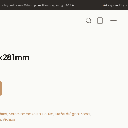
ių salonas Vilniuje — Ukmergės g. 369A
Akcija — Plytelėm
5x281mm
dims
,
Keraminė mozaika
,
Lauko
,
Mažai drėgnai zonai
,
s
,
Vidaus