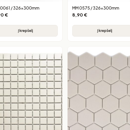
 0061 / 326x300mm
MM 0575 / 326x300mm
90
€
8,90
€
Į krepšelį
Į krepšelį