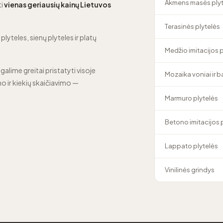
Akmens masės plyt
ti
vienas geriausių kainų Lietuvos
Terasinės plytelės
lyteles, sienų plyteles ir platų
Medžio imitacijos 
 galime greitai pristatyti visoje
Mozaika voniai ir 
o ir kiekių skaičiavimo —
Marmuro plytelės
Betono imitacijos 
Lappato plytelės
Vinilinės grindys