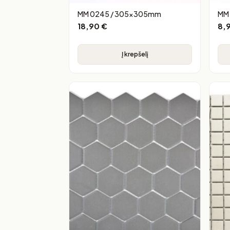
MM 0245 / 305x305mm
MM
18,90
€
8,
Į krepšelį