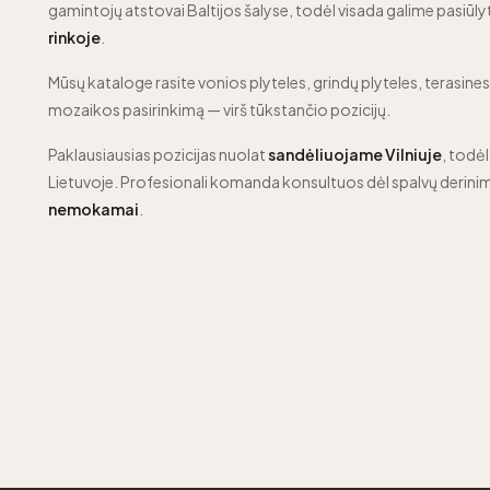
gamintojų atstovai Baltijos šalyse, todėl visada galime pasiūly
rinkoje
.
Mūsų kataloge rasite vonios plyteles, grindų plyteles, terasines p
mozaikos pasirinkimą — virš tūkstančio pozicijų.
Paklausiausias pozicijas nuolat
sandėliuojame Vilniuje
, todėl
Lietuvoje. Profesionali komanda konsultuos dėl spalvų derinim
nemokamai
.