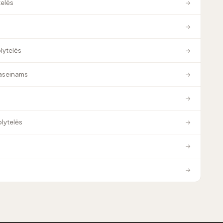
elės
→
→
plytelės
→
baseinams
→
→
plytelės
→
→
→