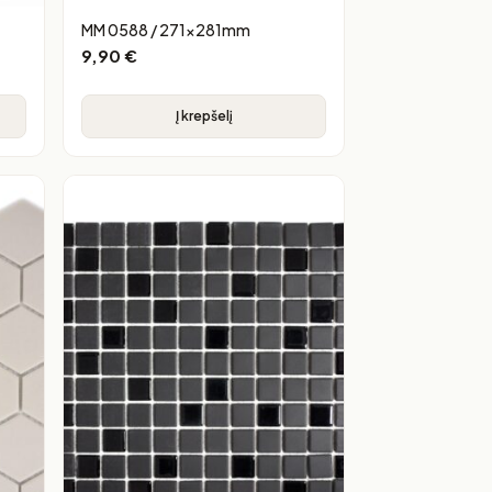
MM 0588 / 271x281mm
9,90
€
Į krepšelį