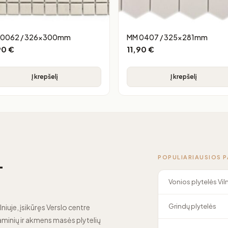
 0062 / 326x300mm
MM 0407 / 325x281mm
90
€
11,90
€
Į krepšelį
Į krepšelį
POPULIARIAUSIOS 
—
Vonios plytelės Vil
Grindų plytelės
lniuje, įsikūręs Verslo centre
minių ir akmens masės plytelių