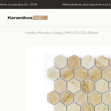
s nuolaidos iki -30%
Nemokamas pristatymas nuo 500
Pradžia
/
Mozaika
/
Vidaus
/ MM 0574 / 325x281mm