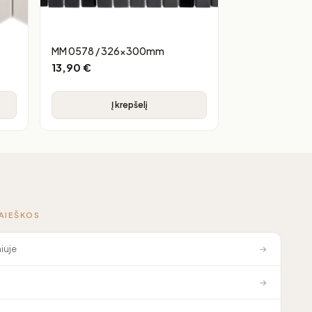
MM 0578 / 326x300mm
13,90
€
Į krepšelį
PAIEŠKOS
niuje
→
→