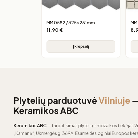
MM 0582 / 325x281mm
MM
11,90
€
8,
Į krepšelį
Plytelių parduotuvė
Vilniuje
Keramikos ABC
Keramikos ABC
— tai patikimas plytelių ir mozaikos tiekėjas Vi
„Kamanė“, Ukmergės g. 369A. Esame tiesioginiai Europos kera