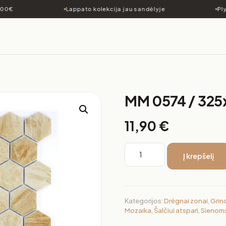
€
Lappato kolekcija jau sandėlyje
Plytel
MM 0574 / 32
11,90
€
Į krepšelį
Kategorijos:
Drėgnai zonai
,
Grin
Mozaika
,
Šalčiui atspari
,
Sienom