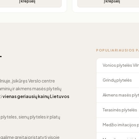
Į krepšelį
Į krepšelį
POPULIARIAUSIOS 
—
Vonios plytelės Vil
Grindų plytelės
lniuje, įsikūręs Verslo centre
minių ir akmens masės plytelių
Akmens masės plyt
ti
vienas geriausių kainų Lietuvos
Terasinės plytelės
lyteles, sienų plyteles ir platų
Medžio imitacijos 
 galime greitai pristatyti visoje