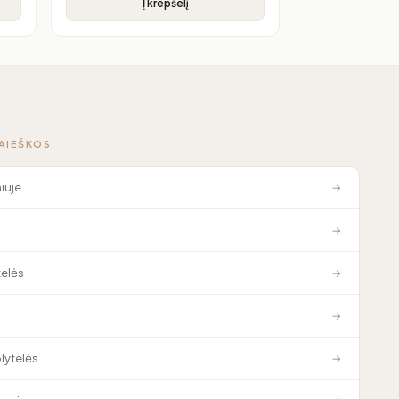
Į krepšelį
PAIEŠKOS
niuje
→
→
elės
→
→
plytelės
→