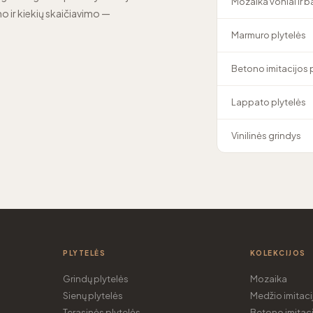
Mozaika voniai ir 
o ir kiekių skaičiavimo —
Marmuro plytelės
Betono imitacijos 
Lappato plytelės
Vinilinės grindys
PLYTELĖS
KOLEKCIJOS
Grindų plytelės
Mozaika
Sienų plytelės
Medžio imitaci
Terasinės plytelės
Betono imitaci