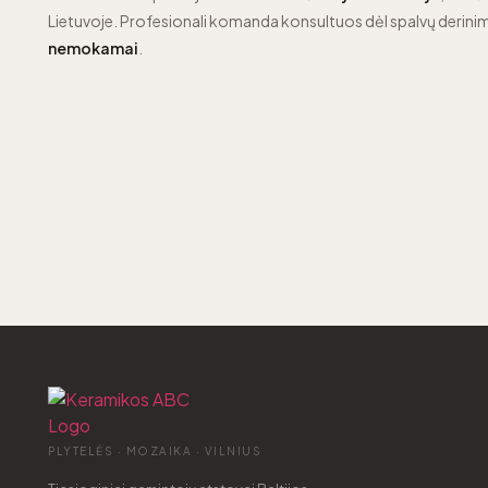
Lietuvoje. Profesionali komanda konsultuos dėl spalvų derinim
nemokamai
.
PLYTELĖS · MOZAIKA · VILNIUS