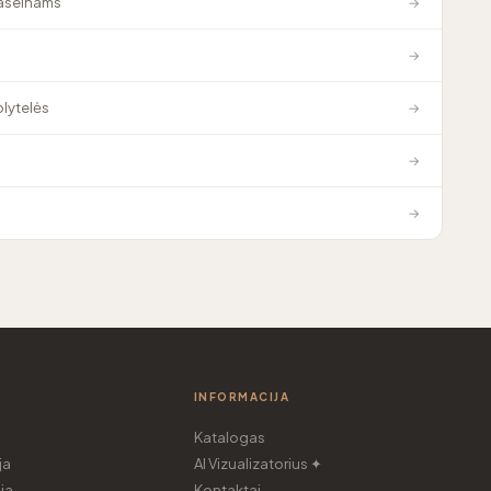
baseinams
→
→
plytelės
→
→
→
INFORMACIJA
Katalogas
ja
AI Vizualizatorius ✦
ja
Kontaktai