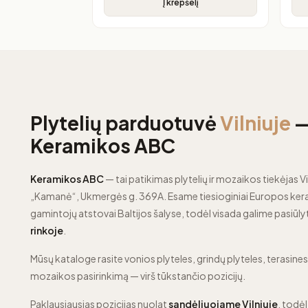
Į krepšelį
Plytelių parduotuvė
Vilniuje
Keramikos ABC
Keramikos ABC
— tai patikimas plytelių ir mozaikos tiekėjas Vi
„Kamanė“, Ukmergės g. 369A. Esame tiesioginiai Europos kera
gamintojų atstovai Baltijos šalyse, todėl visada galime pasiūly
rinkoje
.
Mūsų kataloge rasite vonios plyteles, grindų plyteles, terasines p
mozaikos pasirinkimą — virš tūkstančio pozicijų.
Paklausiausias pozicijas nuolat
sandėliuojame Vilniuje
, todėl