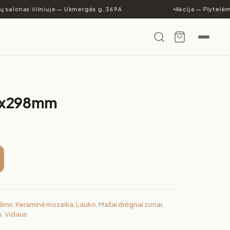
ų salonas Vilniuje — Ukmergės g. 369A
Akcija — Plytelėms
8x298mm
dims
,
Keraminė mozaika
,
Lauko
,
Mažai drėgnai zonai
,
s
,
Vidaus