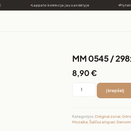
Lappato kolekcija jau sandėlyje
Plyteli
MM 0545 / 29
8,90
€
Į krepšelį
Kategorijos:
Drėgnai zonai
,
Grin
Mozaika
,
Šalčiui atspari
,
Sienom