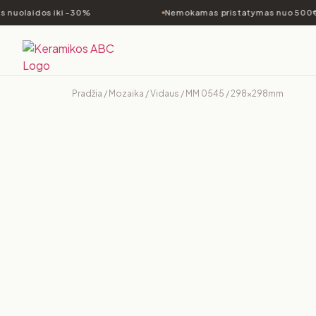
 nuolaidos iki -30%
Nemokamas pristatymas nuo 500€
Pradžia
/
Mozaika
/
Vidaus
/ MM 0545 / 298x298mm