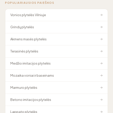
POPULIARIAUSIOS PAIEŠKOS
Vonios plytelės Vilniuje
→
Grindų plytelės
→
Akmens masės plytelės
→
Terasinės plytelės
→
Medžio imitacijos plytelės
→
Mozaika voniai ir baseinams
→
Marmuro plytelės
→
Betono imitacijos plytelės
→
Lappato plytelės
→