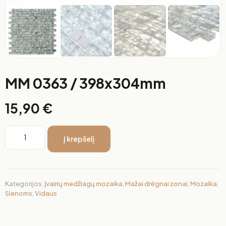
MM 0363 / 398x304mm
15,90
€
Į krepšelį
Kategorijos:
Įvairių medžiagų mozaika
,
Mažai drėgnai zonai
,
Mozaika
,
Sienoms
,
Vidaus