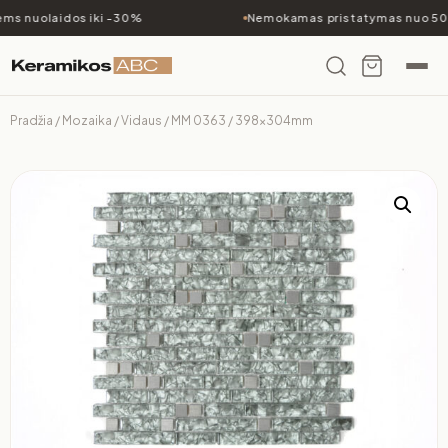
ms nuolaidos iki -30%
Nemokamas pristatymas nuo 500
Pradžia
/
Mozaika
/
Vidaus
/ MM 0363 / 398x304mm