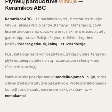
Plytelių parduotuvė
Vilniuje
—
Keramikos ABC
Keramikos ABC
— tai patikimas plytelių ir mozaikos tiekėjas
Vilniuje, įsikūręs Verslo centre „Kamanė“, Ukmergės g. 369A.
Esame tiesioginiai Europos keraminių ir akmens masės plytelių
gamintojų atstovai Baltijos šalyse, todėl visada galime
pasiūlyti
vienas geriausių kainų Lietuvos rinkoje
.
Mūsų kataloge rasite vonios plyteles, grindų plyteles, terasines
plyteles, sienų plyteles ir platų mozaikos pasirinkimą — virš
tūkstančio pozicijų.
Paklausiausias pozicijas nuolat
sandėliuojame Vilniuje
, todėl
galime greitai pristatyti visoje Lietuvoje. Profesionali komanda
konsultuos dėl spalvų derinimo ir kiekių skaičiavimo —
nemokamai
.