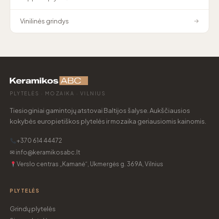
Vinilinės grindys
→
PLYTELĖS · MOZAIKA · VILNIUS
Tiesioginiai gamintojų atstovai Baltijos šalyse. Aukščiausios
kokybės europietiškos plytelės ir mozaika geriausiomis kainomis.
+370 614 44472
✉ info@keramikosabc.lt
Verslo centras „Kamanė“, Ukmergės g. 369A, Vilnius
PLYTELĖS
Grindų plytelės