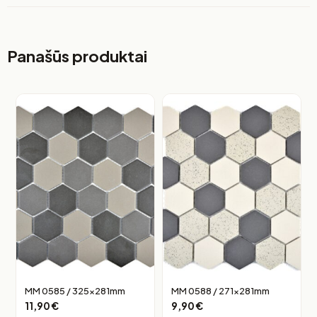
Panašūs produktai
MM 0585 / 325x281mm
MM 0588 / 271x281mm
11,90
€
9,90
€