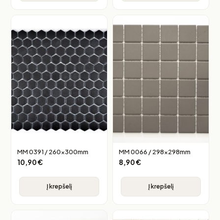
MM 0391 / 260x300mm
MM 0066 / 298x298mm
10,90
€
8,90
€
Į krepšelį
Į krepšelį