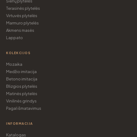
Sienų plytelės
Terasinės plytelės
Virtuvės plytelės
Marmuro plytelės
Akmens masės
Lappato
KOLEKCIJOS
Mozaika
Medžio imitacija
Betono imitacija
Blizgios plytelės
Matinės plytelės
Vinilinės grindys
Pagal išmatavimus
INFORMACIJA
Katalogas