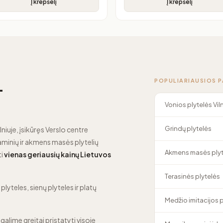
Į krepšelį
Į krepšelį
POPULIARIAUSIOS 
—
Vonios plytelės Vil
Grindų plytelės
lniuje, įsikūręs Verslo centre
minių ir akmens masės plytelių
Akmens masės plyt
ti
vienas geriausių kainų Lietuvos
Terasinės plytelės
lyteles, sienų plyteles ir platų
Medžio imitacijos 
 galime greitai pristatyti visoje