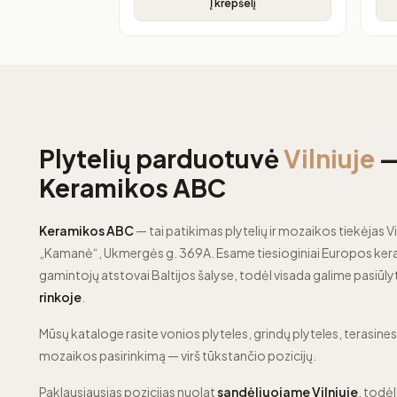
Į krepšelį
Plytelių parduotuvė
Vilniuje
Keramikos ABC
Keramikos ABC
— tai patikimas plytelių ir mozaikos tiekėjas Vi
„Kamanė“, Ukmergės g. 369A. Esame tiesioginiai Europos kera
gamintojų atstovai Baltijos šalyse, todėl visada galime pasiūly
rinkoje
.
Mūsų kataloge rasite vonios plyteles, grindų plyteles, terasines p
mozaikos pasirinkimą — virš tūkstančio pozicijų.
Paklausiausias pozicijas nuolat
sandėliuojame Vilniuje
, todėl