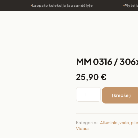
Lappato kolekcija jau sandėlyje
Plytelių
MM 0316 / 30
25,90
€
Į krepšelį
Kategorijos:
Aliuminio, vario, pl
Vidaus