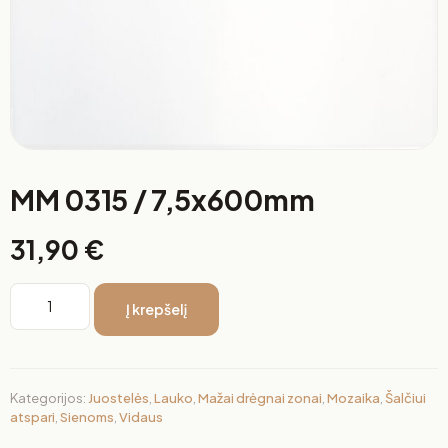
MM 0315 / 7,5x600mm
31,90
€
Į krepšelį
Kategorijos:
Juostelės
,
Lauko
,
Mažai drėgnai zonai
,
Mozaika
,
Šalčiui
atspari
,
Sienoms
,
Vidaus