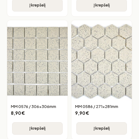
Į krepšelį
Į krepšelį
MM 0576 / 306x306mm
MM 0586 / 271x281mm
8,90
€
9,90
€
Į krepšelį
Į krepšelį