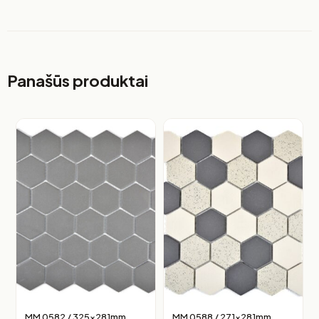
Panašūs produktai
MM 0582 / 325x281mm
MM 0588 / 271x281mm