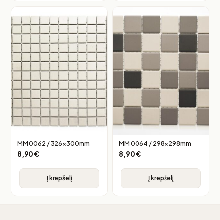
MM 0062 / 326x300mm
MM 0064 / 298x298mm
8,90
€
8,90
€
Į krepšelį
Į krepšelį