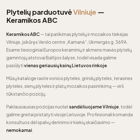
Plytelių parduotuvė
Vilniuje
—
Keramikos ABC
Keramikos ABC
— tai patikimas plytelių ir mozaikos tiekėjas
Vilniuje, įsikūręs Verslo centre „Kamanė“, Ukmergės g. 369A.
Esame tiesioginiai Europos keraminių ir akmens masės plytelių
gamintojų atstovai Baltijos šalyse, todėl visada galime
pasiūlyti
vienas geriausių kainų Lietuvos rinkoje
.
Mūsų kataloge rasite vonios plyteles, grindų plyteles, terasines
plyteles, sienų plyteles ir platų mozaikos pasirinkimą — virš
tūkstančio pozicijų.
Paklausiausias pozicijas nuolat
sandėliuojame Vilniuje
, todėl
galime greitai pristatyti visoje Lietuvoje. Profesionali komanda
konsultuos dėl spalvų derinimo ir kiekių skaičiavimo —
nemokamai
.