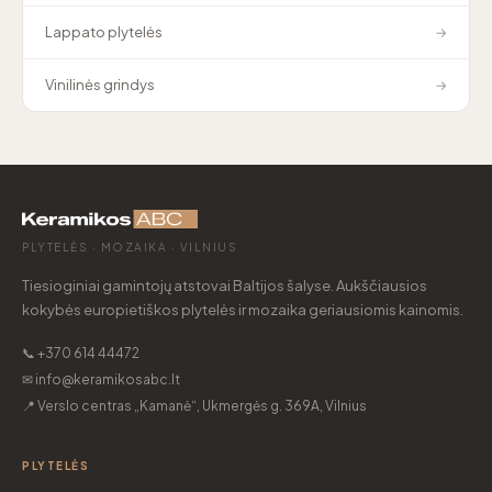
Lappato plytelės
→
Vinilinės grindys
→
PLYTELĖS · MOZAIKA · VILNIUS
Tiesioginiai gamintojų atstovai Baltijos šalyse. Aukščiausios
kokybės europietiškos plytelės ir mozaika geriausiomis kainomis.
📞 +370 614 44472
✉ info@keramikosabc.lt
📍 Verslo centras „Kamanė“, Ukmergės g. 369A, Vilnius
PLYTELĖS