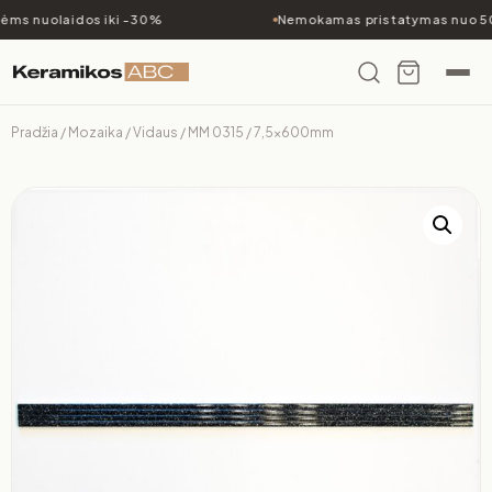
ėms nuolaidos iki -30%
Nemokamas pristatymas nuo 50
Pradžia
/
Mozaika
/
Vidaus
/ MM 0315 / 7,5x600mm