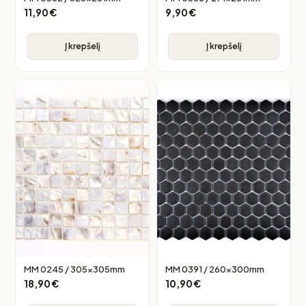
11,90
€
9,90
€
Į krepšelį
Į krepšelį
MM 0245 / 305x305mm
MM 0391 / 260x300mm
18,90
€
10,90
€