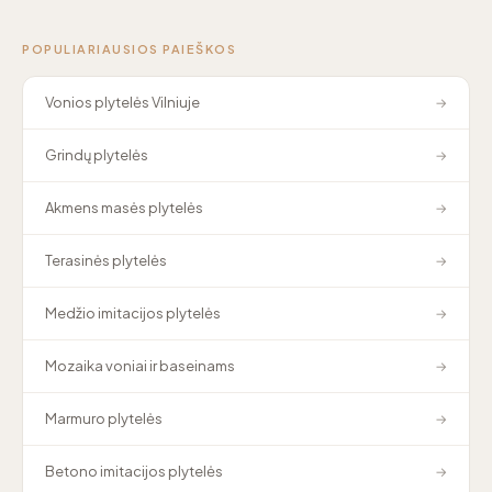
POPULIARIAUSIOS PAIEŠKOS
Vonios plytelės Vilniuje
→
Grindų plytelės
→
Akmens masės plytelės
→
Terasinės plytelės
→
Medžio imitacijos plytelės
→
Mozaika voniai ir baseinams
→
Marmuro plytelės
→
Betono imitacijos plytelės
→