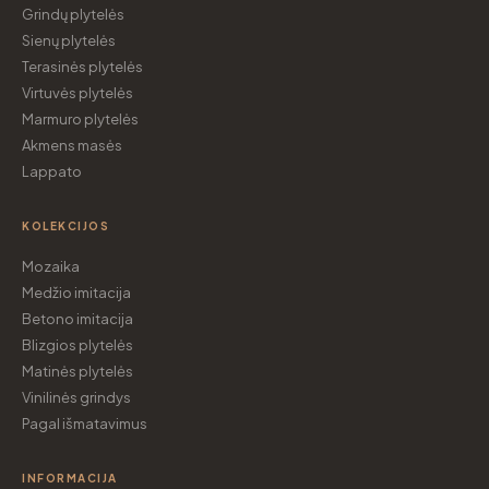
Grindų plytelės
Sienų plytelės
Terasinės plytelės
Virtuvės plytelės
Marmuro plytelės
Akmens masės
Lappato
KOLEKCIJOS
Mozaika
Medžio imitacija
Betono imitacija
Blizgios plytelės
Matinės plytelės
Vinilinės grindys
Pagal išmatavimus
INFORMACIJA