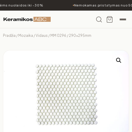
ms nuolaidos iki -30%
Nemokamas pristatymas nuo 50
Pradžia
/
Mozaika
/
Vidaus
/ MM 0296 / 290x295mm