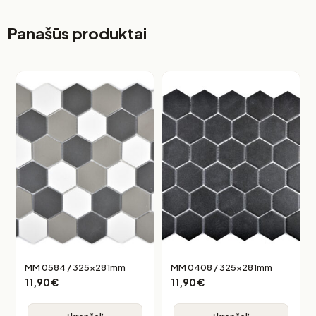
Panašūs produktai
MM 0584 / 325x281mm
MM 0408 / 325x281mm
11,90
€
11,90
€