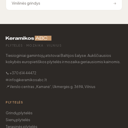
Vinilinės grindys
→
PLYTELĖS · MOZAIKA · VILNIUS
Tiesioginiai gamintojų atstovai Baltijos šalyse. Aukščiausios
kokybės europietiškos plytelės ir mozaika geriausiomis kainomis.
📞 +370 614 44472
✉ info@keramikosabc.lt
📍 Verslo centras „Kamanė“, Ukmergės g. 369A, Vilnius
PLYTELĖS
Grindų plytelės
Sienų plytelės
Terasinės plytelės