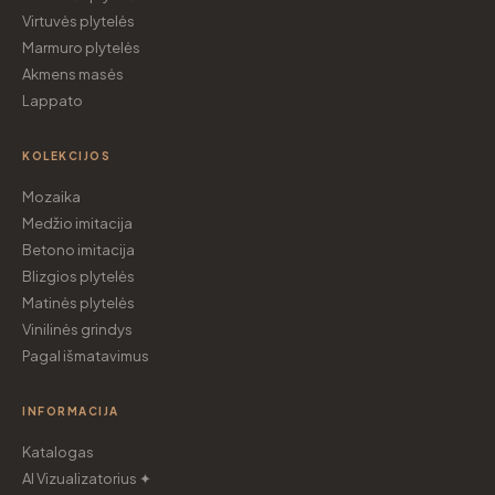
Virtuvės plytelės
Marmuro plytelės
Akmens masės
Lappato
KOLEKCIJOS
Mozaika
Medžio imitacija
Betono imitacija
Blizgios plytelės
Matinės plytelės
Vinilinės grindys
Pagal išmatavimus
INFORMACIJA
Katalogas
AI Vizualizatorius ✦