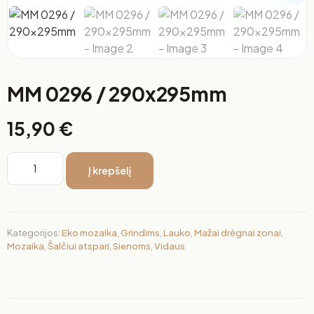
MM 0296 / 290x295mm
15,90
€
Į krepšelį
Kategorijos:
Eko mozaika
,
Grindims
,
Lauko
,
Mažai drėgnai zonai
,
Mozaika
,
Šalčiui atspari
,
Sienoms
,
Vidaus