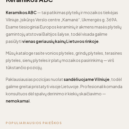
Keramikos ABC
— tai patikimas plytelių ir mozaikos tiekėjas
Vilniuje, įsikūręs Verslo centre „Kamanė“, Ukmergės g. 369A.
Esame tiesioginiai Europos keraminių ir akmens masės plytelių
gamintojų atstovai Baltijos šalyse, todėl visada galime
pasiūlyti
vienas geriausių kainų Lietuvos rinkoje
.
Mūsų kataloge rasite vonios plyteles, grindų plyteles, terasines
plyteles, sienų plyteles ir platų mozaikos pasirinkimą — virš
tūkstančio pozicijų.
Paklausiausias pozicijas nuolat
sandėliuojame Vilniuje
, todėl
galime greitai pristatyti visoje Lietuvoje. Profesionali komanda
konsultuos dėl spalvų derinimo ir kiekių skaičiavimo —
nemokamai
.
POPULIARIAUSIOS PAIEŠKOS