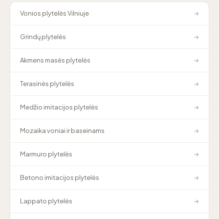
Vonios plytelės Vilniuje
→
Grindų plytelės
→
Akmens masės plytelės
→
Terasinės plytelės
→
Medžio imitacijos plytelės
→
Mozaika voniai ir baseinams
→
Marmuro plytelės
→
Betono imitacijos plytelės
→
Lappato plytelės
→