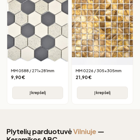
MM 0588 / 271x281mm
MM 0226 / 305x305mm
9,90
€
21,90
€
Į krepšelį
Į krepšelį
Plytelių parduotuvė
Vilniuje
—
Keramikos ABC