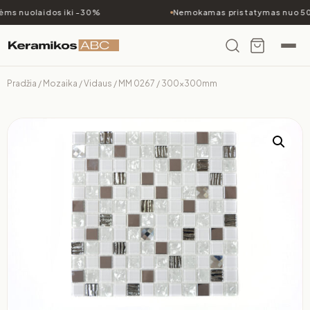
ms nuolaidos iki -30%
Nemokamas pristatymas nuo 50
Pradžia
/
Mozaika
/
Vidaus
/ MM 0267 / 300x300mm