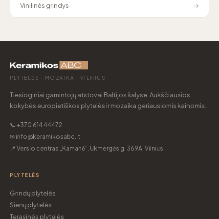
Vinilinės grindys
→
PLYTELĖS · MOZAIKA · VILNIUS
Tiesioginiai gamintojų atstovai Baltijos šalyse. Aukščiausios
kokybės europietiškos plytelės ir mozaika geriausiomis kainomis.
📞 +370 614 44472
✉ info@keramikosabc.lt
📍 Verslo centras „Kamanė“, Ukmergės g. 369A, Vilnius
PLYTELĖS
Grindų plytelės
Sienų plytelės
Terasinės plytelės