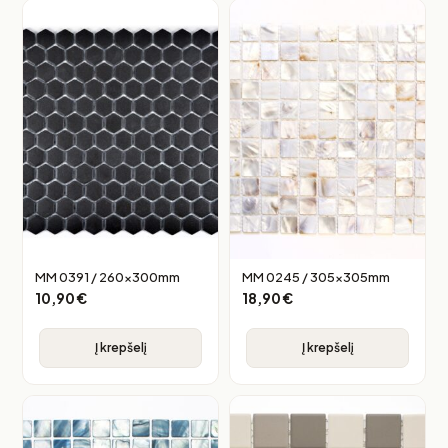
MM 0391 / 260x300mm
MM 0245 / 305x305mm
10,90
€
18,90
€
Į krepšelį
Į krepšelį