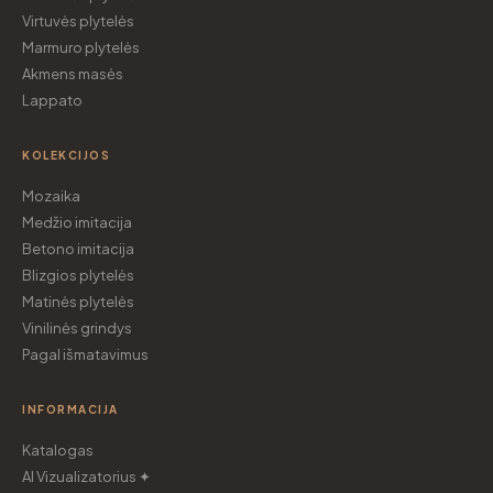
Virtuvės plytelės
Marmuro plytelės
Akmens masės
Lappato
KOLEKCIJOS
Mozaika
Medžio imitacija
Betono imitacija
Blizgios plytelės
Matinės plytelės
Vinilinės grindys
Pagal išmatavimus
INFORMACIJA
Katalogas
AI Vizualizatorius ✦