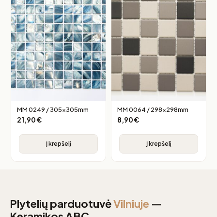
MM 0249 / 305x305mm
MM 0064 / 298x298mm
21,90
€
8,90
€
Į krepšelį
Į krepšelį
Plytelių parduotuvė
Vilniuje
—
Keramikos ABC