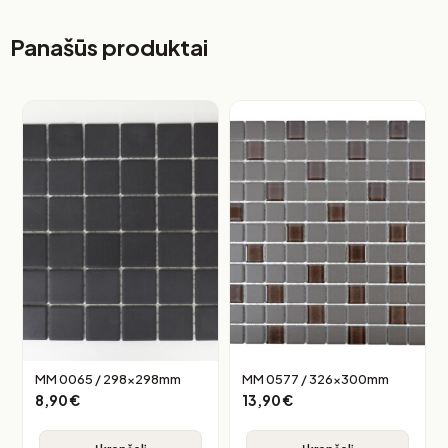
Panašūs produktai
MM 0065 / 298x298mm
MM 0577 / 326x300mm
8,90
€
13,90
€