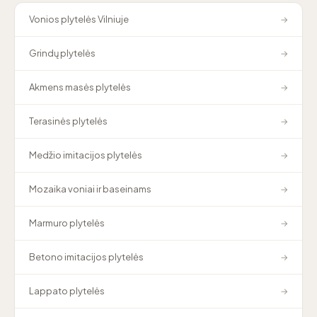
Vonios plytelės Vilniuje
→
Grindų plytelės
→
Akmens masės plytelės
→
Terasinės plytelės
→
Medžio imitacijos plytelės
→
Mozaika voniai ir baseinams
→
Marmuro plytelės
→
Betono imitacijos plytelės
→
Lappato plytelės
→