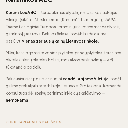
Keramikos ABC
— tai patikimas plytelių ir mozaikos tiekėjas
Vilniuje, įsikūręs Verslo centre „Kamanė“, Ukmergės g. 369A.
Esame tiesioginiai Europos keraminių ir akmens masės plytelių
gamintojų atstovai Baltijos šalyse, todėl visada galime
pasiūlyti
vienas geriausių kainų Lietuvos rinkoje
.
Mūsų kataloge rasite vonios plyteles, grindų plyteles, terasines
plyteles, sienų plyteles ir platų mozaikos pasirinkimą — virš
tūkstančio pozicijų.
Paklausiausias pozicijas nuolat
sandėliuojame Vilniuje
, todėl
galime greitai pristatyti visoje Lietuvoje. Profesionali komanda
konsultuos dėl spalvų derinimo ir kiekių skaičiavimo —
nemokamai
.
POPULIARIAUSIOS PAIEŠKOS