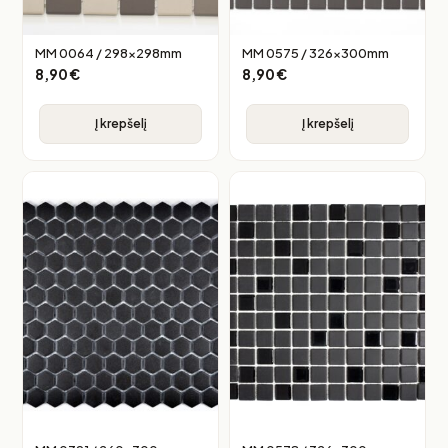
MM 0064 / 298x298mm
MM 0575 / 326x300mm
8,90
€
8,90
€
Į krepšelį
Į krepšelį