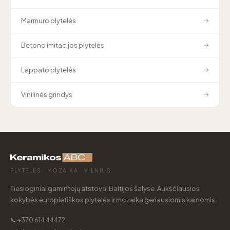
Marmuro plytelės
→
Betono imitacijos plytelės
→
Lappato plytelės
→
Vinilinės grindys
→
PLYTELĖS · MOZAIKA · VILNIUS
Tiesioginiai gamintojų atstovai Baltijos šalyse. Aukščiausios
kokybės europietiškos plytelės ir mozaika geriausiomis kainomis.
📞 +370 614 44472