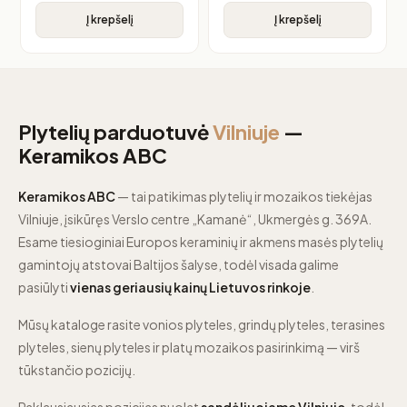
Į krepšelį
Į krepšelį
Plytelių parduotuvė
Vilniuje
—
Keramikos ABC
Keramikos ABC
— tai patikimas plytelių ir mozaikos tiekėjas
Vilniuje, įsikūręs Verslo centre „Kamanė“, Ukmergės g. 369A.
Esame tiesioginiai Europos keraminių ir akmens masės plytelių
gamintojų atstovai Baltijos šalyse, todėl visada galime
pasiūlyti
vienas geriausių kainų Lietuvos rinkoje
.
Mūsų kataloge rasite vonios plyteles, grindų plyteles, terasines
plyteles, sienų plyteles ir platų mozaikos pasirinkimą — virš
tūkstančio pozicijų.
Paklausiausias pozicijas nuolat
sandėliuojame Vilniuje
, todėl