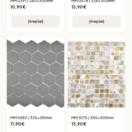
MM 0391 / 260x300mm
MM 0578 / 326x300mm
10,90
€
13,90
€
Į krepšelį
Į krepšelį
MM 0582 / 325x281mm
MM 1075 / 305x305mm
11,90
€
13,90
€