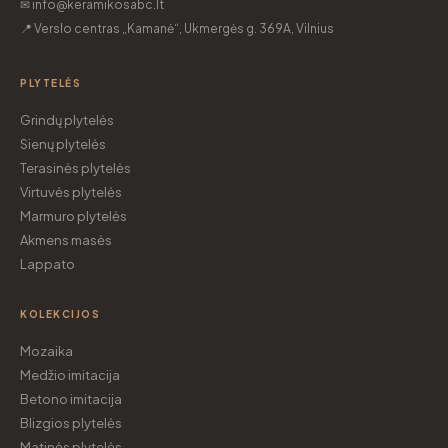
✉ info@keramikosabc.lt
📍 Verslo centras „Kamanė“, Ukmergės g. 369A, Vilnius
PLYTELĖS
Grindų plytelės
Sienų plytelės
Terasinės plytelės
Virtuvės plytelės
Marmuro plytelės
Akmens masės
Lappato
KOLEKCIJOS
Mozaika
Medžio imitacija
Betono imitacija
Blizgios plytelės
Matinės plytelės