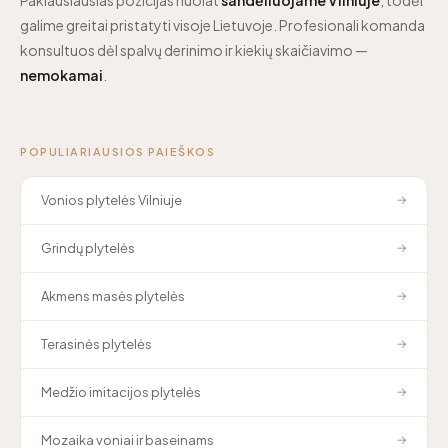
galime greitai pristatyti visoje Lietuvoje. Profesionali komanda
konsultuos dėl spalvų derinimo ir kiekių skaičiavimo —
nemokamai
.
POPULIARIAUSIOS PAIEŠKOS
Vonios plytelės Vilniuje
→
Grindų plytelės
→
Akmens masės plytelės
→
Terasinės plytelės
→
Medžio imitacijos plytelės
→
Mozaika voniai ir baseinams
→