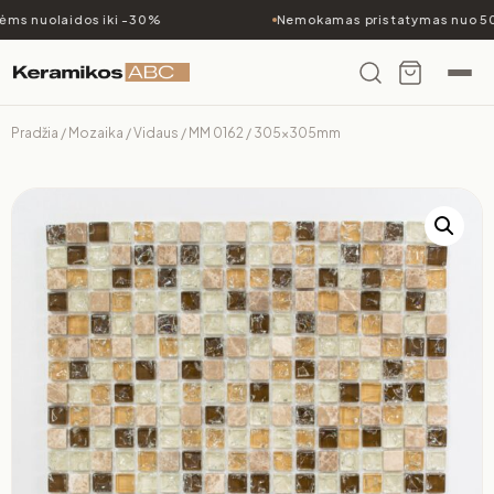
ms nuolaidos iki -30%
Nemokamas pristatymas nuo 500
Pradžia
/
Mozaika
/
Vidaus
/ MM 0162 / 305x305mm