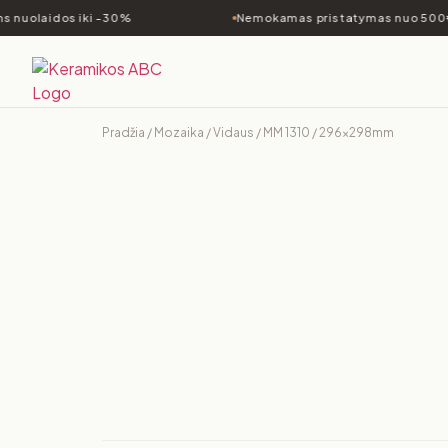
 nuolaidos iki -30%
Nemokamas pristatymas nuo 500€
Pradžia
/
Mozaika
/
Vidaus
/ MM 1310 / 296x298mm