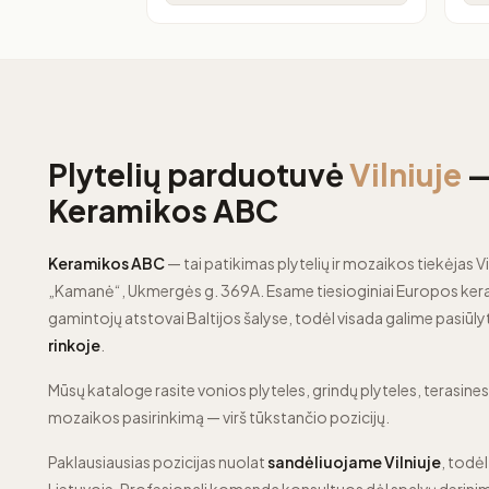
Plytelių parduotuvė
Vilniuje
Keramikos ABC
Keramikos ABC
— tai patikimas plytelių ir mozaikos tiekėjas Vi
„Kamanė“, Ukmergės g. 369A. Esame tiesioginiai Europos kera
gamintojų atstovai Baltijos šalyse, todėl visada galime pasiūly
rinkoje
.
Mūsų kataloge rasite vonios plyteles, grindų plyteles, terasines p
mozaikos pasirinkimą — virš tūkstančio pozicijų.
Paklausiausias pozicijas nuolat
sandėliuojame Vilniuje
, todėl