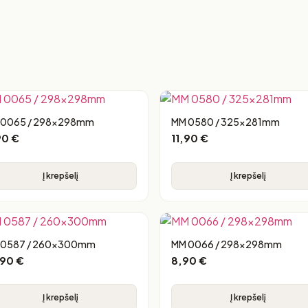
 0065 / 298x298mm
MM 0580 / 325x281mm
90
€
11,90
€
Į krepšelį
Į krepšelį
 0587 / 260x300mm
MM 0066 / 298x298mm
,90
€
8,90
€
Į krepšelį
Į krepšelį