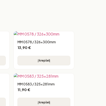
MM 0578 / 326x300mm
13,90
€
Į krepšelį
MM 0583 / 325x281mm
11,90
€
Į krepšelį