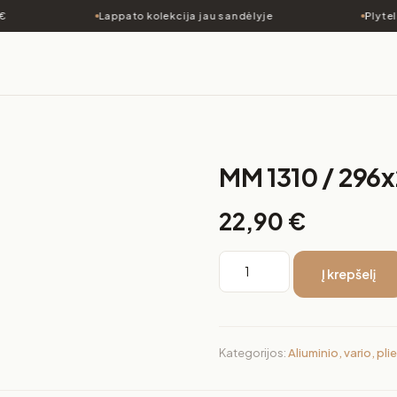
Lappato kolekcija jau sandėlyje
Plyteli
MM 1310 / 29
22,90
€
Į krepšelį
Kategorijos:
Aliuminio, vario, pl