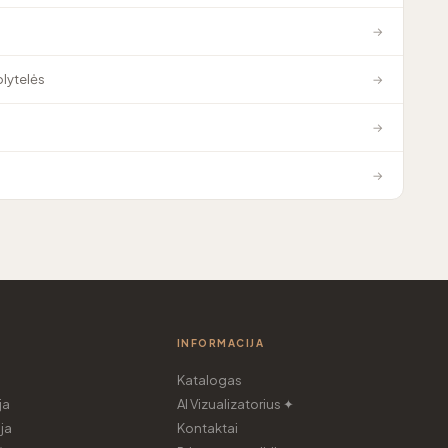
→
plytelės
→
→
→
INFORMACIJA
Katalogas
ja
AI Vizualizatorius ✦
ja
Kontaktai