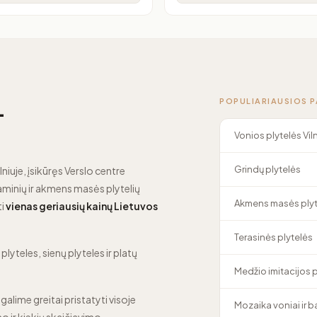
POPULIARIAUSIOS 
—
Vonios plytelės Vil
Grindų plytelės
lniuje, įsikūręs Verslo centre
minių ir akmens masės plytelių
Akmens masės plyt
ti
vienas geriausių kainų Lietuvos
Terasinės plytelės
lyteles, sienų plyteles ir platų
Medžio imitacijos 
 galime greitai pristatyti visoje
Mozaika voniai ir 