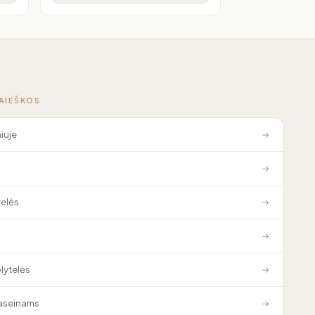
PAIEŠKOS
niuje
→
→
elės
→
→
plytelės
→
baseinams
→