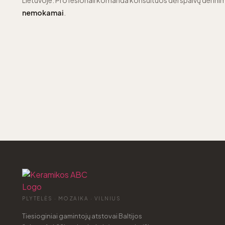
Lietuvoje. Profesionali komanda konsultuos dėl spalvų derinim
nemokamai
.
PLYTELĖS · MOZAIKA · VILNIUS
Tiesioginiai gamintojų atstovai Baltijos