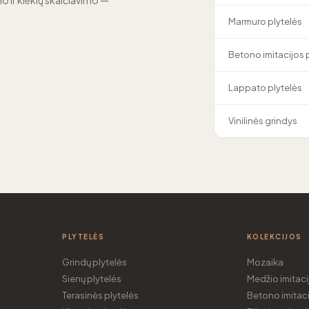
o ir kiekių skaičiavimo —
Marmuro plytelės
Betono imitacijos 
Lappato plytelės
Vinilinės grindys
PLYTELĖS
KOLEKCIJOS
Grindų plytelės
Mozaika
Sienų plytelės
Medžio imitaci
Terasinės plytelės
Betono imitaci