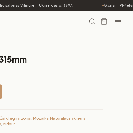
ių salonas Vilniuje — Ukmergės g. 369A
Akcija — Plytelėm
x315mm
žai drėgnai zonai
,
Mozaika
,
Natūralaus akmens
s
,
Vidaus