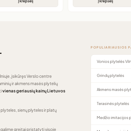
Į krepšelį
Į krepšelį
POPULIARIAUSIOS 
—
Vonios plytelės Vil
Grindų plytelės
lniuje, įsikūręs Verslo centre
minių ir akmens masės plytelių
Akmens masės plyt
ti
vienas geriausių kainų Lietuvos
Terasinės plytelės
lyteles, sienų plyteles ir platų
Medžio imitacijos 
 galime greitai pristatyti visoje