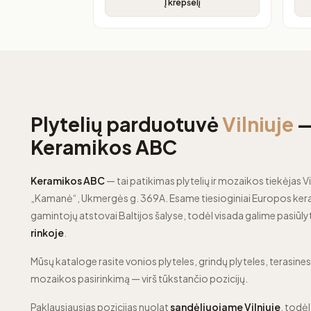
Į krepšelį
Plytelių parduotuvė
Vilniuje
Keramikos ABC
Keramikos ABC
— tai patikimas plytelių ir mozaikos tiekėjas Vi
„Kamanė“, Ukmergės g. 369A. Esame tiesioginiai Europos kera
gamintojų atstovai Baltijos šalyse, todėl visada galime pasiūly
rinkoje
.
Mūsų kataloge rasite vonios plyteles, grindų plyteles, terasines p
mozaikos pasirinkimą — virš tūkstančio pozicijų.
Paklausiausias pozicijas nuolat
sandėliuojame Vilniuje
, todėl