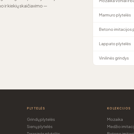
Mozaika voniai ir 
o ir kiekių skaičiavimo —
Marmuro plytelės
Betono imitacijos 
Lappato plytelės
Vinilinės grindys
PLYTELĖS
KOLEKCIJOS
Grindų plytelės
Mozaika
Sienų plytelės
Medžio imitaci
Terasinės plytelės
Betono imitaci