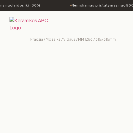
s nuolaidos iki -30%
Nemokamas pristatymas nuo 500
Pradžia
/
Mozaika
/
Vidaus
/ MM 1286 / 315x315mm