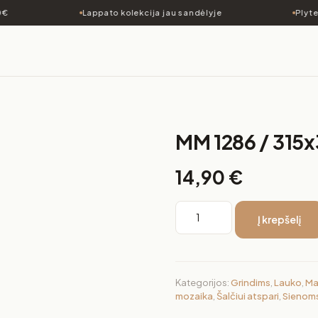
€
Lappato kolekcija jau sandėlyje
Plytel
MM 1286 / 315
14,90
€
Į krepšelį
Kategorijos:
Grindims
,
Lauko
,
Ma
mozaika
,
Šalčiui atspari
,
Sienom