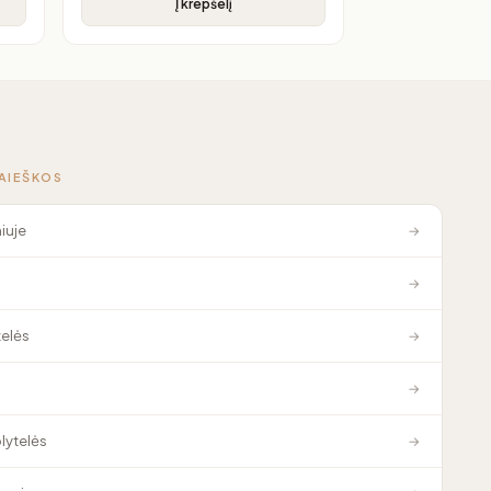
Į krepšelį
PAIEŠKOS
niuje
→
→
elės
→
→
plytelės
→