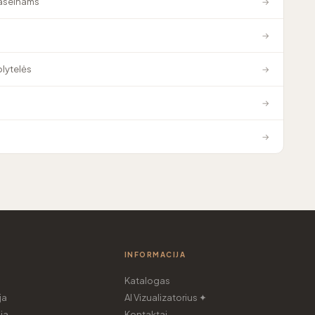
baseinams
→
→
plytelės
→
→
→
INFORMACIJA
Katalogas
ja
AI Vizualizatorius ✦
ja
Kontaktai