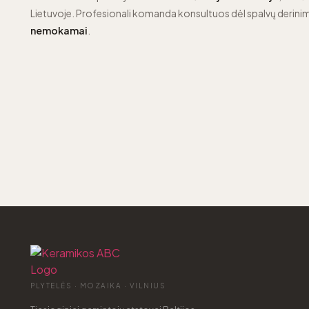
Lietuvoje. Profesionali komanda konsultuos dėl spalvų derinim
nemokamai
.
PLYTELĖS · MOZAIKA · VILNIUS