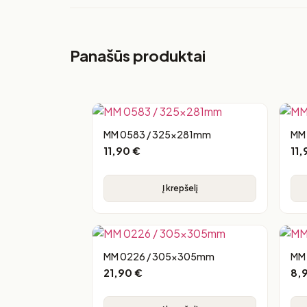
Panašūs produktai
MM 0583 / 325x281mm
MM
11,90
€
11
Į krepšelį
MM 0226 / 305x305mm
MM
21,90
€
8,