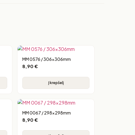
MM 0576 / 306x306mm
8,90
€
Į krepšelį
MM 0067 / 298x298mm
8,90
€