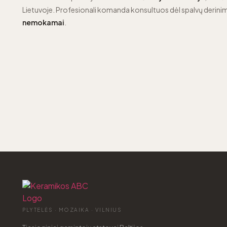
Lietuvoje. Profesionali komanda konsultuos dėl spalvų derinim
nemokamai
.
PLYTELĖS · MOZAIKA · VILNIUS