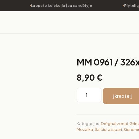
Lappato kolekcija jau sandėlyje
Plytelių 
MM 0961 / 32
8,90
€
Į krepšelį
Kategorijos:
Drėgnai zonai
,
Grin
Mozaika
,
Šalčiui atspari
,
Sienom