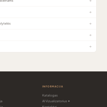
baseinams
→
→
plytelės
→
→
→
INFORMACIJA
Katalogas
ja
AI Vizualizatorius ✦
ja
Kontaktai