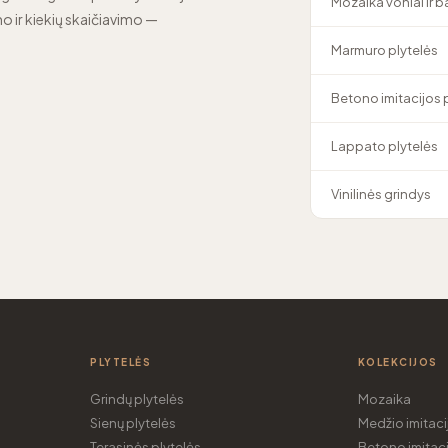
Mozaika voniai ir 
o ir kiekių skaičiavimo —
Marmuro plytelės
Betono imitacijos 
Lappato plytelės
Vinilinės grindys
PLYTELĖS
KOLEKCIJOS
Grindų plytelės
Mozaika
Sienų plytelės
Medžio imitaci
Terasinės plytelės
Betono imitaci