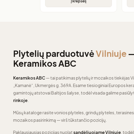
Į krepšelį
Plytelių parduotuvė
Vilniuje
Keramikos ABC
Keramikos ABC
— tai patikimas plytelių ir mozaikos tiekėjas Vi
„Kamanė“, Ukmergės g. 369A. Esame tiesioginiai Europos kera
gamintojų atstovai Baltijos šalyse, todėl visada galime pasiūly
rinkoje
.
Mūsų kataloge rasite vonios plyteles, grindų plyteles, terasines p
mozaikos pasirinkimą — virš tūkstančio pozicijų.
Paklausiausias pozicijas nuolat
sandėliuojame Vilniuje
, todėl