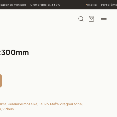
salonas Vilniuje — Ukmergės g. 369A
Akcija — Plytelėms 
6x300mm
dims
,
Keraminė mozaika
,
Lauko
,
Mažai drėgnai zonai
,
s
,
Vidaus