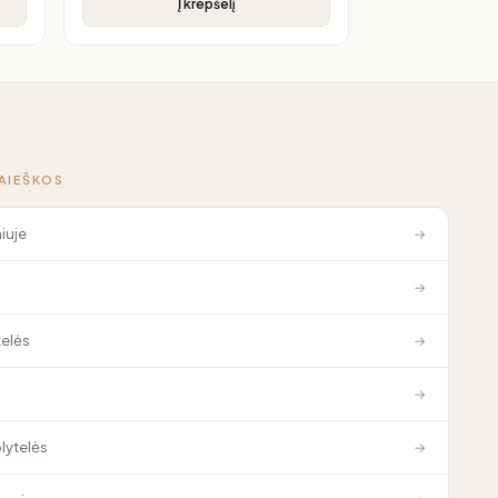
Į krepšelį
PAIEŠKOS
niuje
→
→
elės
→
→
plytelės
→