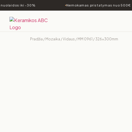
nuolaidos iki -30%
Nemokamas pristatymas nuo 500€
Pradžia
/
Mozaika
/
Vidaus
/ MM 0961 / 326x300mm