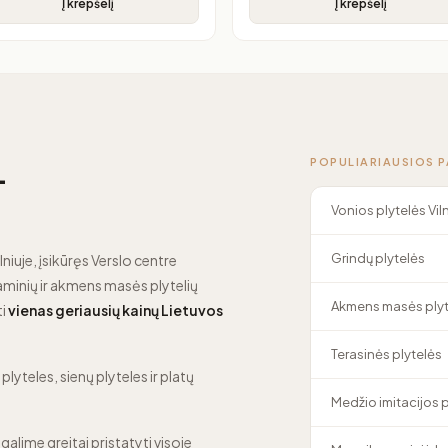
Į krepšelį
Į krepšelį
POPULIARIAUSIOS 
—
Vonios plytelės Vil
Grindų plytelės
lniuje, įsikūręs Verslo centre
minių ir akmens masės plytelių
Akmens masės plyt
ti
vienas geriausių kainų Lietuvos
Terasinės plytelės
lyteles, sienų plyteles ir platų
Medžio imitacijos 
 galime greitai pristatyti visoje