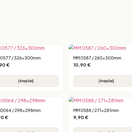
 0577 / 326x300mm
MM 0587 / 260x300mm
,90
€
10,90
€
Į krepšelį
Į krepšelį
 0064 / 298x298mm
MM 0588 / 271x281mm
90
€
9,90
€