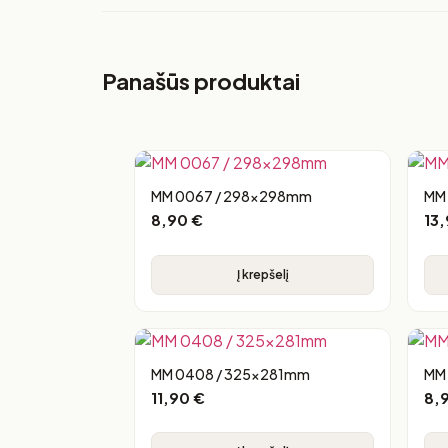
Panašūs produktai
MM 0067 / 298x298mm
MM
8,90
€
13
Į krepšelį
MM 0408 / 325x281mm
MM
11,90
€
8,