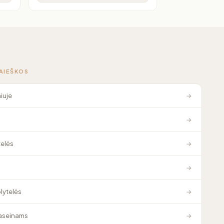
PAIEŠKOS
niuje
→
→
elės
→
→
plytelės
→
baseinams
→