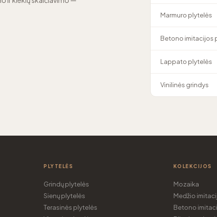
o ir kiekių skaičiavimo —
Marmuro plytelės
Betono imitacijos 
Lappato plytelės
Vinilinės grindys
PLYTELĖS
KOLEKCIJOS
Grindų plytelės
Mozaika
Sienų plytelės
Medžio imitaci
Terasinės plytelės
Betono imitaci