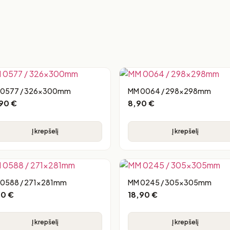
 0577 / 326x300mm
MM 0064 / 298x298mm
,90
€
8,90
€
Į krepšelį
Į krepšelį
 0588 / 271x281mm
MM 0245 / 305x305mm
90
€
18,90
€
Į krepšelį
Į krepšelį