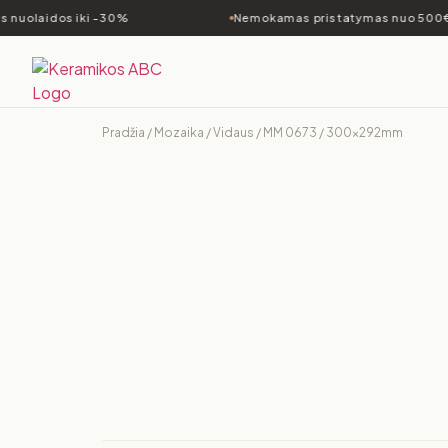
 nuolaidos iki -30%
Nemokamas pristatymas nuo 500€
Pradžia
/
Mozaika
/
Vidaus
/ MM 0673 / 300x292mm