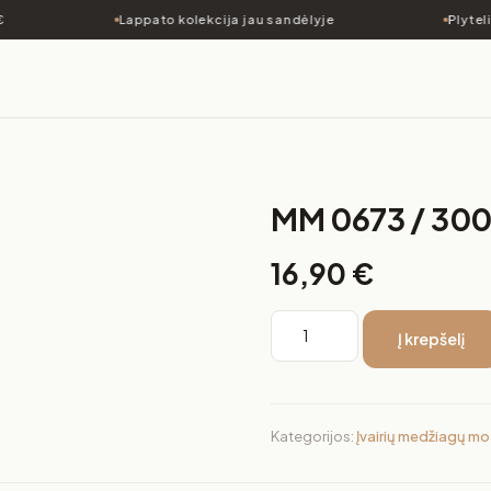
Lappato kolekcija jau sandėlyje
Plyteli
MM 0673 / 30
16,90
€
Į krepšelį
Kategorijos:
Įvairių medžiagų mo