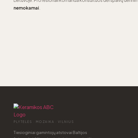
Lietuvoje. Profesionali komanda konsultuos dėl spalvų derinim
nemokamai
.
PLYTELĖS · MOZAIKA · VILNIUS
Tiesioginiai gamintojų atstovai Baltijos