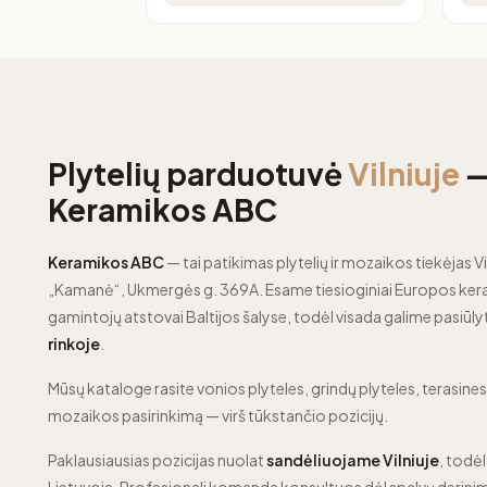
Plytelių parduotuvė
Vilniuje
Keramikos ABC
Keramikos ABC
— tai patikimas plytelių ir mozaikos tiekėjas Vi
„Kamanė“, Ukmergės g. 369A. Esame tiesioginiai Europos kera
gamintojų atstovai Baltijos šalyse, todėl visada galime pasiūly
rinkoje
.
Mūsų kataloge rasite vonios plyteles, grindų plyteles, terasines p
mozaikos pasirinkimą — virš tūkstančio pozicijų.
Paklausiausias pozicijas nuolat
sandėliuojame Vilniuje
, todėl