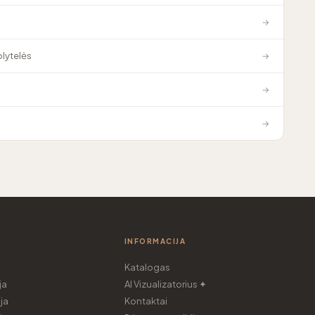
→
plytelės
→
→
→
INFORMACIJA
Katalogas
ja
AI Vizualizatorius ✦
ja
Kontaktai