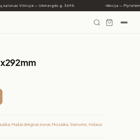
ų salonas Vilniuje — Ukmergės g. 369A
Akcija — Plytelėms
0x292mm
zaika
,
Mažai drėgnai zonai
,
Mozaika
,
Sienoms
,
Vidaus