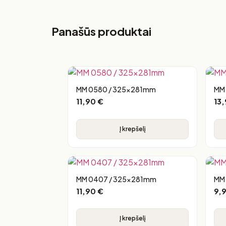
Panašūs produktai
MM 0580 / 325x281mm
MM
11,90
€
13
Į krepšelį
MM 0407 / 325x281mm
MM
11,90
€
9,
Į krepšelį