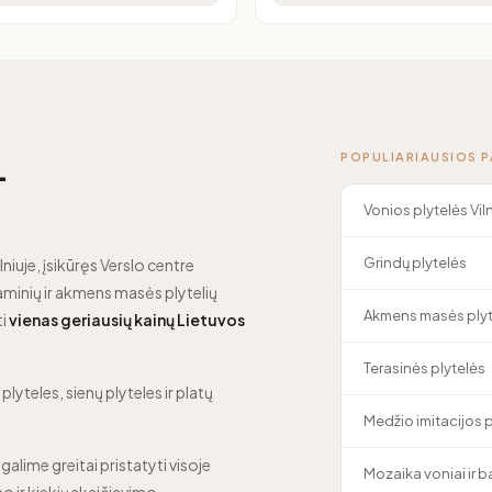
POPULIARIAUSIOS 
—
Vonios plytelės Vil
Grindų plytelės
lniuje, įsikūręs Verslo centre
minių ir akmens masės plytelių
Akmens masės plyt
ti
vienas geriausių kainų Lietuvos
Terasinės plytelės
lyteles, sienų plyteles ir platų
Medžio imitacijos 
 galime greitai pristatyti visoje
Mozaika voniai ir 