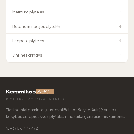
Marmuro plytelės
→
Betono imitacijos plytelės
→
Lappato plytelės
→
Vinilinės grindys
→
PLYTELĖS · MOZAIKA · VILNIUS
Tiesioginiai gamintojų atstovai Baltijos šalyse. Aukščiausios
kokybės europietiškos plytelės ir mozaika geriausiomis kainomis.
📞 +370 614 44472