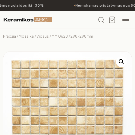
ms nuolaidos iki -30%
Nemokamas pristatymas nuo 500
Pradžia
/
Mozaika
/
Vidaus
/ MM 0628 / 298x298mm