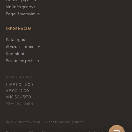
Vinilinės grindys
Pagal išmatavimus
INFORMACIJA
Katalogas
AI Vizualizatorius ✦
Kontaktai
Privatumo politika
DARBO LAIKAS
I–IV 9:00–19:00
V 9:00–17:00
VI 10:30–15:30
VII — nedirbame
© 2026 Keramikos ABC. Visos teisės saugomos.