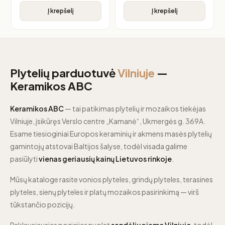
Į krepšelį
Į krepšelį
Plytelių parduotuvė
Vilniuje
—
Keramikos ABC
Keramikos ABC
— tai patikimas plytelių ir mozaikos tiekėjas
Vilniuje, įsikūręs Verslo centre „Kamanė“, Ukmergės g. 369A.
Esame tiesioginiai Europos keraminių ir akmens masės plytelių
gamintojų atstovai Baltijos šalyse, todėl visada galime
pasiūlyti
vienas geriausių kainų Lietuvos rinkoje
.
Mūsų kataloge rasite vonios plyteles, grindų plyteles, terasines
plyteles, sienų plyteles ir platų mozaikos pasirinkimą — virš
tūkstančio pozicijų.
Paklausiausias pozicijas nuolat
sandėliuojame Vilniuje
, todėl