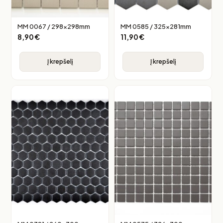
MM 0067 / 298x298mm
MM 0585 / 325x281mm
8,90
€
11,90
€
Į krepšelį
Į krepšelį