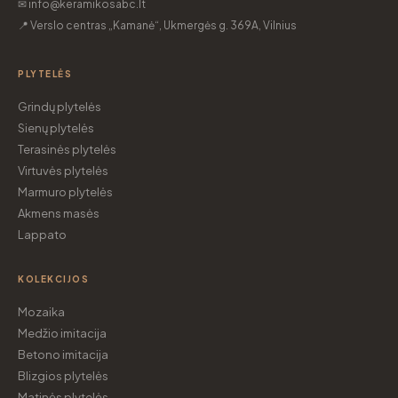
✉ info@keramikosabc.lt
📍 Verslo centras „Kamanė“, Ukmergės g. 369A, Vilnius
PLYTELĖS
Grindų plytelės
Sienų plytelės
Terasinės plytelės
Virtuvės plytelės
Marmuro plytelės
Akmens masės
Lappato
KOLEKCIJOS
Mozaika
Medžio imitacija
Betono imitacija
Blizgios plytelės
Matinės plytelės