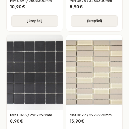
MM 0391 / 260x300mm
MM 0575 / 326x300mm
10,90
€
8,90
€
Į krepšelį
Į krepšelį
MM 0065 / 298x298mm
MM 0877 / 297x290mm
8,90
€
13,90
€