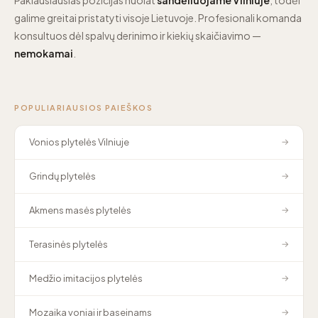
galime greitai pristatyti visoje Lietuvoje. Profesionali komanda
konsultuos dėl spalvų derinimo ir kiekių skaičiavimo —
nemokamai
.
POPULIARIAUSIOS PAIEŠKOS
Vonios plytelės Vilniuje
→
Grindų plytelės
→
Akmens masės plytelės
→
Terasinės plytelės
→
Medžio imitacijos plytelės
→
Mozaika voniai ir baseinams
→