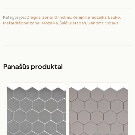
Kategorijos:
Drėgnai zonai
,
Grindims
,
Keraminė mozaika
,
Lauko
,
Mažai drėgnai zonai
,
Mozaika
,
Šalčiui atspari
,
Sienoms
,
Vidaus
Panašūs produktai