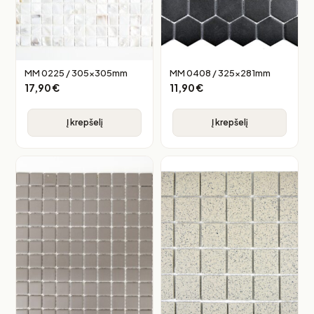
MM 0225 / 305x305mm
MM 0408 / 325x281mm
17,90
€
11,90
€
Į krepšelį
Į krepšelį