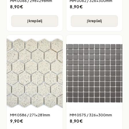
MM 0066 / 298x298mm
MM 0062 / 326x300mm
8,90
€
8,90
€
Į krepšelį
Į krepšelį
MM 0586 / 271x281mm
MM 0575 / 326x300mm
9,90
€
8,90
€