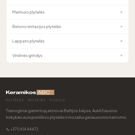
Marmuro plytelės
→
Betono imitacijos plytelės
→
Lappato plytelės
→
Vinilinės grindys
→
PLYTELĖS · MOZAIKA · VILNIUS
Tiesioginiai gamintojų atstovai Baltijos šalyse. Aukščiausios
kokybės europietiškos plytelės ir mozaika geriausiomis kainomis.
📞 +370 614 44472