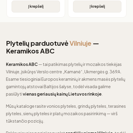
Į krepšelį
Į krepšelį
Plytelių parduotuvė
Vilniuje
—
Keramikos ABC
Keramikos ABC
— tai patikimas plytelių ir mozaikos tiekėjas
Vilniuje, įsikūręs Verslo centre „Kamanė“, Ukmergės g. 369A.
Esame tiesioginiai Europos keraminių ir akmens masės plytelių
gamintojų atstovai Baltijos šalyse, todėl visada galime
pasiūlyti
vienas geriausių kainų Lietuvos rinkoje
.
Mūsų kataloge rasite vonios plyteles, grindų plyteles, terasines
plyteles, sienų plyteles ir platų mozaikos pasirinkimą — virš
tūkstančio pozicijų.
Paklausiausias pozicijas nuolat
sandėliuojame Vilniuje
, todėl