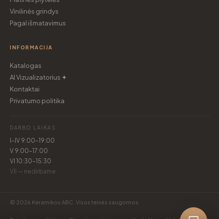
Vinilinės grindys
Pagal išmatavimus
INFORMACIJA
Katalogas
AI Vizualizatorius ✦
Kontaktai
Privatumo politika
DARBO LAIKAS
I–IV 9:00–19:00
V 9:00–17:00
VI 10:30–15:30
VII — nedirbame
© 2026 Keramikos ABC. Visos teisės saugomos.