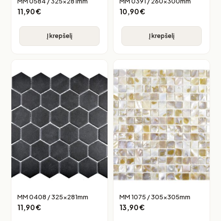
MM 0584 / 325x281mm
MM 0391 / 260x300mm
11,90
€
10,90
€
Į krepšelį
Į krepšelį
MM 0408 / 325x281mm
MM 1075 / 305x305mm
11,90
€
13,90
€