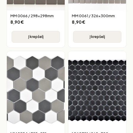
MM 0066 / 298x298mm
MM 0061 / 326x300mm
8,90
€
8,90
€
Į krepšelį
Į krepšelį