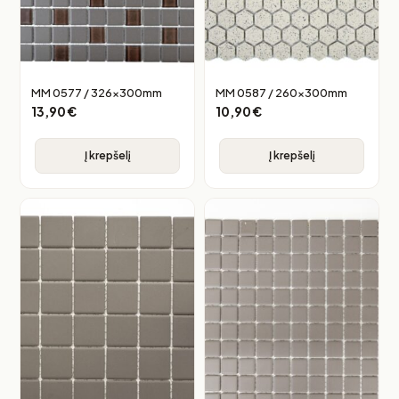
MM 0577 / 326x300mm
MM 0587 / 260x300mm
13,90
€
10,90
€
Į krepšelį
Į krepšelį