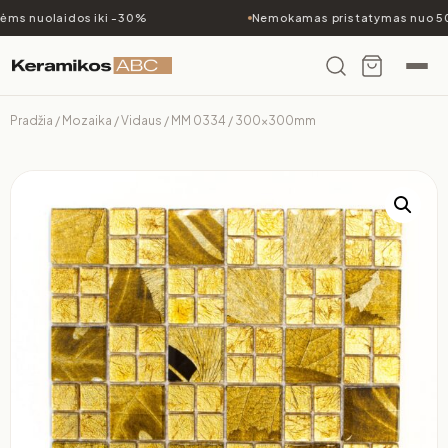
ms nuolaidos iki -30%
Nemokamas pristatymas nuo 50
Pradžia
/
Mozaika
/
Vidaus
/ MM 0334 / 300x300mm