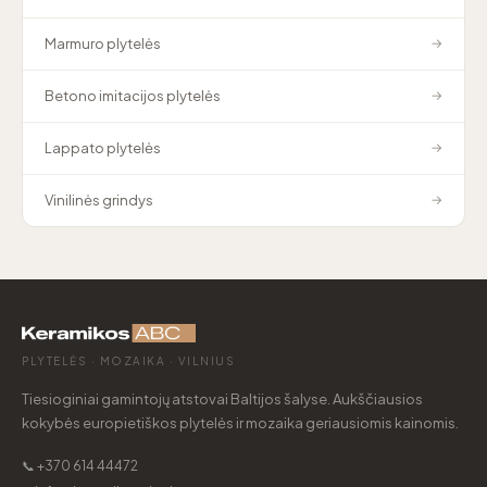
Marmuro plytelės
→
Betono imitacijos plytelės
→
Lappato plytelės
→
Vinilinės grindys
→
PLYTELĖS · MOZAIKA · VILNIUS
Tiesioginiai gamintojų atstovai Baltijos šalyse. Aukščiausios
kokybės europietiškos plytelės ir mozaika geriausiomis kainomis.
📞 +370 614 44472