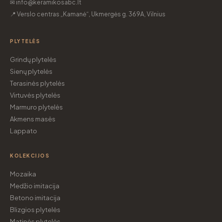
✉ info@keramikosabc.lt
📍 Verslo centras „Kamanė“, Ukmergės g. 369A, Vilnius
PLYTELĖS
Grindų plytelės
Sienų plytelės
Terasinės plytelės
Virtuvės plytelės
Marmuro plytelės
Akmens masės
Lappato
KOLEKCIJOS
Mozaika
Medžio imitacija
Betono imitacija
Blizgios plytelės
Matinės plytelės