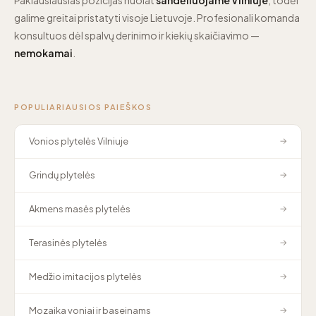
galime greitai pristatyti visoje Lietuvoje. Profesionali komanda
konsultuos dėl spalvų derinimo ir kiekių skaičiavimo —
nemokamai
.
POPULIARIAUSIOS PAIEŠKOS
Vonios plytelės Vilniuje
→
Grindų plytelės
→
Akmens masės plytelės
→
Terasinės plytelės
→
Medžio imitacijos plytelės
→
Mozaika voniai ir baseinams
→