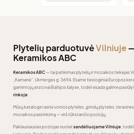
Plytelių parduotuvė
Vilniuje
Keramikos ABC
Keramikos ABC
— tai patikimas plytelių ir mozaikos tiekėjas Vi
„Kamanė“, Ukmergės g. 369A. Esame tiesioginiai Europos kera
gamintojų atstovai Baltijos šalyse, todėl visada galime pasiūly
rinkoje
.
Mūsų kataloge rasite vonios plyteles, grindų plyteles, terasines p
mozaikos pasirinkimą — virš tūkstančio pozicijų.
Paklausiausias pozicijas nuolat
sandėliuojame Vilniuje
, todėl