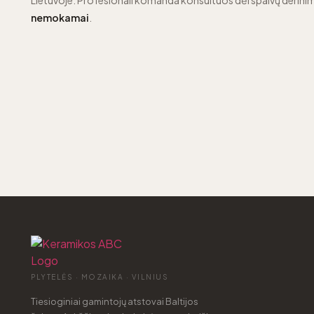
Lietuvoje. Profesionali komanda konsultuos dėl spalvų derinim
nemokamai
.
PLYTELĖS · MOZAIKA · VILNIUS
Tiesioginiai gamintojų atstovai Baltijos