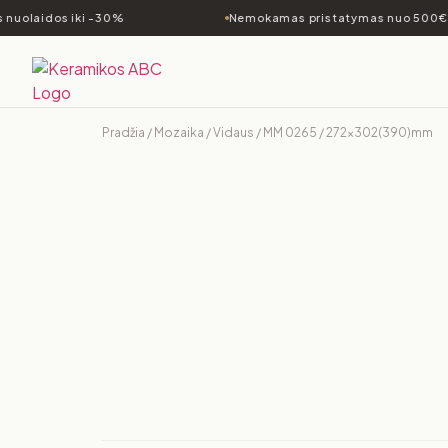
nuolaidos iki -30%
Nemokamas pristatymas nuo 500€
Pradžia
/
Mozaika
/
Vidaus
/ MM 0265 / 272×302(390)mm