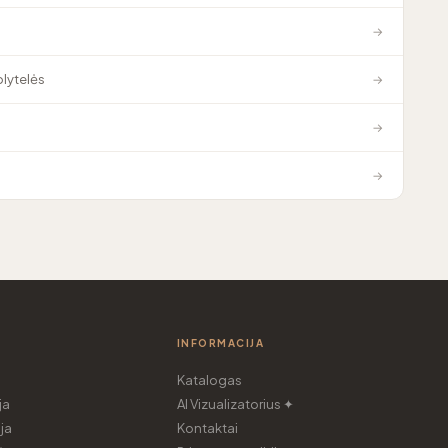
→
plytelės
→
→
→
INFORMACIJA
Katalogas
ja
AI Vizualizatorius ✦
ja
Kontaktai