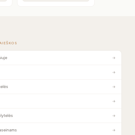
PAIEŠKOS
niuje
→
→
elės
→
→
plytelės
→
baseinams
→