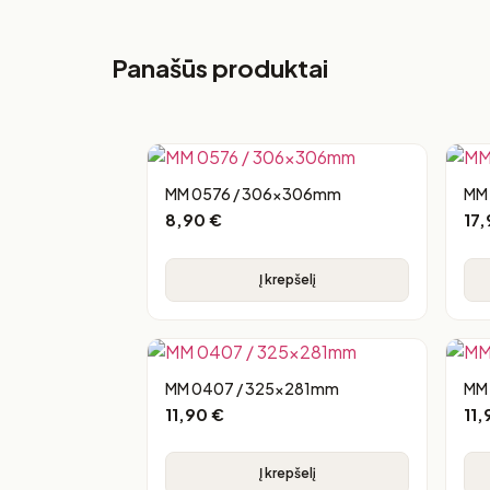
Panašūs produktai
MM 0576 / 306x306mm
MM
8,90
€
17
Į krepšelį
MM 0407 / 325x281mm
MM
11,90
€
11
Į krepšelį