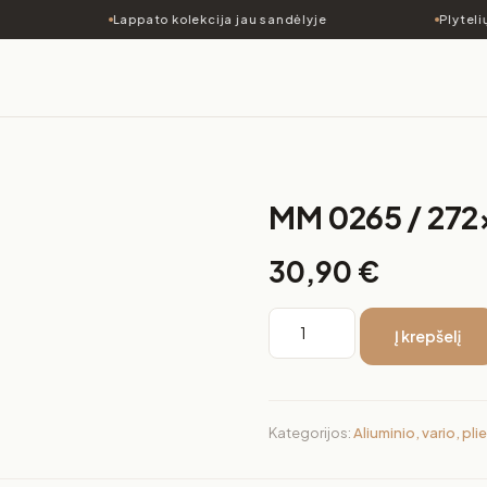
Lappato kolekcija jau sandėlyje
Plytelių
MM 0265 / 27
30,90
€
Į krepšelį
Kategorijos:
Aliuminio, vario, pl