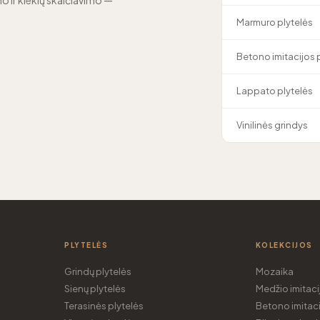
o ir kiekių skaičiavimo —
Marmuro plytelės
Betono imitacijos 
Lappato plytelės
Vinilinės grindys
PLYTELĖS
KOLEKCIJOS
Grindų plytelės
Mozaika
Sienų plytelės
Medžio imitaci
Terasinės plytelės
Betono imitaci