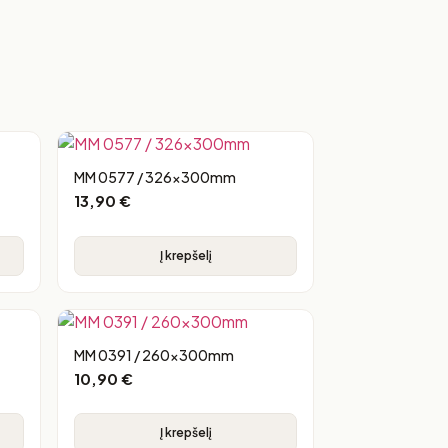
MM 0577 / 326x300mm
13,90
€
Į krepšelį
MM 0391 / 260x300mm
10,90
€
Į krepšelį