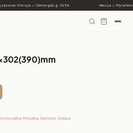
 salonas Vilniuje — Ukmergės g. 369A
Akcija — Plytelėms 
2×302(390)mm
ieno mozaika
,
Mozaika
,
Sienoms
,
Vidaus