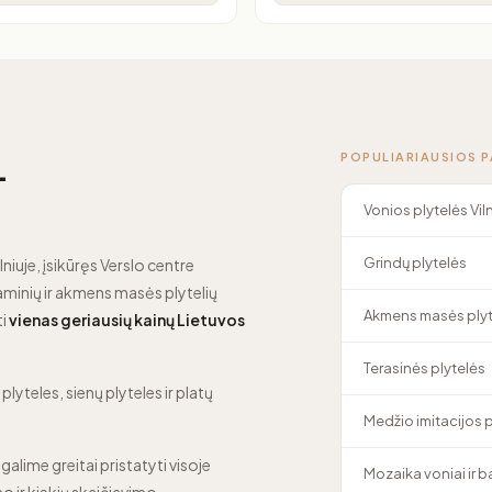
POPULIARIAUSIOS 
—
Vonios plytelės Vil
Grindų plytelės
lniuje, įsikūręs Verslo centre
minių ir akmens masės plytelių
Akmens masės plyt
ti
vienas geriausių kainų Lietuvos
Terasinės plytelės
lyteles, sienų plyteles ir platų
Medžio imitacijos 
 galime greitai pristatyti visoje
Mozaika voniai ir 