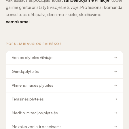
galime greitai pristatyti visoje Lietuvoje. Profesionali komanda
konsultuos dėl spalvų derinimo ir kiekių skaičiavimo —
nemokamai
.
POPULIARIAUSIOS PAIEŠKOS
Vonios plytelės Vilniuje
→
Grindų plytelės
→
Akmens masės plytelės
→
Terasinės plytelės
→
Medžio imitacijos plytelės
→
Mozaika voniai ir baseinams
→