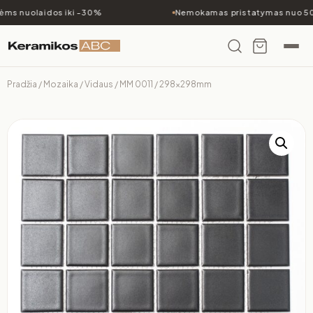
ms nuolaidos iki -30%
Nemokamas pristatymas nuo 500
Pradžia
/
Mozaika
/
Vidaus
/ MM 0011 / 298x298mm