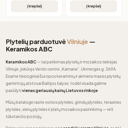
Į krepšelį
Į krepšelį
Plytelių parduotuvė
Vilniuje
—
Keramikos ABC
Keramikos ABC
— tai patikimas plytelių ir mozaikos tiekėjas
Vilniuje, įsikūręs Verslo centre „Kamanė“, Ukmergės g. 369A.
Esame tiesioginiai Europos keraminių ir akmens masės plytelių
gamintojų atstovai Baltijos šalyse, todėl visada galime
pasiūlyti
vienas geriausių kainų Lietuvos rinkoje
.
Mūsų kataloge rasite vonios plyteles, grindų plyteles, terasines
plyteles, sienų plyteles ir platų mozaikos pasirinkimą — virš
tūkstančio pozicijų.
Paklausiausias pozicijas nuolat
sandėliuojame Vilniuje
, todėl