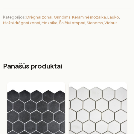
Kategorijos:
Drėgnai zonai
,
Grindims
,
Keraminė mozaika
,
Lauko
,
Mažai drėgnai zonai
,
Mozaika
,
Šalčiui atspari
,
Sienoms
,
Vidaus
Panašūs produktai