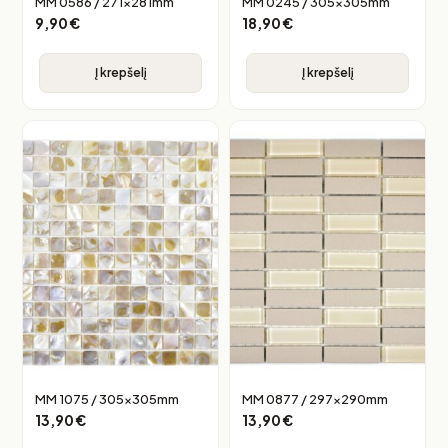
MM 0586 / 271x281mm
MM 0245 / 305x305mm
9,90
€
18,90
€
Į krepšelį
Į krepšelį
MM 1075 / 305x305mm
MM 0877 / 297x290mm
13,90
€
13,90
€