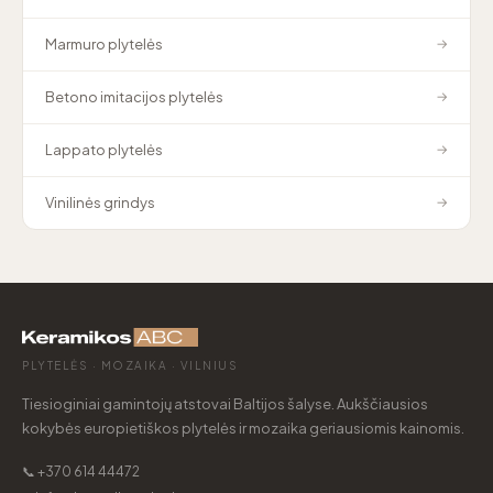
Marmuro plytelės
→
Betono imitacijos plytelės
→
Lappato plytelės
→
Vinilinės grindys
→
PLYTELĖS · MOZAIKA · VILNIUS
Tiesioginiai gamintojų atstovai Baltijos šalyse. Aukščiausios
kokybės europietiškos plytelės ir mozaika geriausiomis kainomis.
📞 +370 614 44472