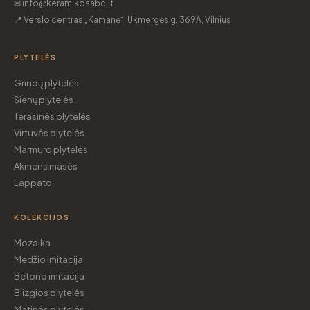
✉ info@keramikosabc.lt
📍 Verslo centras „Kamanė“, Ukmergės g. 369A, Vilnius
PLYTELĖS
Grindų plytelės
Sienų plytelės
Terasinės plytelės
Virtuvės plytelės
Marmuro plytelės
Akmens masės
Lappato
KOLEKCIJOS
Mozaika
Medžio imitacija
Betono imitacija
Blizgios plytelės
Matinės plytelės