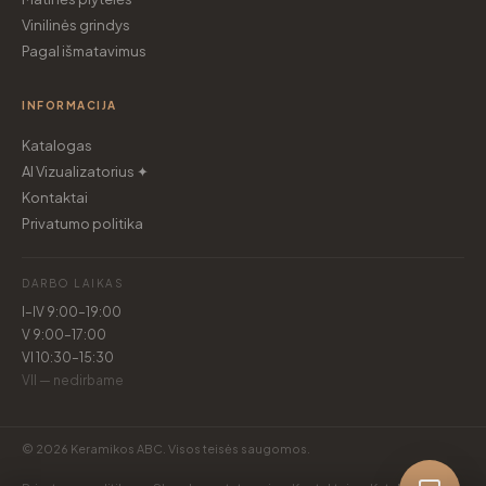
Vinilinės grindys
Pagal išmatavimus
INFORMACIJA
Katalogas
AI Vizualizatorius ✦
Kontaktai
Privatumo politika
DARBO LAIKAS
I–IV 9:00–19:00
V 9:00–17:00
VI 10:30–15:30
VII — nedirbame
© 2026 Keramikos ABC. Visos teisės saugomos.