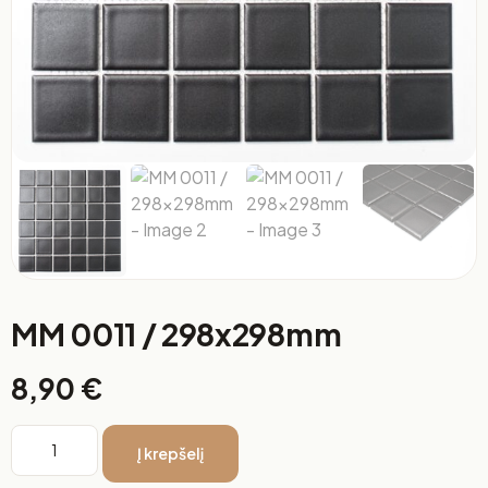
MM 0011 / 298x298mm
8,90
€
Į krepšelį