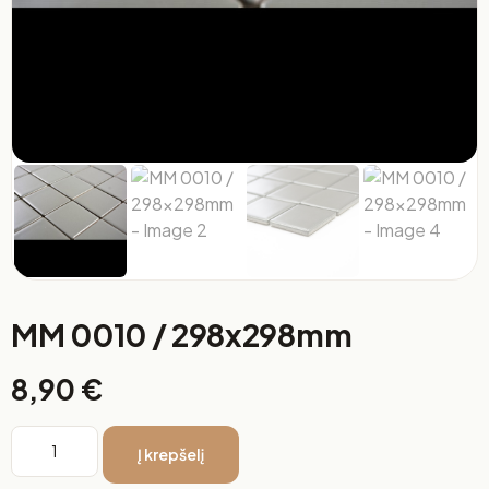
MM 0010 / 298x298mm
8,90
€
Į krepšelį