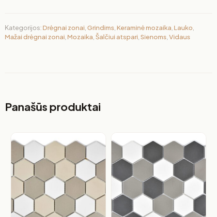
Kategorijos:
Drėgnai zonai
,
Grindims
,
Keraminė mozaika
,
Lauko
,
Mažai drėgnai zonai
,
Mozaika
,
Šalčiui atspari
,
Sienoms
,
Vidaus
Panašūs produktai