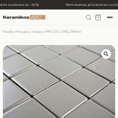
ėms nuolaidos iki -30%
Nemokamas pristatymas nuo 50
Pradžia
/
Mozaika
/
Vidaus
/ MM 0010 / 298x298mm