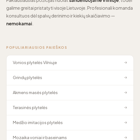
galime greitai pristatyti visoje Lietuvoje. Profesionali komanda
konsultuos dėl spalvų derinimo ir kiekių skaičiavimo —
nemokamai
.
POPULIARIAUSIOS PAIEŠKOS
Vonios plytelės Vilniuje
→
Grindų plytelės
→
Akmens masės plytelės
→
Terasinės plytelės
→
Medžio imitacijos plytelės
→
Mozaika voniai ir baseinams
→