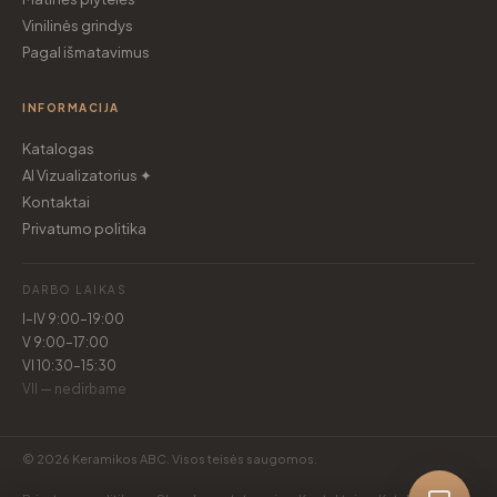
Vinilinės grindys
Pagal išmatavimus
INFORMACIJA
Katalogas
AI Vizualizatorius ✦
Kontaktai
Privatumo politika
DARBO LAIKAS
I–IV 9:00–19:00
V 9:00–17:00
VI 10:30–15:30
VII — nedirbame
© 2026 Keramikos ABC. Visos teisės saugomos.