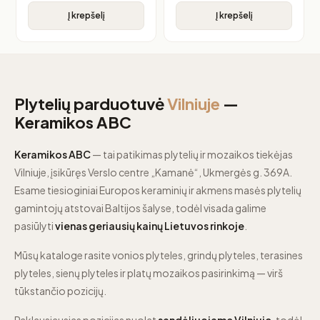
Į krepšelį
Į krepšelį
Plytelių parduotuvė
Vilniuje
—
Keramikos ABC
Keramikos ABC
— tai patikimas plytelių ir mozaikos tiekėjas
Vilniuje, įsikūręs Verslo centre „Kamanė“, Ukmergės g. 369A.
Esame tiesioginiai Europos keraminių ir akmens masės plytelių
gamintojų atstovai Baltijos šalyse, todėl visada galime
pasiūlyti
vienas geriausių kainų Lietuvos rinkoje
.
Mūsų kataloge rasite vonios plyteles, grindų plyteles, terasines
plyteles, sienų plyteles ir platų mozaikos pasirinkimą — virš
tūkstančio pozicijų.
Paklausiausias pozicijas nuolat
sandėliuojame Vilniuje
, todėl