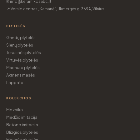
✉ info@keramikosabc.lt
📍 Verslo centras „Kamanė“, Ukmergės g. 369A, Vilnius
PLYTELĖS
Grindų plytelės
Sienų plytelės
Terasinės plytelės
Virtuvės plytelės
Marmuro plytelės
Akmens masės
Lappato
KOLEKCIJOS
Mozaika
Medžio imitacija
Betono imitacija
Blizgios plytelės
Matinės plytelės