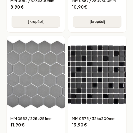
MM 0062 / 326x300mm
MM 0587 / 260x300mm
8,90
€
10,90
€
Į krepšelį
Į krepšelį
MM 0582 / 325x281mm
MM 0578 / 326x300mm
11,90
€
13,90
€