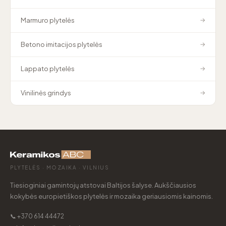
Marmuro plytelės
→
Betono imitacijos plytelės
→
Lappato plytelės
→
Vinilinės grindys
→
PLYTELĖS · MOZAIKA · VILNIUS
Tiesioginiai gamintojų atstovai Baltijos šalyse. Aukščiausios
kokybės europietiškos plytelės ir mozaika geriausiomis kainomis.
📞 +370 614 44472