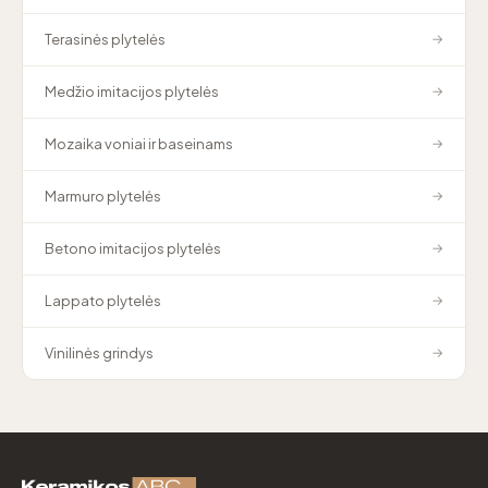
Terasinės plytelės
→
Medžio imitacijos plytelės
→
Mozaika voniai ir baseinams
→
Marmuro plytelės
→
Betono imitacijos plytelės
→
Lappato plytelės
→
Vinilinės grindys
→