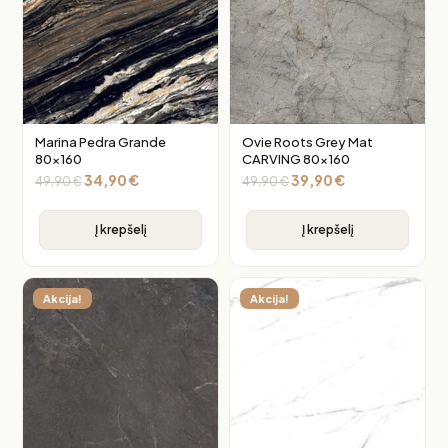
Marina Pedra Grande
Ovie Roots Grey Mat
80×160
CARVING 80×160
34,90
€
39,90
€
49,90
€
49,90
€
Į krepšelį
Į krepšelį
Akcija!
Akcija!