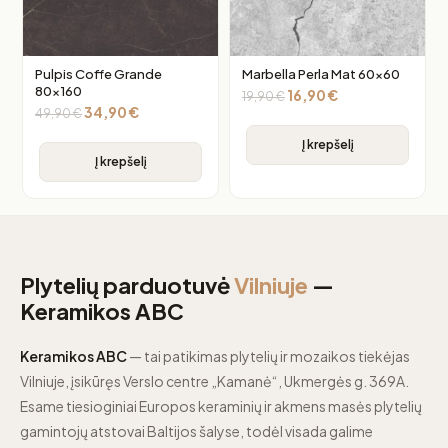
Pulpis Coffe Grande
Marbella Perla Mat 60×60
80×160
16,90
€
19,90
€
34,90
€
49,90
€
Į krepšelį
Į krepšelį
Plytelių parduotuvė
Vilniuje
—
Keramikos ABC
Keramikos ABC
— tai patikimas plytelių ir mozaikos tiekėjas
Vilniuje, įsikūręs Verslo centre „Kamanė“, Ukmergės g. 369A.
Esame tiesioginiai Europos keraminių ir akmens masės plytelių
gamintojų atstovai Baltijos šalyse, todėl visada galime