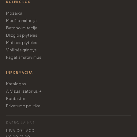
KOLEKCIJOS
Mozaika
Medžio imitacija
Betono imitacija
Blizgios plytelės
Matinės plytelės
Vinilinės grindys
Pagal išmatavimus
INFORMACIJA
Katalogas
AI Vizualizatorius ✦
Kontaktai
Privatumo politika
DARBO LAIKAS
I–IV 9:00–19:00