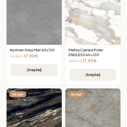
Norman Grey Mat 60×120
Melita Carrara Poler
ENDLESS 60×120
17,90
€
35,90
€
17,90
€
39,90
€
Į krepšelį
Į krepšelį
Akcija!
Akcija!