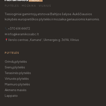
PLYTELĖS · MOZAIKA · VILNIUS
Tiesioginiai gamintojų atstovai Baltijos šalyse. Aukščiausios
kokybės europietiškos plytelės ir mozaika geriausiomis kainomis.
+370 614 44472
✉ info@keramikosabc.lt
Verslo centras „Kamanė“, Ukmergės g. 369A, Vilnius
PLYTELĖS
Grindų plytelės
Sienų plytelės
Terasinės plytelės
Virtuvės plytelės
Marmuro plytelės
Akmens masės
Lappato