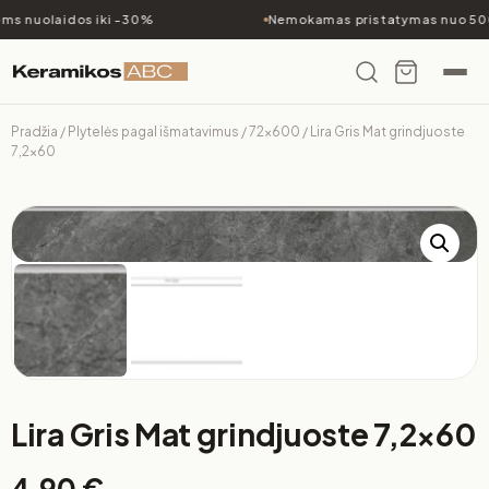
ms nuolaidos iki -30%
Nemokamas pristatymas nuo 500
Pradžia
/
Plytelės pagal išmatavimus
/
72x600
/ Lira Gris Mat grindjuoste
7,2×60
Lira Gris Mat grindjuoste 7,2×60
4,90
€