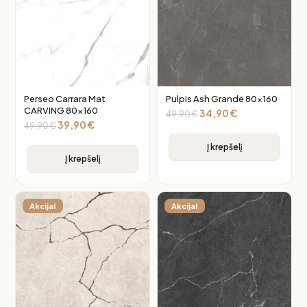
Perseo Carrara Mat
Pulpis Ash Grande 80×160
CARVING 80×160
34,90
€
49,90
€
39,90
€
49,90
€
Į krepšelį
Į krepšelį
Akcija!
Akcija!