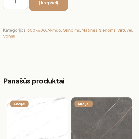
Į krepšelį
Kategorijos:
600x600
,
Akmuo
,
Grindims
,
Matinės
,
Sienoms
,
Virtuvei
,
Voniai
Panašūs produktai
Akcija!
Akcija!