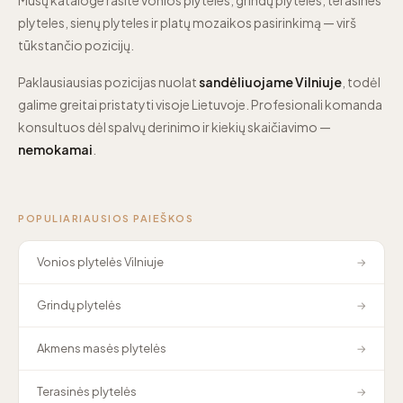
Mūsų kataloge rasite vonios plyteles, grindų plyteles, terasines
plyteles, sienų plyteles ir platų mozaikos pasirinkimą — virš
tūkstančio pozicijų.
Paklausiausias pozicijas nuolat
sandėliuojame Vilniuje
, todėl
galime greitai pristatyti visoje Lietuvoje. Profesionali komanda
konsultuos dėl spalvų derinimo ir kiekių skaičiavimo —
nemokamai
.
POPULIARIAUSIOS PAIEŠKOS
Vonios plytelės Vilniuje
→
Grindų plytelės
→
Akmens masės plytelės
→
Terasinės plytelės
→