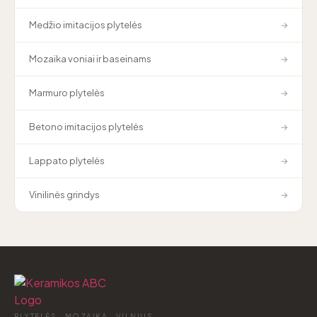
Medžio imitacijos plytelės
→
Mozaika voniai ir baseinams
→
Marmuro plytelės
→
Betono imitacijos plytelės
→
Lappato plytelės
→
Vinilinės grindys
→
PLYTELĖS · MOZAIKA · VILNIUS