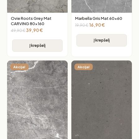
Ovie Roots Grey Mat
Marbella Gris Mat 60×60
CARVING 80×160
16,90
€
19,90
€
39,90
€
49,90
€
Į krepšelį
Į krepšelį
Akcija!
Akcija!