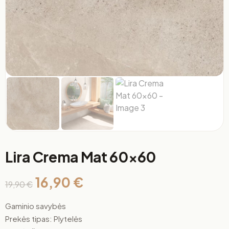
Lira Crema Mat 60×60
16,90
€
19,90
€
Gaminio savybės
Prekės tipas: Plytelės