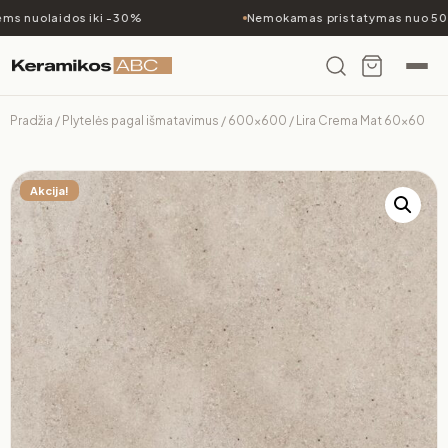
s nuolaidos iki -30%
Nemokamas pristatymas nuo 500
Pradžia
/
Plytelės pagal išmatavimus
/
600x600
/ Lira Crema Mat 60×60
Akcija!