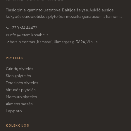
Tiesioginiai gamintojų atstovai Baltijos šalyse. Aukščiausios
kokybės europietiškos plytelės ir mozaika geriausiomis kainomis.
📞 +370 614 44472
✉ info@keramikosabc.lt
📍 Verslo centras „Kamanė“, Ukmergės g. 369A, Vilnius
PLYTELĖS
Grindų plytelės
Sienų plytelės
Terasinės plytelės
Virtuvės plytelės
Marmuro plytelės
Akmens masės
Lappato
KOLEKCIJOS