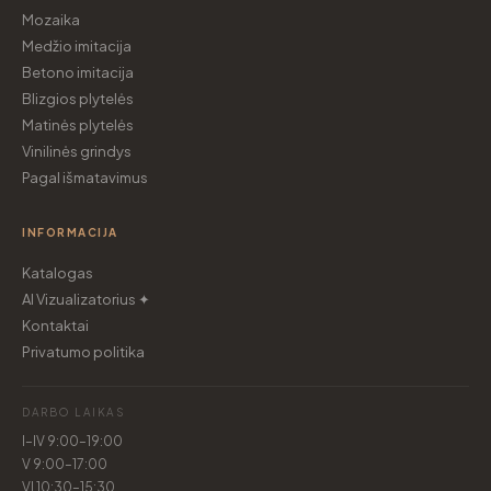
Mozaika
Medžio imitacija
Betono imitacija
Blizgios plytelės
Matinės plytelės
Vinilinės grindys
Pagal išmatavimus
INFORMACIJA
Katalogas
AI Vizualizatorius ✦
Kontaktai
Privatumo politika
DARBO LAIKAS
I–IV 9:00–19:00
V 9:00–17:00
VI 10:30–15:30