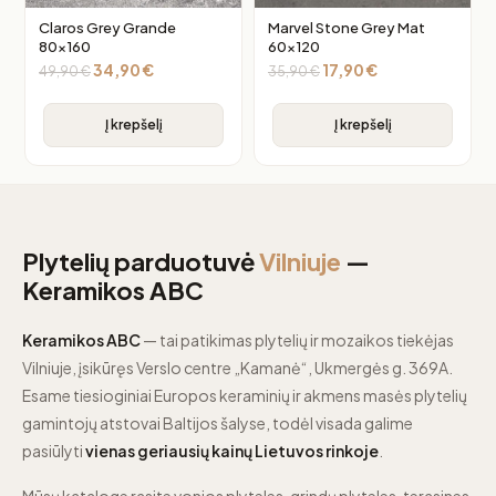
Claros Grey Grande
Marvel Stone Grey Mat
80×160
60×120
34,90
€
17,90
€
49,90
€
35,90
€
Į krepšelį
Į krepšelį
Plytelių parduotuvė
Vilniuje
—
Keramikos ABC
Keramikos ABC
— tai patikimas plytelių ir mozaikos tiekėjas
Vilniuje, įsikūręs Verslo centre „Kamanė“, Ukmergės g. 369A.
Esame tiesioginiai Europos keraminių ir akmens masės plytelių
gamintojų atstovai Baltijos šalyse, todėl visada galime
pasiūlyti
vienas geriausių kainų Lietuvos rinkoje
.