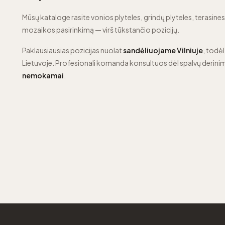
Mūsų kataloge rasite vonios plyteles, grindų plyteles, terasines p
mozaikos pasirinkimą — virš tūkstančio pozicijų.
Paklausiausias pozicijas nuolat
sandėliuojame Vilniuje
, todėl
Lietuvoje. Profesionali komanda konsultuos dėl spalvų derinim
nemokamai
.