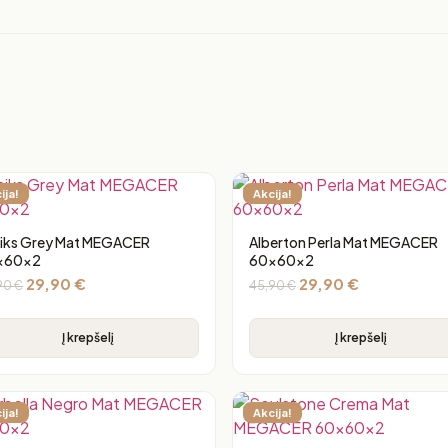
ija!
Akcija!
iks Grey Mat MEGACER
Alberton Perla Mat MEGACER
x60x2
60x60x2
29,90
€
29,90
€
90
€
45,90
€
Į krepšelį
Į krepšelį
ija!
Akcija!