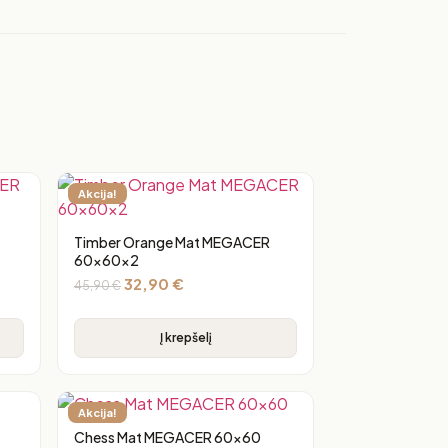
Akcija!
Timber Orange Mat MEGACER
60x60x2
32,90
€
45,90
€
Į krepšelį
Akcija!
Chess Mat MEGACER 60×60