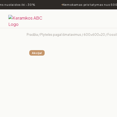
 nuolaidos iki -30%
Nemokamas pristatymas nuo 500€
Pradžia
/
Plytelės pagal išmatavimus
/
600x600x20
/ Foss
Akcija!