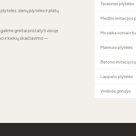
Terasinės plytelės
lyteles, sienų plyteles ir platų
Medžio imitacijos 
 galime greitai pristatyti visoje
Mozaika voniai ir 
o ir kiekių skaičiavimo —
Marmuro plytelės
Betono imitacijos 
Lappato plytelės
Vinilinės grindys