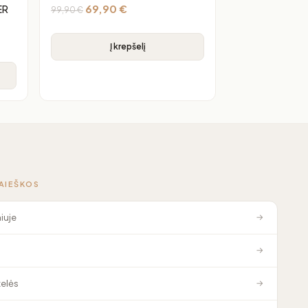
69,90
€
ER
99,90
€
Į krepšelį
PAIEŠKOS
niuje
→
→
elės
→