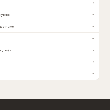
→
plytelės
→
baseinams
→
→
plytelės
→
→
→