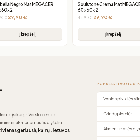
bella Negro Mat MEGACER
Soulstone Crema Mat MEGAC
x60x2
60x60x2
29,90
€
29,90
€
90
€
45,90
€
Į krepšelį
Į krepšelį
POPULIARIAUSIOS 
—
Vonios plytelės Vil
Grindų plytelės
lniuje, įsikūręs Verslo centre
minių ir akmens masės plytelių
Akmens masės plyt
ti
vienas geriausių kainų Lietuvos