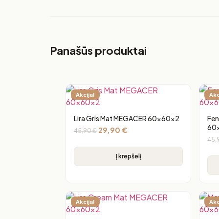
Panašūs produktai
Akcija!
Akc
Lira Gris Mat MEGACER 60x60x2
Fen
60
29,90
€
45,90
€
45,
Į krepšelį
Akcija!
Akc