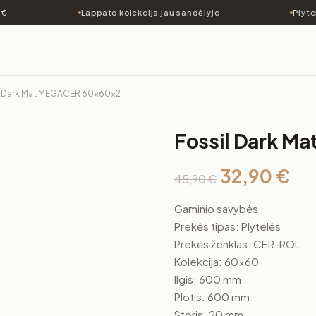
Lappato kolekcija jau sandėlyje
Plyteli
il Dark Mat MEGACER 60x60x2
Fossil Dark M
32,90
€
45,90
€
Gaminio savybės
Prekės tipas: Plytelės
Prekės ženklas: CER-ROL
Kolekcija: 60×60
Ilgis: 600 mm
Plotis: 600 mm
Storis: 20 mm