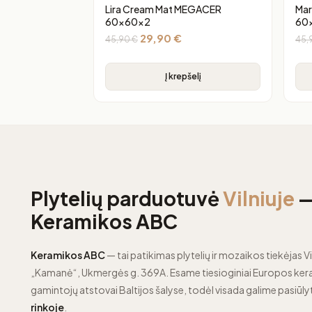
Lira Cream Mat MEGACER
Mar
60x60x2
60
29,90
€
45,90
€
45,
Į krepšelį
Plytelių parduotuvė
Vilniuje
Keramikos ABC
Keramikos ABC
— tai patikimas plytelių ir mozaikos tiekėjas Vi
„Kamanė“, Ukmergės g. 369A. Esame tiesioginiai Europos kera
gamintojų atstovai Baltijos šalyse, todėl visada galime pasiūly
rinkoje
.