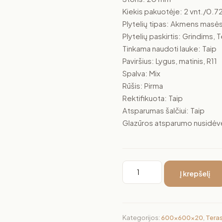
Kiekis pakuotėje: 2 vnt./0.
Plytelių tipas: Akmens masė
Plytelių paskirtis: Grindims,
Tinkama naudoti lauke: Taip
Paviršius: Lygus, matinis, R11
Spalva: Mix
Rūšis: Pirma
Rektifikuota: Taip
Atsparumas šalčiui: Taip
Glazūros atsparumo nusidėvėj
Į krepšelį
Kategorijos:
600x600x20
,
Tera