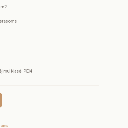
72m2
s
 Terasoms
imui klasė: PEI4
soms