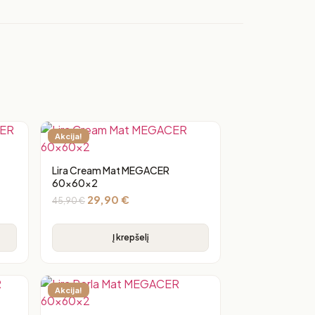
Akcija!
Lira Cream Mat MEGACER
60x60x2
29,90
€
45,90
€
Į krepšelį
Akcija!