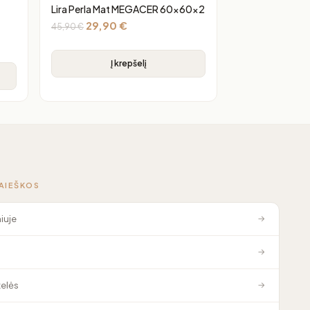
Lira Perla Mat MEGACER 60x60x2
29,90
€
45,90
€
Į krepšelį
PAIEŠKOS
niuje
→
→
elės
→