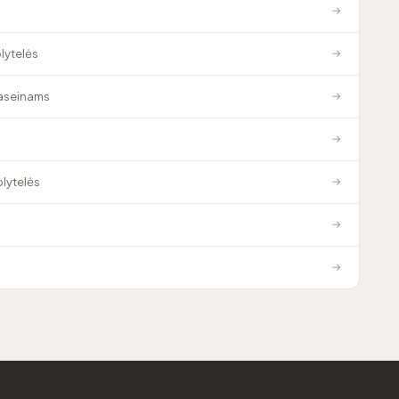
→
plytelės
→
baseinams
→
→
plytelės
→
→
→