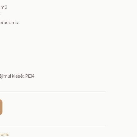
72m2
s
 Terasoms
imui klasė: PEI4
soms