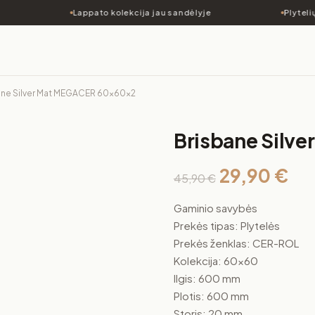
Lappato kolekcija jau sandėlyje
Plytelių 
ane Silver Mat MEGACER 60x60x2
Brisbane Silv
29,90
€
45,90
€
Gaminio savybės
Prekės tipas: Plytelės
Prekės ženklas: CER-ROL
Kolekcija: 60×60
Ilgis: 600 mm
Plotis: 600 mm
Storis: 20 mm