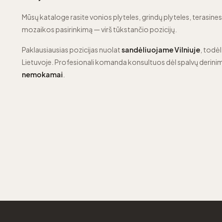
Mūsų kataloge rasite vonios plyteles, grindų plyteles, terasines p
mozaikos pasirinkimą — virš tūkstančio pozicijų.
Paklausiausias pozicijas nuolat
sandėliuojame Vilniuje
, todėl
Lietuvoje. Profesionali komanda konsultuos dėl spalvų derinim
nemokamai
.