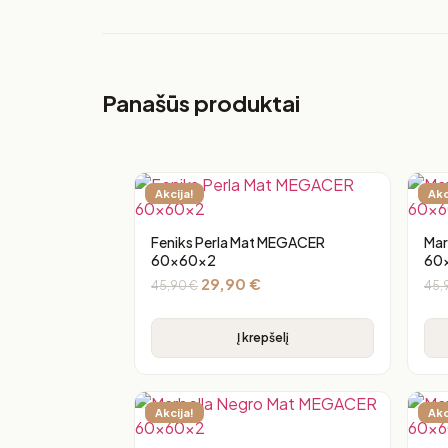
Panašūs produktai
Akcija!
Akc
Feniks Perla Mat MEGACER
Mar
60x60x2
60
29,90
€
45,90
€
45,
Į krepšelį
Akcija!
Akc