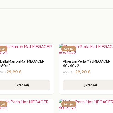
ija!
Akcija!
bella Marron Mat MEGACER
Alberton Perla Mat MEGACER
x60x2
60x60x2
29,90
€
29,90
€
90
€
45,90
€
Į krepšelį
Į krepšelį
ija!
Akcija!