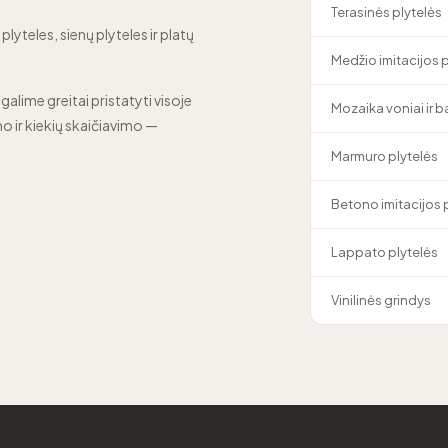
Terasinės plytelės
lyteles, sienų plyteles ir platų
Medžio imitacijos 
 galime greitai pristatyti visoje
Mozaika voniai ir 
o ir kiekių skaičiavimo —
Marmuro plytelės
Betono imitacijos 
Lappato plytelės
Vinilinės grindys