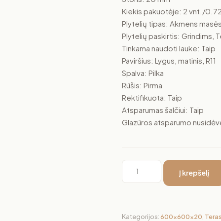
Kiekis pakuotėje: 2 vnt./0.
Plytelių tipas: Akmens masė
Plytelių paskirtis: Grindims,
Tinkama naudoti lauke: Taip
Paviršius: Lygus, matinis, R11
Spalva: Pilka
Rūšis: Pirma
Rektifikuota: Taip
Atsparumas šalčiui: Taip
Glazūros atsparumo nusidėvėj
Į krepšelį
Kategorijos:
600x600x20
,
Tera