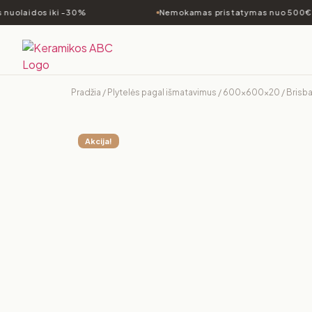
nuolaidos iki -30%
Nemokamas pristatymas nuo 500€
Pradžia
/
Plytelės pagal išmatavimus
/
600x600x20
/ Brisb
Akcija!