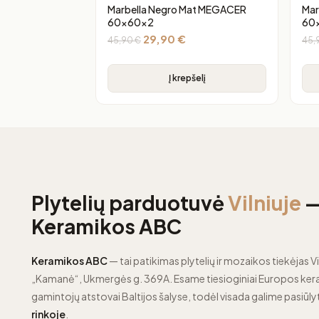
Marbella Negro Mat MEGACER
Mar
60x60x2
60
29,90
€
45,90
€
45,
Į krepšelį
Plytelių parduotuvė
Vilniuje
Keramikos ABC
Keramikos ABC
— tai patikimas plytelių ir mozaikos tiekėjas Vi
„Kamanė“, Ukmergės g. 369A. Esame tiesioginiai Europos kera
gamintojų atstovai Baltijos šalyse, todėl visada galime pasiūly
rinkoje
.