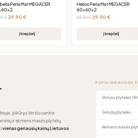
bella Perla Mat MEGACER
Helios Perla Mat MEGACER
x60x2
60x60x2
29,90
€
29,90
€
90
€
45,90
€
Į krepšelį
Į krepšelį
POPULIARIAUSIOS 
—
Vonios plytelės Vil
Grindų plytelės
lniuje, įsikūręs Verslo centre
minių ir akmens masės plytelių
Akmens masės plyt
ti
vienas geriausių kainų Lietuvos