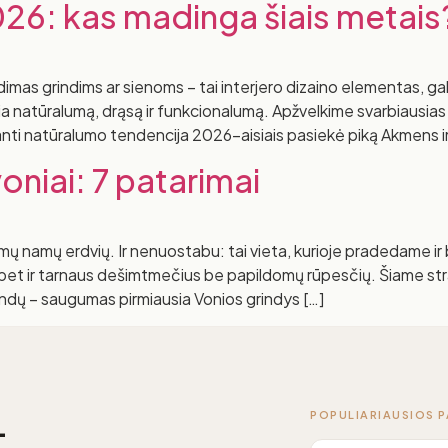
026: kas madinga šiais metais
imas grindims ar sienoms – tai interjero dizaino elementas, gal
ngia natūralumą, drąsą ir funkcionalumą. Apžvelkime svarbiausi
 natūralumo tendencija 2026-aisiais pasiekė piką Akmens imitac
voniai: 7 patarimai
mų namų erdvių. Ir nenuostabu: tai vieta, kurioje pradedame ir
 bet ir tarnaus dešimtmečius be papildomų rūpesčių. Šiame stra
rindų – saugumas pirmiausia Vonios grindys […]
POPULIARIAUSIOS 
—