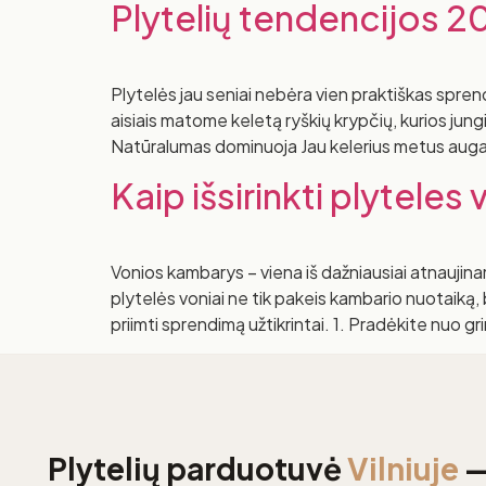
Plytelių tendencijos 2
Plytelės jau seniai nebėra vien praktiškas sprend
aisiais matome keletą ryškių krypčių, kurios ju
Natūralumas dominuoja Jau kelerius metus auganti
Kaip išsirinkti plyteles 
Vonios kambarys – viena iš dažniausiai atnaujina
plytelės voniai ne tik pakeis kambario nuotaiką,
priimti sprendimą užtikrintai. 1. Pradėkite nuo g
Plytelių parduotuvė
Vilniuje