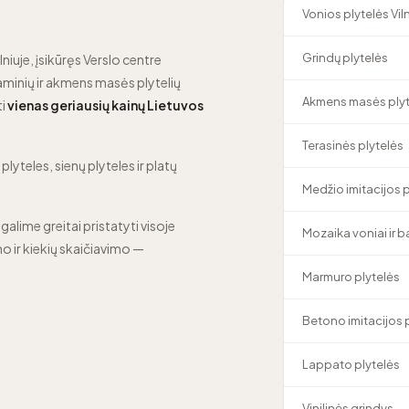
Vonios plytelės Vil
Grindų plytelės
lniuje, įsikūręs Verslo centre
minių ir akmens masės plytelių
Akmens masės plyt
ti
vienas geriausių kainų Lietuvos
Terasinės plytelės
lyteles, sienų plyteles ir platų
Medžio imitacijos 
 galime greitai pristatyti visoje
Mozaika voniai ir 
o ir kiekių skaičiavimo —
Marmuro plytelės
Betono imitacijos 
Lappato plytelės
Vinilinės grindys