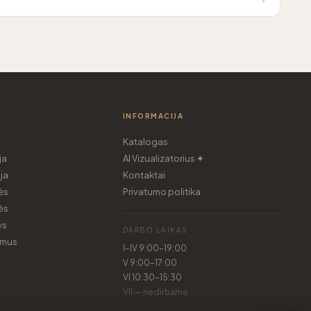
INFORMACIJA
Katalogas
ja
AI Vizualizatorius ✦
ja
Kontaktai
ės
Privatumo politika
ės
ys
DARBO LAIKAS
imus
I–IV 9:00–19:00
V 9:00–17:00
VI 10:30–15:30
VII — nedirbame