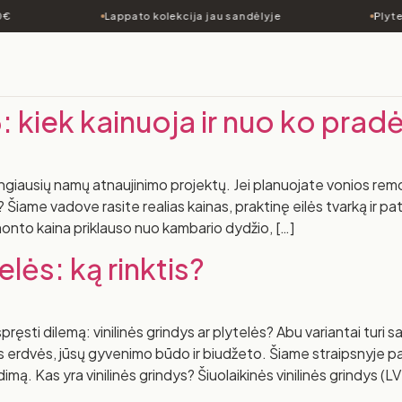
€
Lappato kolekcija jau sandėlyje
Plytel
kiek kainuoja ir nuo ko pradė
angiausių namų atnaujinimo projektų. Jei planuojate vonios rem
ti? Šiame vadove rasite realias kainas, praktinę eilės tvarką ir p
onto kaina priklauso nuo kambario dydžio, […]
elės: ką rinktis?
ti dilemą: vinilinės grindys ar plytelės? Abu variantai turi savo
s erdvės, jūsų gyvenimo būdo ir biudžeto. Šiame straipsnyje p
imą. Kas yra vinilinės grindys? Šiuolaikinės vinilinės grindys (LV