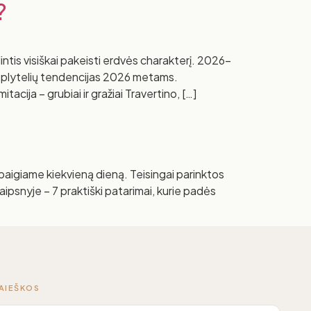
?
intis visiškai pakeisti erdvės charakterį. 2026-
as plytelių tendencijas 2026 metams.
ija – grubiai ir gražiai Travertino, […]
 baigiame kiekvieną dieną. Teisingai parinktos
ipsnyje – 7 praktiški patarimai, kurie padės
PAIEŠKOS