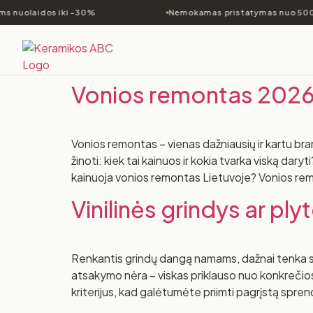
s nuolaidos iki -30%
Nemokamas pristatymas nuo 500
Vonios remontas 2026: 
Vonios remontas – vienas dažniausių ir kartu br
žinoti: kiek tai kainuos ir kokia tvarka viską dary
kainuoja vonios remontas Lietuvoje? Vonios rem
Vinilinės grindys ar plyt
Renkantis grindų dangą namams, dažnai tenka spręs
atsakymo nėra – viskas priklauso nuo konkrečio
kriterijus, kad galėtumėte priimti pagrįstą sprend