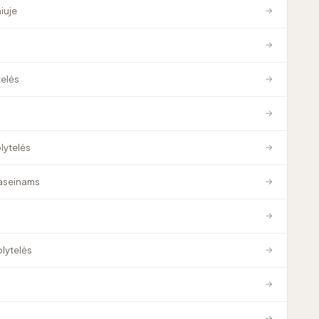
niuje
→
→
elės
→
→
plytelės
→
baseinams
→
→
plytelės
→
→
→