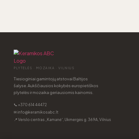
PLYTELĖS · MOZAIKA · VILNIUS
Tiesioginiai gamintojų atstovai Baltijos
šalyse. Aukščiausios kokybės europietiškos
plytelės ir mozaika geriausiomis kainomis.
📞 +370 614 44472
✉ info@keramikosabc.lt
📍 Verslo centras „Kamanė“, Ukmergės g. 369A, Vilnius