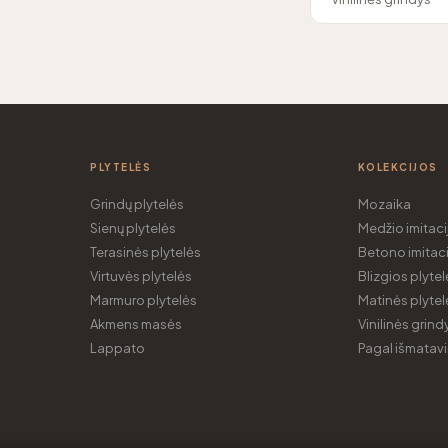
PLYTELĖS
KOLEKCIJOS
Grindų plytelės
Mozaika
Sienų plytelės
Medžio imitaci
Terasinės plytelės
Betono imitaci
Virtuvės plytelės
Blizgios plytel
Marmuro plytelės
Matinės plytel
Akmens masės
Vinilinės grind
Lappato
Pagal išmatav