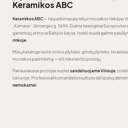
Keramikos ABC
Keramikos ABC
— tai patikimas plytelių ir mozaikos tiekėjas Vi
„Kamanė“, Ukmergės g. 369A. Esame tiesioginiai Europos kera
gamintojų atstovai Baltijos šalyse, todėl visada galime pasiūly
rinkoje
.
Mūsų kataloge rasite vonios plyteles, grindų plyteles, terasines p
mozaikos pasirinkimą — virš tūkstančio pozicijų.
Paklausiausias pozicijas nuolat
sandėliuojame Vilniuje
, todėl
Lietuvoje. Profesionali komanda konsultuos dėl spalvų derinim
nemokamai
.