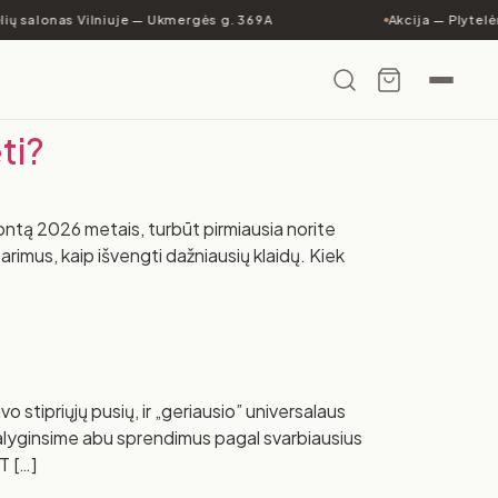
ių salonas Vilniuje — Ukmergės g. 369A
Akcija — Plytelė
ti?
ontą 2026 metais, turbūt pirmiausia norite
atarimus, kaip išvengti dažniausių klaidų. Kiek
 stipriųjų pusių, ir „geriausio” universalaus
alyginsime abu sprendimus pagal svarbiausius
T […]