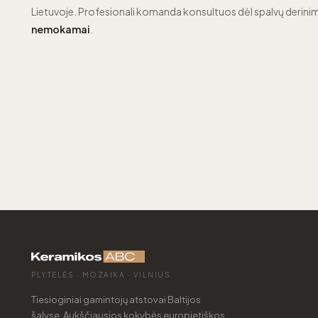
Lietuvoje. Profesionali komanda konsultuos dėl spalvų derinim
nemokamai
.
PLYTELĖS · MOZAIKA · VILNIUS
Tiesioginiai gamintojų atstovai Baltijos
šalyse. Aukščiausios kokybės europietiškos