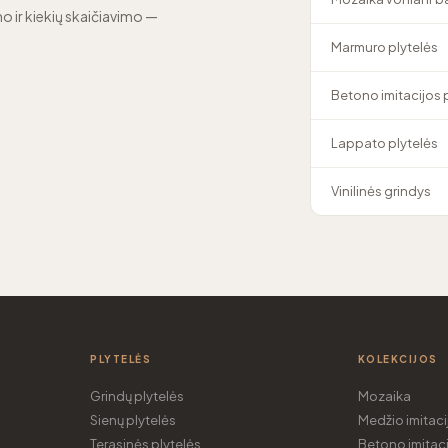
o ir kiekių skaičiavimo —
Marmuro plytelės
Betono imitacijos 
Lappato plytelės
Vinilinės grindys
PLYTELĖS
KOLEKCIJOS
Grindų plytelės
Mozaika
Sienų plytelės
Medžio imitaci
Terasinės plytelės
Betono imitaci