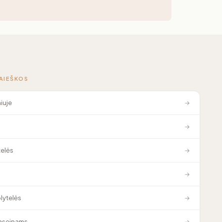
PAIEŠKOS
niuje
→
→
elės
→
→
plytelės
→
baseinams
→