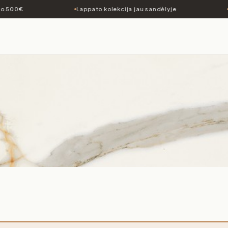
 500€
Lappato kolekcija jau sandėlyje
P