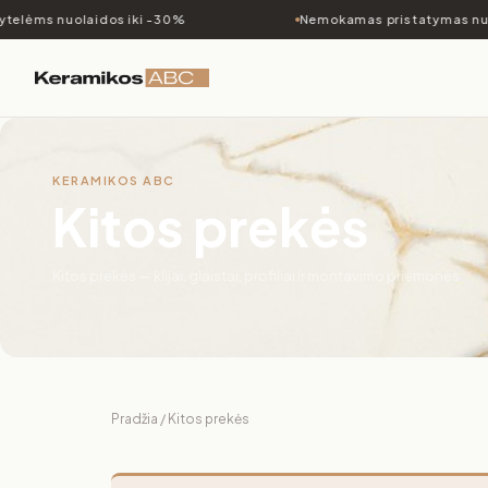
ytelėms nuolaidos iki -30%
Nemokamas pristatymas nuo
KERAMIKOS ABC
Kitos prekės
Kitos prekės — klijai, glaistai, profiliai ir montavimo priemonės
Pradžia
/ Kitos prekės