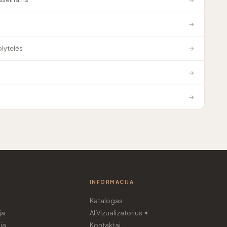
→
plytelės
→
→
→
INFORMACIJA
Katalogas
ja
AI Vizualizatorius ✦
ja
Kontaktai