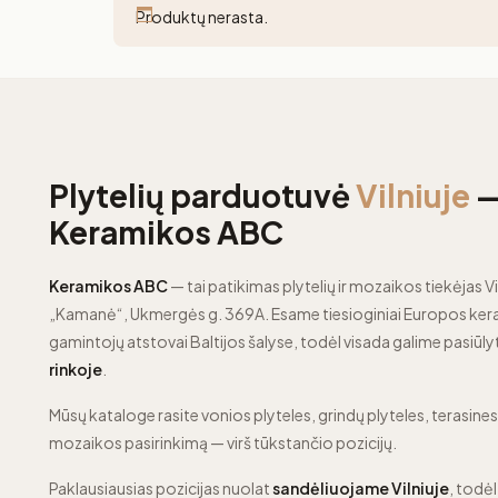
Produktų nerasta.
Plytelių parduotuvė
Vilniuje
Keramikos ABC
Keramikos ABC
— tai patikimas plytelių ir mozaikos tiekėjas Vi
„Kamanė“, Ukmergės g. 369A. Esame tiesioginiai Europos kera
gamintojų atstovai Baltijos šalyse, todėl visada galime pasiūly
rinkoje
.
Mūsų kataloge rasite vonios plyteles, grindų plyteles, terasines p
mozaikos pasirinkimą — virš tūkstančio pozicijų.
Paklausiausias pozicijas nuolat
sandėliuojame Vilniuje
, todėl