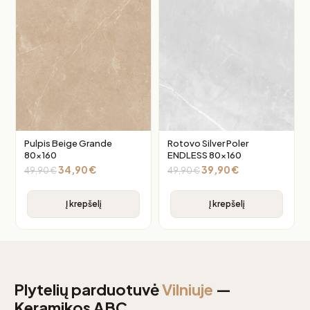
Pulpis Beige Grande
Rotovo Silver Poler
80×160
ENDLESS 80×160
34,90
€
39,90
€
49,90
€
49,90
€
Į krepšelį
Į krepšelį
Plytelių parduotuvė
Vilniuje
—
Keramikos ABC