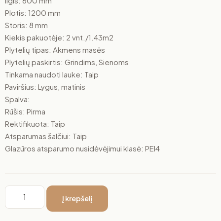
Ilgis: 600 mm
Plotis: 1200 mm
Storis: 8 mm
Kiekis pakuotėje: 2 vnt./1.43m2
Plytelių tipas: Akmens masės
Plytelių paskirtis: Grindims, Sienoms
Tinkama naudoti lauke: Taip
Paviršius: Lygus, matinis
Spalva:
Rūšis: Pirma
Rektifikuota: Taip
Atsparumas šalčiui: Taip
Glazūros atsparumo nusidėvėjimui klasė: PEI4
Į krepšelį