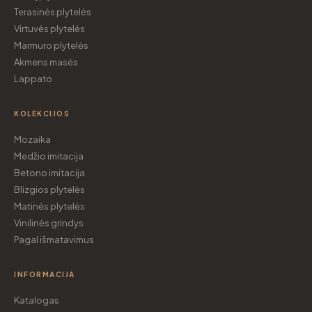
Terasinės plytelės
Virtuvės plytelės
Marmuro plytelės
Akmens masės
Lappato
KOLEKCIJOS
Mozaika
Medžio imitacija
Betono imitacija
Blizgios plytelės
Matinės plytelės
Vinilinės grindys
Pagal išmatavimus
INFORMACIJA
Katalogas