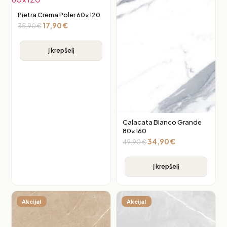
Pietra Crema Poler 60×120
17,90
€
35,90
€
Į krepšelį
Calacata Bianco Grande
80×160
34,90
€
49,90
€
Į krepšelį
Akcija!
Akcija!