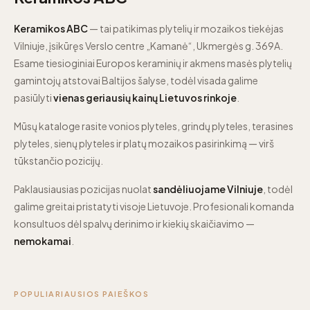
Keramikos ABC
— tai patikimas plytelių ir mozaikos tiekėjas
Vilniuje, įsikūręs Verslo centre „Kamanė“, Ukmergės g. 369A.
Esame tiesioginiai Europos keraminių ir akmens masės plytelių
gamintojų atstovai Baltijos šalyse, todėl visada galime
pasiūlyti
vienas geriausių kainų Lietuvos rinkoje
.
Mūsų kataloge rasite vonios plyteles, grindų plyteles, terasines
plyteles, sienų plyteles ir platų mozaikos pasirinkimą — virš
tūkstančio pozicijų.
Paklausiausias pozicijas nuolat
sandėliuojame Vilniuje
, todėl
galime greitai pristatyti visoje Lietuvoje. Profesionali komanda
konsultuos dėl spalvų derinimo ir kiekių skaičiavimo —
nemokamai
.
POPULIARIAUSIOS PAIEŠKOS