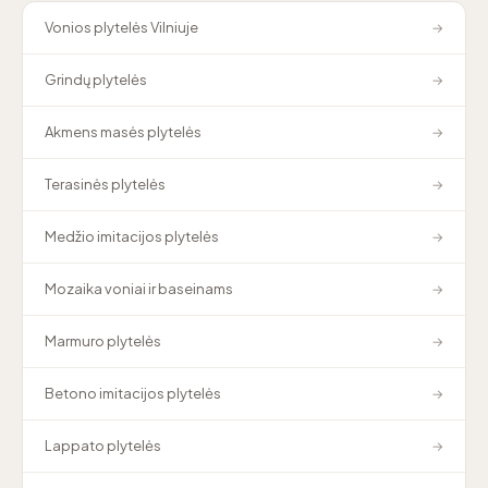
Vonios plytelės Vilniuje
→
Grindų plytelės
→
Akmens masės plytelės
→
Terasinės plytelės
→
Medžio imitacijos plytelės
→
Mozaika voniai ir baseinams
→
Marmuro plytelės
→
Betono imitacijos plytelės
→
Lappato plytelės
→