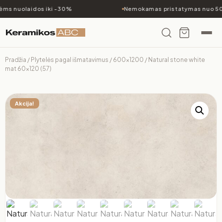
ms nuolaidos iki -30%
Nemokamas pristatymas nuo 50
Pradžia
/
Plytelės pagal išmatavimus
/
600x1200
/ Natural stone white
mat 60×120 (57)
Akcija!