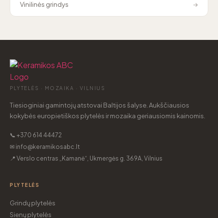
Vinilinės grindys
→
PLYTELĖS · MOZAIKA · VILNIUS
Tiesioginiai gamintojų atstovai Baltijos šalyse. Aukščiausios
kokybės europietiškos plytelės ir mozaika geriausiomis kainomis.
📞 +370 614 44472
✉ info@keramikosabc.lt
📍 Verslo centras „Kamanė“, Ukmergės g. 369A, Vilnius
PLYTELĖS
Grindų plytelės
Sienų plytelės