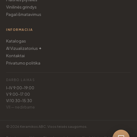
Vinilinės grindys
Pagal išmatavimus
INFORMACIJA
Katalogas
AI Vizualizatorius ✦
Kontaktai
Privatumo politika
DARBO LAIKAS
I–IV 9:00–19:00
V 9:00–17:00
VI 10:30–15:30
VII — nedirbame
© 2026 Keramikos ABC. Visos teisės saugomos.