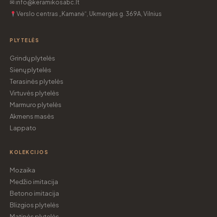
✉ info@keramikosabc.lt
Verslo centras „Kamanė“, Ukmergės g. 369A, Vilnius
PLYTELĖS
Grindų plytelės
Sienų plytelės
Terasinės plytelės
Virtuvės plytelės
Marmuro plytelės
Akmens masės
Lappato
KOLEKCIJOS
Mozaika
Medžio imitacija
Betono imitacija
Blizgios plytelės
Matinės plytelės