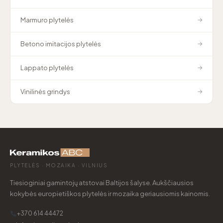
Marmuro plytelės
→
Betono imitacijos plytelės
→
Lappato plytelės
→
Vinilinės grindys
→
PLYTELĖS · MOZAIKA · VILNIUS
Tiesioginiai gamintojų atstovai Baltijos šalyse. Aukščiausios
kokybės europietiškos plytelės ir mozaika geriausiomis kainomis.
+370 614 44472