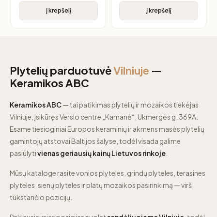
Į krepšelį
Į krepšelį
Plytelių parduotuvė
Vilniuje
—
Keramikos ABC
Keramikos ABC
— tai patikimas plytelių ir mozaikos tiekėjas
Vilniuje, įsikūręs Verslo centre „Kamanė“, Ukmergės g. 369A.
Esame tiesioginiai Europos keraminių ir akmens masės plytelių
gamintojų atstovai Baltijos šalyse, todėl visada galime
pasiūlyti
vienas geriausių kainų Lietuvos rinkoje
.
Mūsų kataloge rasite vonios plyteles, grindų plyteles, terasines
plyteles, sienų plyteles ir platų mozaikos pasirinkimą — virš
tūkstančio pozicijų.
Paklausiausias pozicijas nuolat
sandėliuojame Vilniuje
, todėl