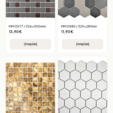
MM 0577 / 326x300mm
MM 0585 / 325x281mm
13,90
€
11,90
€
Į krepšelį
Į krepšelį