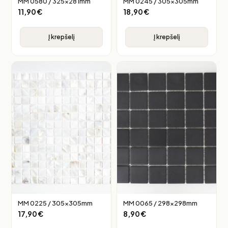
MM 0580 / 325x281mm
MM 0245 / 305x305mm
11,90
€
18,90
€
Į krepšelį
Į krepšelį
MM 0225 / 305x305mm
MM 0065 / 298x298mm
17,90
€
8,90
€