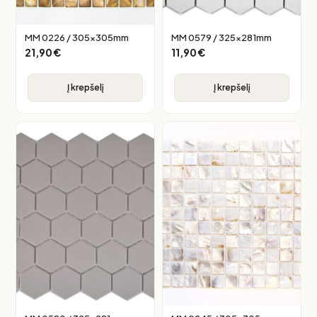
MM 0226 / 305x305mm
MM 0579 / 325x281mm
21,90
€
11,90
€
Į krepšelį
Į krepšelį