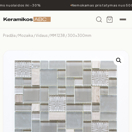
s nuolaidos iki -30%
Nemokamas pristatymas nuo 500€
Pradžia
/
Mozaika
/
Vidaus
/ MM 1238 / 300x300mm