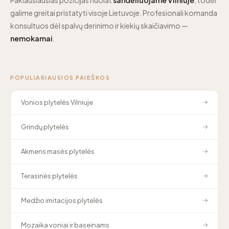
galime greitai pristatyti visoje Lietuvoje. Profesionali komanda
konsultuos dėl spalvų derinimo ir kiekių skaičiavimo —
nemokamai
.
POPULIARIAUSIOS PAIEŠKOS
Vonios plytelės Vilniuje
→
Grindų plytelės
→
Akmens masės plytelės
→
Terasinės plytelės
→
Medžio imitacijos plytelės
→
Mozaika voniai ir baseinams
→