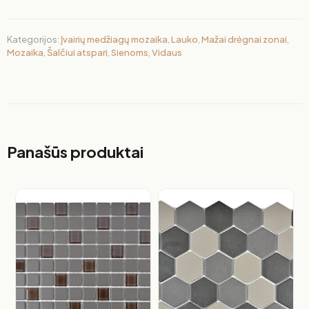
Kategorijos:
Įvairių medžiagų mozaika
,
Lauko
,
Mažai drėgnai zonai
,
Mozaika
,
Šalčiui atspari
,
Sienoms
,
Vidaus
Panašūs produktai