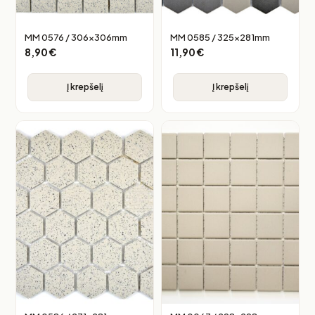
MM 0576 / 306x306mm
MM 0585 / 325x281mm
8,90
€
11,90
€
Į krepšelį
Į krepšelį