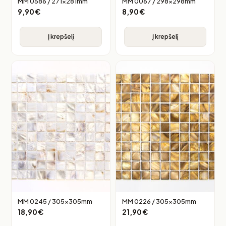
MM 0586 / 271x281mm
MM 0067 / 298x298mm
9,90
€
8,90
€
Į krepšelį
Į krepšelį
MM 0245 / 305x305mm
MM 0226 / 305x305mm
18,90
€
21,90
€