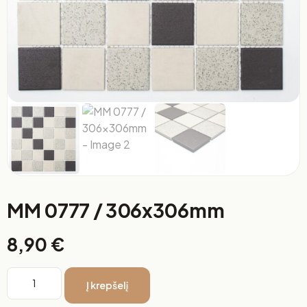
MM 0777 / 306x306mm
8,90
€
Į krepšelį