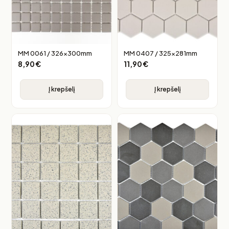
MM 0061 / 326x300mm
MM 0407 / 325x281mm
8,90
€
11,90
€
Į krepšelį
Į krepšelį