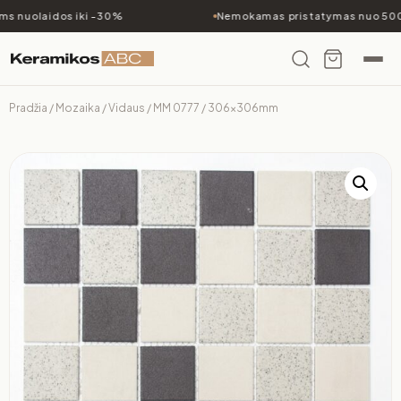
s nuolaidos iki -30%
Nemokamas pristatymas nuo 500€
Pradžia
/
Mozaika
/
Vidaus
/ MM 0777 / 306x306mm