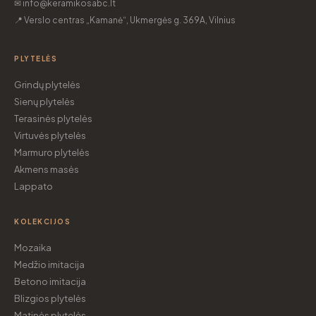
✉ info@keramikosabc.lt
📍 Verslo centras „Kamanė“, Ukmergės g. 369A, Vilnius
PLYTELĖS
Grindų plytelės
Sienų plytelės
Terasinės plytelės
Virtuvės plytelės
Marmuro plytelės
Akmens masės
Lappato
KOLEKCIJOS
Mozaika
Medžio imitacija
Betono imitacija
Blizgios plytelės
Matinės plytelės