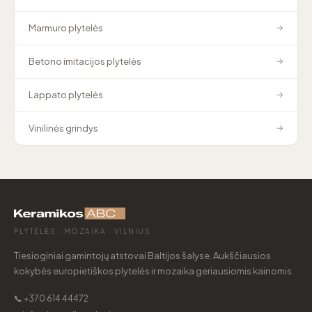
Marmuro plytelės
→
Betono imitacijos plytelės
→
Lappato plytelės
→
Vinilinės grindys
→
PLYTELĖS · MOZAIKA · VILNIUS
Tiesioginiai gamintojų atstovai Baltijos šalyse. Aukščiausios
kokybės europietiškos plytelės ir mozaika geriausiomis kainomis.
📞 +370 614 44472