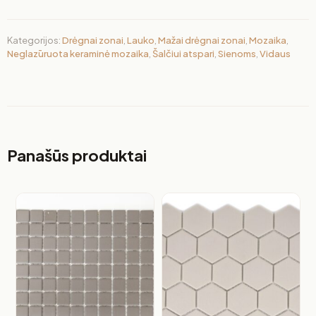
Kategorijos:
Drėgnai zonai
,
Lauko
,
Mažai drėgnai zonai
,
Mozaika
,
Neglazūruota keraminė mozaika
,
Šalčiui atspari
,
Sienoms
,
Vidaus
Panašūs produktai