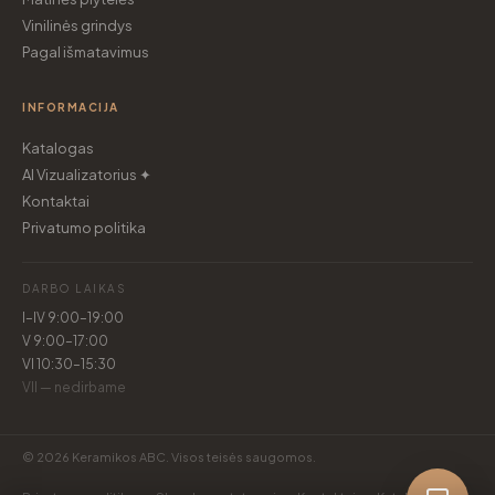
Vinilinės grindys
Pagal išmatavimus
INFORMACIJA
Katalogas
AI Vizualizatorius ✦
Kontaktai
Privatumo politika
DARBO LAIKAS
I–IV 9:00–19:00
V 9:00–17:00
VI 10:30–15:30
VII — nedirbame
© 2026 Keramikos ABC. Visos teisės saugomos.