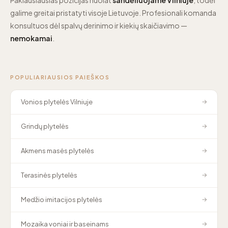
galime greitai pristatyti visoje Lietuvoje. Profesionali komanda
konsultuos dėl spalvų derinimo ir kiekių skaičiavimo —
nemokamai
.
POPULIARIAUSIOS PAIEŠKOS
Vonios plytelės Vilniuje
→
Grindų plytelės
→
Akmens masės plytelės
→
Terasinės plytelės
→
Medžio imitacijos plytelės
→
Mozaika voniai ir baseinams
→