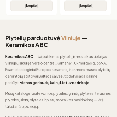
Į krepšelį
Į krepšelį
Plytelių parduotuvė
Vilniuje
—
Keramikos ABC
Keramikos ABC
— tai patikimas plytelių ir mozaikos tiekėjas
Vilniuje, įsikūręs Verslo centre „Kamanė“, Ukmergės g. 369A.
Esame tiesioginiai Europos keraminių ir akmens masės plytelių
gamintojų atstovai Baltijos šalyse, todėl visada galime
pasiūlyti
vienas geriausių kainų Lietuvos rinkoje
.
Mūsų kataloge rasite vonios plyteles, grindų plyteles, terasines
plyteles, sienų plyteles ir platų mozaikos pasirinkimą — virš
tūkstančio pozicijų.
Paklausiausias pozicijas nuolat
sandėliuojame Vilniuje
, todėl