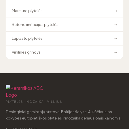
Marmuro plytelės
→
Betono imitacijos plytelės
→
Lappato plytelės
→
Vinilinės grindys
→
PLYTELĖS · MOZAIKA · VILNIUS
Tiesioginiai gamintojų atstovai Baltijos šalyse. Aukščiausios
kokybės europietiškos plytelės ir mozaika geriausiomis kainomis.