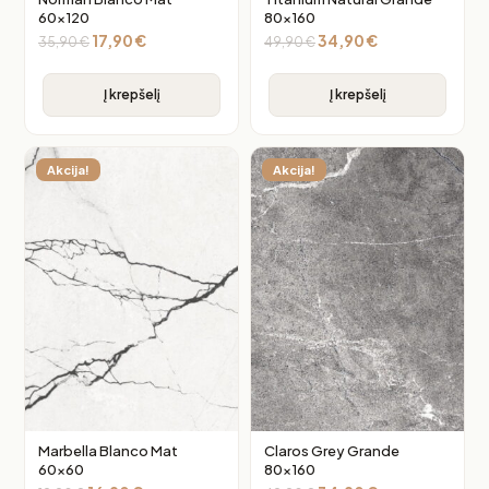
60×120
80×160
17,90
€
34,90
€
35,90
€
49,90
€
Į krepšelį
Į krepšelį
Akcija!
Akcija!
Marbella Blanco Mat
Claros Grey Grande
60×60
80×160