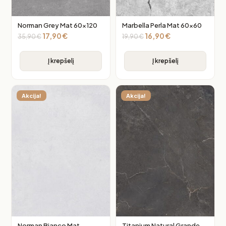
Norman Grey Mat 60×120
Marbella Perla Mat 60×60
17,90
€
16,90
€
35,90
€
19,90
€
Į krepšelį
Į krepšelį
Akcija!
Akcija!
Norman Bianco Mat
Titanium Natural Grande