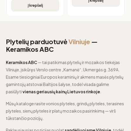
Į krepšelį
Į krepšelį
Plytelių parduotuvė
Vilniuje
—
Keramikos ABC
Keramikos ABC
— tai patikimas plytelių ir mozaikos tiekėjas
Vilniuje, įsikūręs Verslo centre „Kamanė“, Ukmergės g. 369A.
Esame tiesioginiai Europos keraminių ir akmens masės plytelių
gamintojų atstovai Baltijos šalyse, todėl visada galime
pasiūlyti
vienas geriausių kainų Lietuvos rinkoje
.
Mūsų kataloge rasite vonios plyteles, grindų plyteles, terasines
plyteles, sienų plyteles ir platų mozaikos pasirinkimą — virš
tūkstančio pozicijų.
Paklausiausias pozicijas nuolat
sandėliuojame Vilniuje
, todėl