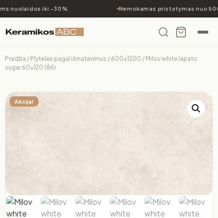
s nuolaidos iki -30%
Nemokamas pristatymas nuo 500
Pradžia
/
Plytelės pagal išmatavimus
/
600x1200
/ Milov white lapato
sugar 60×120 (86)
Akcija!