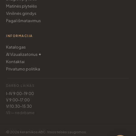
Matinės plytelės
Vinilinės grindys
Pagal išmatavimus
INFORMACIJA
Katalogas
AI Vizualizatorius ✦
Kontaktai
Privatumo politika
DARBO LAIKAS
I–IV 9:00–19:00
V 9:00–17:00
VI 10:30–15:30
VII — nedirbame
© 2026 Keramikos ABC. Visos teisės saugomos.