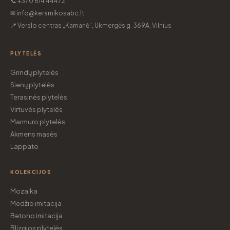
📞 +370 614 44472
✉ info@keramikosabc.lt
📍 Verslo centras „Kamanė“, Ukmergės g. 369A, Vilnius
PLYTELĖS
Grindų plytelės
Sienų plytelės
Terasinės plytelės
Virtuvės plytelės
Marmuro plytelės
Akmens masės
Lappato
KOLEKCIJOS
Mozaika
Medžio imitacija
Betono imitacija
Blizgios plytelės