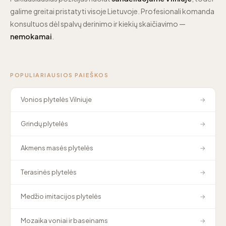
galime greitai pristatyti visoje Lietuvoje. Profesionali komanda
konsultuos dėl spalvų derinimo ir kiekių skaičiavimo —
nemokamai
.
POPULIARIAUSIOS PAIEŠKOS
Vonios plytelės Vilniuje
→
Grindų plytelės
→
Akmens masės plytelės
→
Terasinės plytelės
→
Medžio imitacijos plytelės
→
Mozaika voniai ir baseinams
→