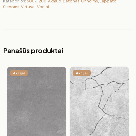
Kategorijos:
600x1200
,
Akmuo
,
Betonas
,
Grindims
,
Lappato
,
Sienoms
,
Virtuvei
,
Voniai
Panašūs produktai
Akcija!
Akcija!