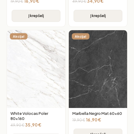
16,90
€
34,90
€
19,90
€
49,90
€
Į krepšelį
Į krepšelį
Akcija!
Akcija!
White Volocas Poler
Marbella Negro Mat 60×60
80×160
16,90
€
19,90
€
35,90
€
49,90
€