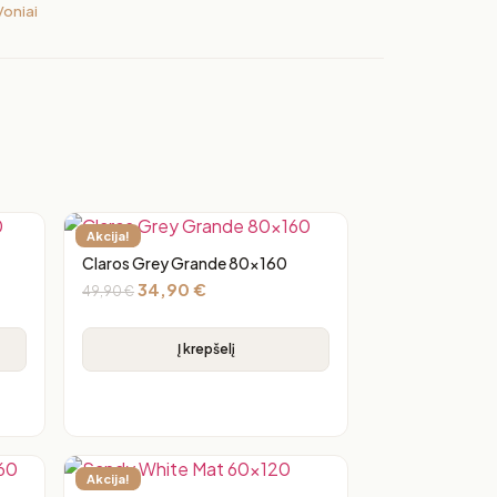
Voniai
Akcija!
Claros Grey Grande 80×160
34,90
€
49,90
€
Į krepšelį
Akcija!