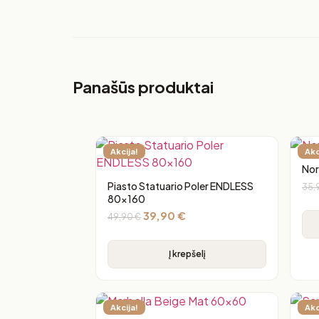
Panašūs produktai
Akcija!
Akc
Nor
Piasto Statuario Poler ENDLESS
35,
80×160
39,90
€
49,90
€
Į krepšelį
Akcija!
Akc