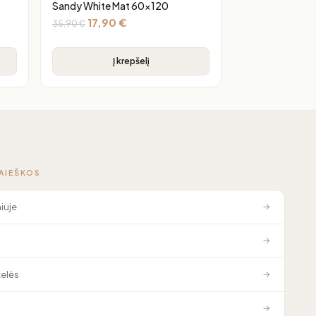
Sandy White Mat 60×120
17,90
€
35,90
€
Į krepšelį
PAIEŠKOS
niuje
→
→
elės
→
→