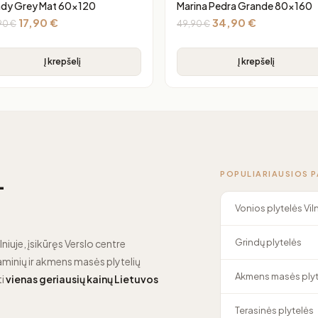
dy Grey Mat 60×120
Marina Pedra Grande 80×160
17,90
€
34,90
€
90
€
49,90
€
Į krepšelį
Į krepšelį
POPULIARIAUSIOS 
—
Vonios plytelės Vil
Grindų plytelės
lniuje, įsikūręs Verslo centre
minių ir akmens masės plytelių
Akmens masės plyt
ti
vienas geriausių kainų Lietuvos
Terasinės plytelės