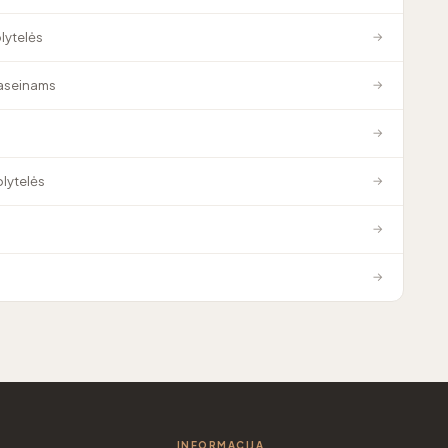
plytelės
→
baseinams
→
→
plytelės
→
→
→
INFORMACIJA