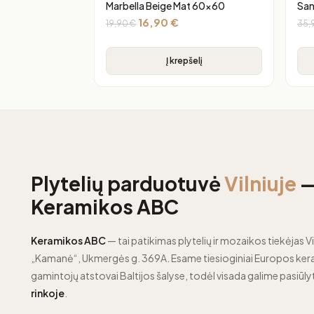
Marbella Beige Mat 60×60
San
16,90
€
19,90
€
35,
Į krepšelį
Plytelių parduotuvė
Vilniuje
Keramikos ABC
Keramikos ABC
— tai patikimas plytelių ir mozaikos tiekėjas Vi
„Kamanė“, Ukmergės g. 369A. Esame tiesioginiai Europos kera
gamintojų atstovai Baltijos šalyse, todėl visada galime pasiūly
rinkoje
.