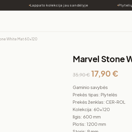
Lappato kolekcija jau sandėlyje
Plytelių 
tone White Mat 60×120
Marvel Stone 
17,90
€
35,90
€
Gaminio savybės
Prekės tipas: Plytelės
Prekės ženklas: CER-ROL
Kolekcija: 60×120
Ilgis: 600 mm
Plotis: 1200 mm
Storis: 9 mm