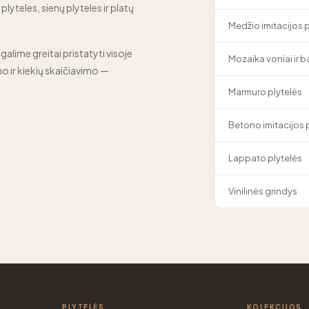
lyteles, sienų plyteles ir platų
Medžio imitacijos 
 galime greitai pristatyti visoje
Mozaika voniai ir 
o ir kiekių skaičiavimo —
Marmuro plytelės
Betono imitacijos 
Lappato plytelės
Vinilinės grindys
PLYTELĖS
KOLEKCIJOS