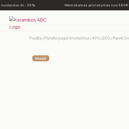
nuolaidos iki -30%
Nemokamas pristatymas nuo 500€
Pradžia
/
Plytelės pagal išmatavimus
/
600x1200
/ Marvel S
Akcija!