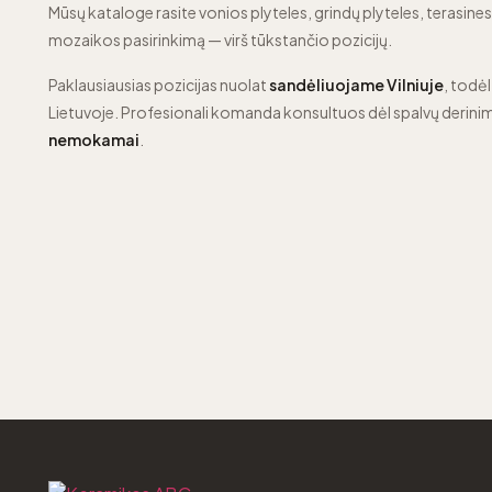
Mūsų kataloge rasite vonios plyteles, grindų plyteles, terasines p
mozaikos pasirinkimą — virš tūkstančio pozicijų.
Paklausiausias pozicijas nuolat
sandėliuojame Vilniuje
, todėl
Lietuvoje. Profesionali komanda konsultuos dėl spalvų derinim
nemokamai
.