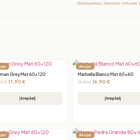
išmatavimus
,
Sienoms
,
Virtuvei
,
ija!
Akcija!
man Grey Mat 60×120
Marbella Blanco Mat 60×60
17,90
€
16,90
€
90
€
19,90
€
Į krepšelį
Į krepšelį
ija!
Akcija!