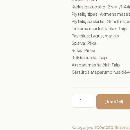
Kiekis pakuotėje: 2 vnt./1.4
Plytelių tipas: Akmens masė
Plytelių paskirtis: Grindims,
Tinkama naudoti lauke: Taip
Paviršius: Lygus, matinis
Spalva: Pilka
Rūšis: Pirma
Rektifikuota: Taip
Atsparumas šalčiui: Taip
Glazūros atsparumo nusidėvėj
Į krepšelį
Kategorijos:
600x1200
,
Betona