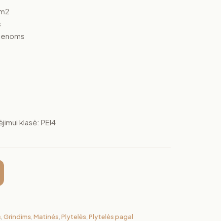
4m2
s
 Sienoms
imui klasė: PEI4
s
,
Grindims
,
Matinės
,
Plytelės
,
Plytelės pagal