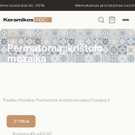
ms nuolaidos iki -30%
Nemokamas pristatymas nuo 500
KERAMIKOS ABC
Permatoma, krištolo
mozaika
Permatoma kristolo mozaika — elegancija ir šviesos žaismas
Pradžia
/
Mozaika
/
Permatoma, krištolo mozaika
/ Puslapis 4
Filtrai
Rodoma 49–64 iš 167