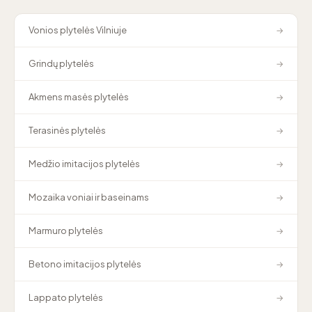
Vonios plytelės Vilniuje
→
Grindų plytelės
→
Akmens masės plytelės
→
Terasinės plytelės
→
Medžio imitacijos plytelės
→
Mozaika voniai ir baseinams
→
Marmuro plytelės
→
Betono imitacijos plytelės
→
Lappato plytelės
→