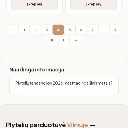
Į krepšelį
Į krepšelį
←
1
2
3
4
5
6
7
…
9
10
11
→
Naudinga informacija
Plytelių tendencijos 2026: kas madinga šiais metais?
→
Plytelių parduotuvė
Vilniuje
—