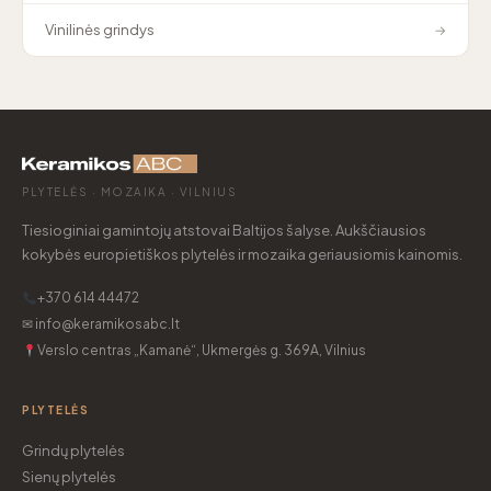
Vinilinės grindys
→
PLYTELĖS · MOZAIKA · VILNIUS
Tiesioginiai gamintojų atstovai Baltijos šalyse. Aukščiausios
kokybės europietiškos plytelės ir mozaika geriausiomis kainomis.
+370 614 44472
✉ info@keramikosabc.lt
Verslo centras „Kamanė“, Ukmergės g. 369A, Vilnius
PLYTELĖS
Grindų plytelės
Sienų plytelės