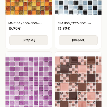
MM 1156 / 300x300mm
MM 1155 / 327x302mm
15,90
€
13,90
€
Į krepšelį
Į krepšelį