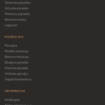
Terasinės plytelės
Virtuvės plytelės
Marmuro plytelės
Akmens masės
Lappato
KOLEKCIJOS
Mozaika
Medžio imitacija
Betono imitacija
Blizgios plytelės
Matinės plytelės
Vinilinės grindys
Pagal išmatavimus
INFORMACIJA
Katalogas