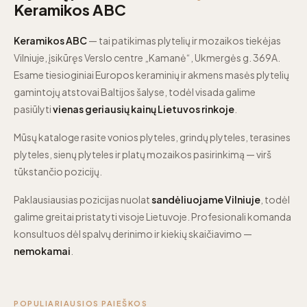
Keramikos ABC
Keramikos ABC
— tai patikimas plytelių ir mozaikos tiekėjas
Vilniuje, įsikūręs Verslo centre „Kamanė“, Ukmergės g. 369A.
Esame tiesioginiai Europos keraminių ir akmens masės plytelių
gamintojų atstovai Baltijos šalyse, todėl visada galime
pasiūlyti
vienas geriausių kainų Lietuvos rinkoje
.
Mūsų kataloge rasite vonios plyteles, grindų plyteles, terasines
plyteles, sienų plyteles ir platų mozaikos pasirinkimą — virš
tūkstančio pozicijų.
Paklausiausias pozicijas nuolat
sandėliuojame Vilniuje
, todėl
galime greitai pristatyti visoje Lietuvoje. Profesionali komanda
konsultuos dėl spalvų derinimo ir kiekių skaičiavimo —
nemokamai
.
POPULIARIAUSIOS PAIEŠKOS