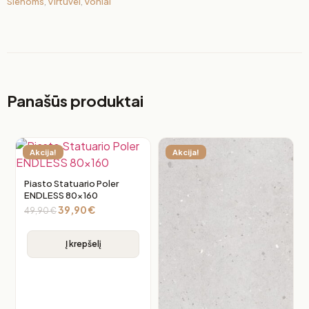
Sienoms
,
Virtuvei
,
Voniai
Panašūs produktai
Akcija!
Akcija!
Piasto Statuario Poler
ENDLESS 80×160
39,90
€
49,90
€
Į krepšelį