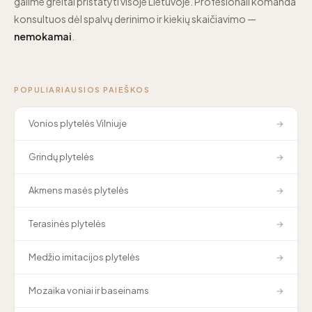
galime greitai pristatyti visoje Lietuvoje. Profesionali komanda
konsultuos dėl spalvų derinimo ir kiekių skaičiavimo —
nemokamai
.
POPULIARIAUSIOS PAIEŠKOS
Vonios plytelės Vilniuje
→
Grindų plytelės
→
Akmens masės plytelės
→
Terasinės plytelės
→
Medžio imitacijos plytelės
→
Mozaika voniai ir baseinams
→