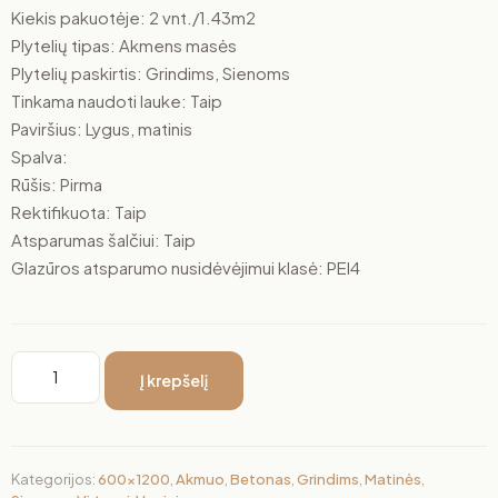
Kiekis pakuotėje: 2 vnt./1.43m2
Plytelių tipas: Akmens masės
Plytelių paskirtis: Grindims, Sienoms
Tinkama naudoti lauke: Taip
Paviršius: Lygus, matinis
Spalva:
Rūšis: Pirma
Rektifikuota: Taip
Atsparumas šalčiui: Taip
Glazūros atsparumo nusidėvėjimui klasė: PEI4
Į krepšelį
Kategorijos:
600x1200
,
Akmuo
,
Betonas
,
Grindims
,
Matinės
,