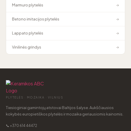
Marmuro plytelės
→
Betono imitacijos plytelės
→
Lappato plytelės
→
Vinilinės grindys
→
PLYTELĖS · MOZAIKA · VILNIUS
Tiesioginiai gamintojų atstovai Baltijos šalyse. Aukščiausios
kokybės europietiškos plytelės ir mozaika geriausiomis kainomis.
📞 +370 614 44472