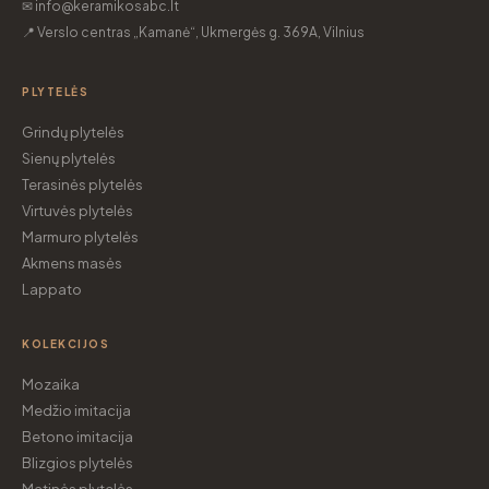
✉ info@keramikosabc.lt
📍 Verslo centras „Kamanė“, Ukmergės g. 369A, Vilnius
PLYTELĖS
Grindų plytelės
Sienų plytelės
Terasinės plytelės
Virtuvės plytelės
Marmuro plytelės
Akmens masės
Lappato
KOLEKCIJOS
Mozaika
Medžio imitacija
Betono imitacija
Blizgios plytelės