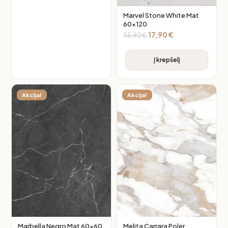
Marvel Stone White Mat
60×120
17,90
€
35,90
€
Į krepšelį
Akcija!
Akcija!
Marbella Negro Mat 60×60
Melita Carrara Poler