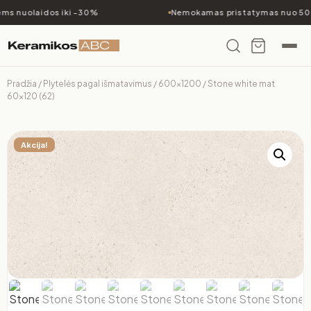
ms nuolaidos iki -30%
Nemokamas pristatymas nuo 500
Pradžia
/
Plytelės pagal išmatavimus
/
600x1200
/ Stone white mat
60×120 (62)
Akcija!