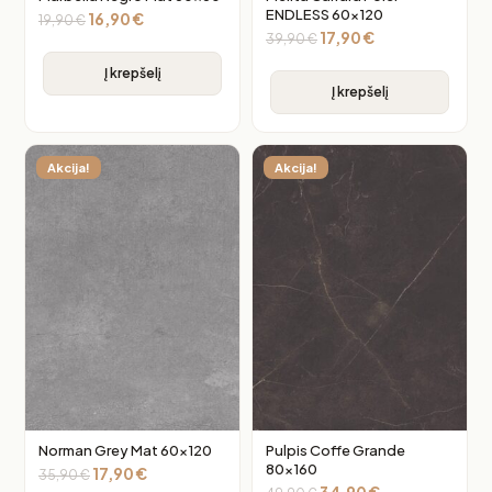
ENDLESS 60×120
16,90
€
19,90
€
17,90
€
39,90
€
Į krepšelį
Į krepšelį
Akcija!
Akcija!
Norman Grey Mat 60×120
Pulpis Coffe Grande
80×160
17,90
€
35,90
€