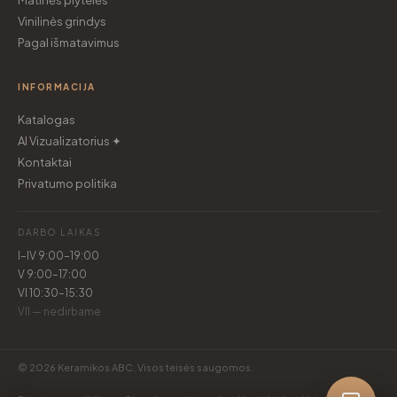
Matinės plytelės
Vinilinės grindys
Pagal išmatavimus
INFORMACIJA
Katalogas
AI Vizualizatorius ✦
Kontaktai
Privatumo politika
DARBO LAIKAS
I–IV 9:00–19:00
V 9:00–17:00
VI 10:30–15:30
VII — nedirbame
© 2026 Keramikos ABC. Visos teisės saugomos.