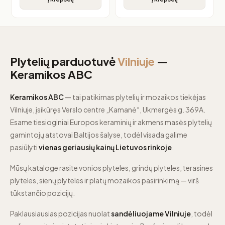
Plytelių parduotuvė
Vilniuje
—
Keramikos ABC
Keramikos ABC
— tai patikimas plytelių ir mozaikos tiekėjas
Vilniuje, įsikūręs Verslo centre „Kamanė“, Ukmergės g. 369A.
Esame tiesioginiai Europos keraminių ir akmens masės plytelių
gamintojų atstovai Baltijos šalyse, todėl visada galime
pasiūlyti
vienas geriausių kainų Lietuvos rinkoje
.
Mūsų kataloge rasite vonios plyteles, grindų plyteles, terasines
plyteles, sienų plyteles ir platų mozaikos pasirinkimą — virš
tūkstančio pozicijų.
Paklausiausias pozicijas nuolat
sandėliuojame Vilniuje
, todėl