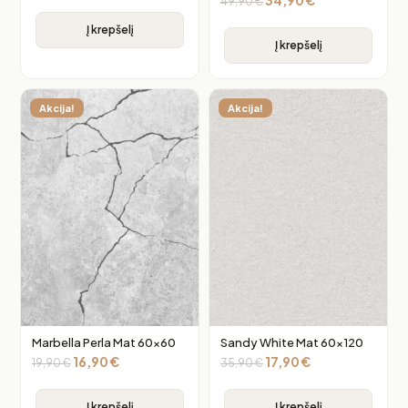
34,90
€
49,90
€
Į krepšelį
Į krepšelį
Akcija!
Akcija!
Marbella Perla Mat 60×60
Sandy White Mat 60×120
16,90
€
17,90
€
19,90
€
35,90
€
Į krepšelį
Į krepšelį