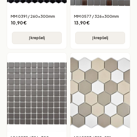
MM 0391 / 260x300mm
MM 0577 / 326x300mm
10,90
€
13,90
€
Į krepšelį
Į krepšelį