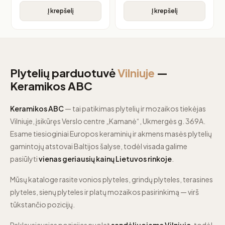
Į krepšelį
Į krepšelį
Plytelių parduotuvė
Vilniuje
—
Keramikos ABC
Keramikos ABC
— tai patikimas plytelių ir mozaikos tiekėjas
Vilniuje, įsikūręs Verslo centre „Kamanė“, Ukmergės g. 369A.
Esame tiesioginiai Europos keraminių ir akmens masės plytelių
gamintojų atstovai Baltijos šalyse, todėl visada galime
pasiūlyti
vienas geriausių kainų Lietuvos rinkoje
.
Mūsų kataloge rasite vonios plyteles, grindų plyteles, terasines
plyteles, sienų plyteles ir platų mozaikos pasirinkimą — virš
tūkstančio pozicijų.
Paklausiausias pozicijas nuolat
sandėliuojame Vilniuje
, todėl