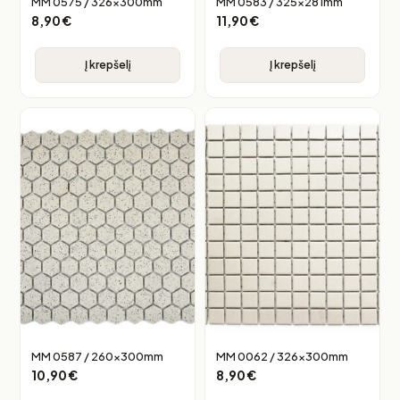
MM 0575 / 326x300mm
MM 0583 / 325x281mm
8,90
€
11,90
€
Į krepšelį
Į krepšelį
MM 0587 / 260x300mm
MM 0062 / 326x300mm
10,90
€
8,90
€