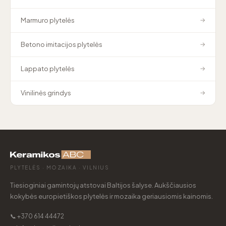
Marmuro plytelės
→
Betono imitacijos plytelės
→
Lappato plytelės
→
Vinilinės grindys
→
PLYTELĖS · MOZAIKA · VILNIUS
Tiesioginiai gamintojų atstovai Baltijos šalyse. Aukščiausios
kokybės europietiškos plytelės ir mozaika geriausiomis kainomis.
📞 +370 614 44472