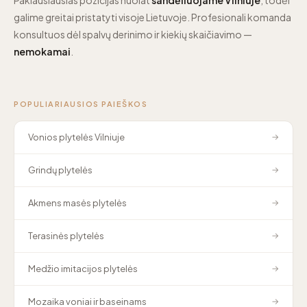
galime greitai pristatyti visoje Lietuvoje. Profesionali komanda
konsultuos dėl spalvų derinimo ir kiekių skaičiavimo —
nemokamai
.
POPULIARIAUSIOS PAIEŠKOS
Vonios plytelės Vilniuje
→
Grindų plytelės
→
Akmens masės plytelės
→
Terasinės plytelės
→
Medžio imitacijos plytelės
→
Mozaika voniai ir baseinams
→