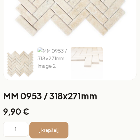
MM 0953 / 318x271mm
9,90
€
Į krepšelį