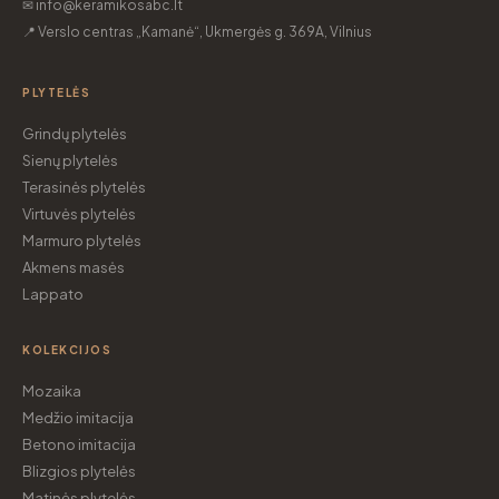
✉ info@keramikosabc.lt
📍 Verslo centras „Kamanė“, Ukmergės g. 369A, Vilnius
PLYTELĖS
Grindų plytelės
Sienų plytelės
Terasinės plytelės
Virtuvės plytelės
Marmuro plytelės
Akmens masės
Lappato
KOLEKCIJOS
Mozaika
Medžio imitacija
Betono imitacija
Blizgios plytelės
Matinės plytelės