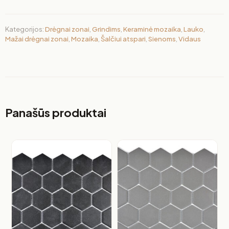
Kategorijos:
Drėgnai zonai
,
Grindims
,
Keraminė mozaika
,
Lauko
,
Mažai drėgnai zonai
,
Mozaika
,
Šalčiui atspari
,
Sienoms
,
Vidaus
Panašūs produktai