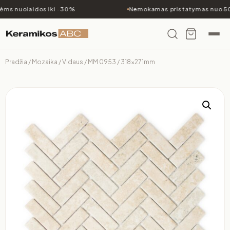
ms nuolaidos iki -30%
Nemokamas pristatymas nuo 50
Pradžia
/
Mozaika
/
Vidaus
/ MM 0953 / 318x271mm