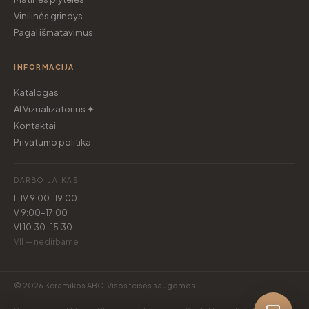
Vinilinės grindys
Pagal išmatavimus
INFORMACIJA
Katalogas
AI Vizualizatorius ✦
Kontaktai
Privatumo politika
DARBO LAIKAS
I–IV 9:00–19:00
V 9:00–17:00
VI 10:30–15:30
VII — nedirbame
© 2026 Keramikos ABC. Visos teisės saugomos.