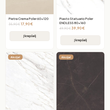
Pietra Crema Poler 60×120
Piasto Statuario Poler
ENDLESS 80×160
17,90
€
35,90
€
39,90
€
49,90
€
Į krepšelį
Į krepšelį
Akcija!
Akcija!