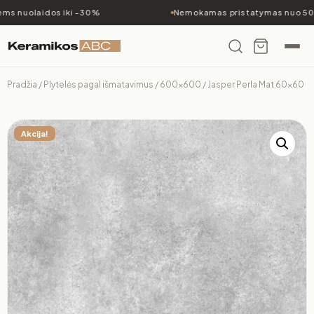
ms nuolaidos iki -30%
Nemokamas pristatymas nuo 500
Pradžia
/
Plytelės pagal išmatavimus
/
600x600
/ Jasper Perla Mat 60×60
Akcija!