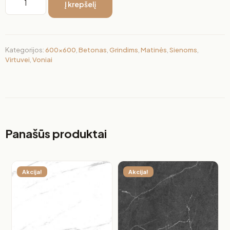
Į krepšelį
Kategorijos:
600x600
,
Betonas
,
Grindims
,
Matinės
,
Sienoms
,
Virtuvei
,
Voniai
Panašūs produktai
Akcija!
Akcija!