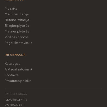
Mozaika
Medžio imitacija
Betono imitacija
Blizgios plytelės
Matinės plytelės
Vinilinės grindys
Pagal išmatavimus
INFORMACIJA
Katalogas
AI Vizualizatorius ✦
Kontaktai
Privatumo politika
DARBO LAIKAS
I–IV 9:00–19:00
V 9:00–17:00