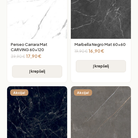
Perseo Carrara Mat
Marbella Negro Mat 60×60
CARVING 60×120
16,90
€
19,90
€
17,90
€
39,90
€
Į krepšelį
Į krepšelį
Akcija!
Akcija!