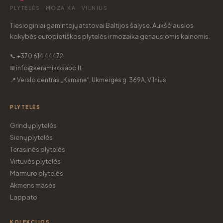
PLYTELĖS · MOZAIKA · VILNIUS
Tiesioginiai gamintojų atstovai Baltijos šalyse. Aukščiausios
kokybės europietiškos plytelės ir mozaika geriausiomis kainomis.
📞 +370 614 44472
✉ info@keramikosabc.lt
📍 Verslo centras „Kamanė“, Ukmergės g. 369A, Vilnius
PLYTELĖS
Grindų plytelės
Sienų plytelės
Terasinės plytelės
Virtuvės plytelės
Marmuro plytelės
Akmens masės
Lappato
KOLEKCIJOS