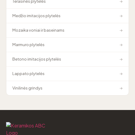
Terasinės plytelės
→
Medžio imitacijos plytelės
→
Mozaika voniai ir baseinams
→
Marmuro plytelės
→
Betono imitacijos plytelės
→
Lappato plytelės
→
Vinilinės grindys
→