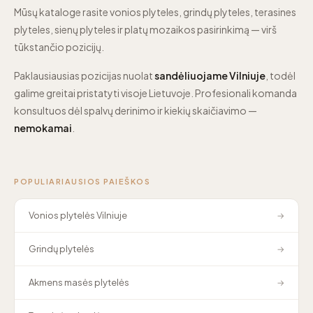
Mūsų kataloge rasite vonios plyteles, grindų plyteles, terasines
plyteles, sienų plyteles ir platų mozaikos pasirinkimą — virš
tūkstančio pozicijų.
Paklausiausias pozicijas nuolat
sandėliuojame Vilniuje
, todėl
galime greitai pristatyti visoje Lietuvoje. Profesionali komanda
konsultuos dėl spalvų derinimo ir kiekių skaičiavimo —
nemokamai
.
POPULIARIAUSIOS PAIEŠKOS
Vonios plytelės Vilniuje
→
Grindų plytelės
→
Akmens masės plytelės
→