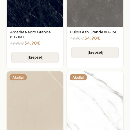
Arcadia Negro Grande
Pulpis Ash Grande 80×160
80×160
34,90
€
49,90
€
34,90
€
49,90
€
Į krepšelį
Į krepšelį
Akcija!
Akcija!