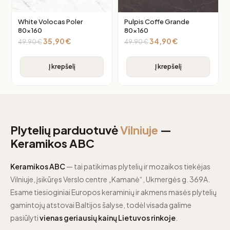
White Volocas Poler
Pulpis Coffe Grande
80×160
80×160
35,90
€
34,90
€
49,90
€
49,90
€
Į krepšelį
Į krepšelį
Plytelių parduotuvė
Vilniuje
—
Keramikos ABC
Keramikos ABC
— tai patikimas plytelių ir mozaikos tiekėjas
Vilniuje, įsikūręs Verslo centre „Kamanė“, Ukmergės g. 369A.
Esame tiesioginiai Europos keraminių ir akmens masės plytelių
gamintojų atstovai Baltijos šalyse, todėl visada galime
pasiūlyti
vienas geriausių kainų Lietuvos rinkoje
.